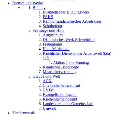
Dienste und Werke
Bildung
Evangelisches Bildungswerk
FAKS
Religionspädagogischer Arbeitskreis
Schulreferat
Seelsorge und Hilfe
Augustinum
Diakonisches Werk Schweinfurt
Frauenbund
Haus Marienthal
Kirchlicher Dienst in der Arbeitswelt (kda)
/ afa
Aktion: freier Sonntag
Krankenhausseelsorge
Mitarbeitervertretung
Glaube und Welt
ACK
Citykirche Schweinfurt
CVJM
Evangelische Jugend
Kirchengemeindeamt
Landeskirchliche Gemeinschaft
Umwelt
Kirchenmusik