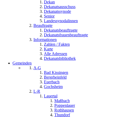
Dekan
Dekanatsausschuss
Dekanatssynode
Senior
Landessynodalinnen
Beauftragte
Dekanatsbeauftragte
Dekanatsfrauenbeauftragte
Informationen
Zahlen / Fakten
Karte
Alle Adressen
Dekanatsbibliothek
Gemeinden
A-G
Bad Kissingen
Bergrheinfeld
Euerbach
Gochsheim
L-R
Lauertal
Maßbach
Poppenlauer
Rothhausen
Thundorf