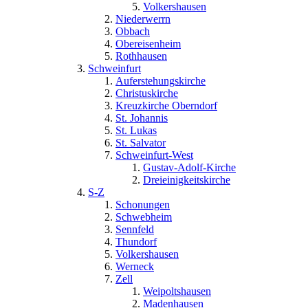
Volkershausen
Niederwerrn
Obbach
Obereisenheim
Rothhausen
Schweinfurt
Auferstehungskirche
Christuskirche
Kreuzkirche Oberndorf
St. Johannis
St. Lukas
St. Salvator
Schweinfurt-West
Gustav-Adolf-Kirche
Dreieinigkeitskirche
S-Z
Schonungen
Schwebheim
Sennfeld
Thundorf
Volkershausen
Werneck
Zell
Weipoltshausen
Madenhausen