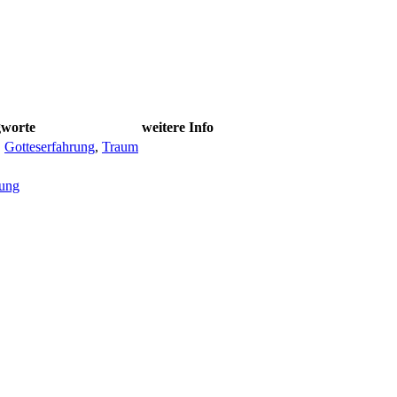
gworte
weitere Info
,
Gotteserfahrung
,
Traum
ung