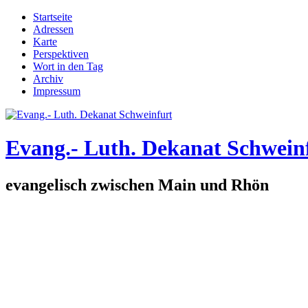
Direkt zum Inhalt
Startseite
Adressen
Hauptmenü
Karte
Perspektiven
Wort in den Tag
Archiv
Impressum
Evang.- Luth. Dekanat Schwein
evangelisch zwischen Main und Rhön