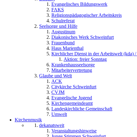
Evangelisches Bildungswerk
FAKS
Religionspädagogischer Arbeitskreis
Schulreferat
Seelsorge und Hilfe
Augustinum
Diakonisches Werk Schweinfurt
Frauenbund
Haus Marienthal
Kirchlicher Dienst in der Arbeitswelt (kda) /
Aktion: freier Sonntag
Krankenhausseelsorge
Mitarbeitervertretung
Glaube und Welt
ACK
Citykirche Schweinfurt
CVJM
Evangelische Jugend
Kirchengemeindeamt
Landeskirchliche Gemeinschaft
Umwelt
Kirchenmusik
dekanatsweit
Veranstaltungshinweise
Junge Stimmen Schweinfurt