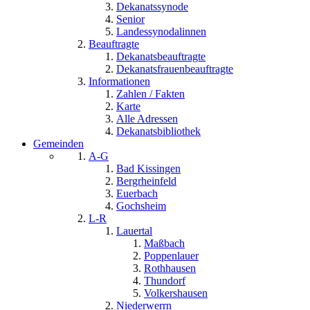
Dekanatssynode
Senior
Landessynodalinnen
Beauftragte
Dekanatsbeauftragte
Dekanatsfrauenbeauftragte
Informationen
Zahlen / Fakten
Karte
Alle Adressen
Dekanatsbibliothek
Gemeinden
A-G
Bad Kissingen
Bergrheinfeld
Euerbach
Gochsheim
L-R
Lauertal
Maßbach
Poppenlauer
Rothhausen
Thundorf
Volkershausen
Niederwerrn