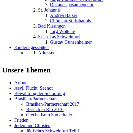
Dekanatsposaunenchor
St. Johannis
Andrea Balzer
Chöre an St. Johannis
Bad Kissingen
Jörg Wöltche
St. Lukas Schweinfurt
Gustav Gunsenheimer
Kindertagesstätten
Adressen
Unsere Themen
Armut
Asyl, Flucht, Seenot
Bewahrung der Schöpfung
Brasilien-Partnerschaft
Brasilien-Partnerschaft 2017
Besuch in Rio 2016
Creche Bom Samaritano
Frieden
Juden und Christen
Jüdisches Schweinfurt Teil 1