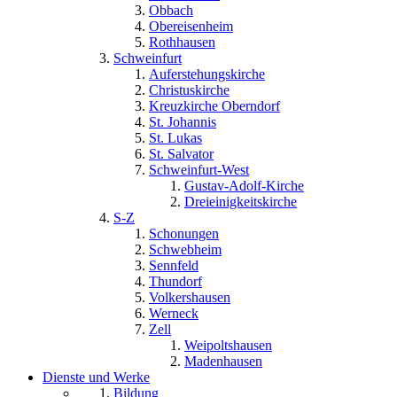
Obbach
Obereisenheim
Rothhausen
Schweinfurt
Auferstehungskirche
Christuskirche
Kreuzkirche Oberndorf
St. Johannis
St. Lukas
St. Salvator
Schweinfurt-West
Gustav-Adolf-Kirche
Dreieinigkeitskirche
S-Z
Schonungen
Schwebheim
Sennfeld
Thundorf
Volkershausen
Werneck
Zell
Weipoltshausen
Madenhausen
Dienste und Werke
Bildung