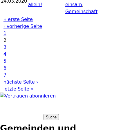
24.03.2020
allein!
einsam
,
Gemeinschaft
« erste Seite
Seiten
‹ vorherige Seite
1
2
3
4
5
6
7
nächste Seite ›
letzte Seite »
Suche
Suchformular
Gemeinden und