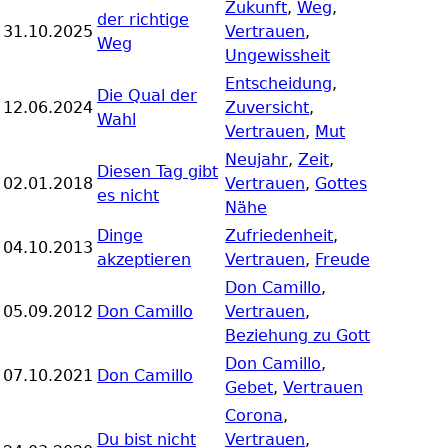
Zukunft
,
Weg
,
der richtige
31.10.2025
Vertrauen
,
Weg
Ungewissheit
Entscheidung
,
Die Qual der
12.06.2024
Zuversicht
,
Wahl
Vertrauen
,
Mut
Neujahr
,
Zeit
,
Diesen Tag gibt
02.01.2018
Vertrauen
,
Gottes
es nicht
Nähe
Dinge
Zufriedenheit
,
04.10.2013
akzeptieren
Vertrauen
,
Freude
Don Camillo
,
05.09.2012
Don Camillo
Vertrauen
,
Beziehung zu Gott
Don Camillo
,
07.10.2021
Don Camillo
Gebet
,
Vertrauen
Corona
,
Du bist nicht
Vertrauen
,