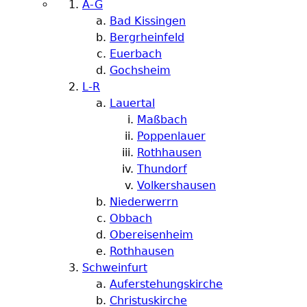
A-G
Bad Kissingen
Bergrheinfeld
Euerbach
Gochsheim
L-R
Lauertal
Maßbach
Poppenlauer
Rothhausen
Thundorf
Volkershausen
Niederwerrn
Obbach
Obereisenheim
Rothhausen
Schweinfurt
Auferstehungskirche
Christuskirche