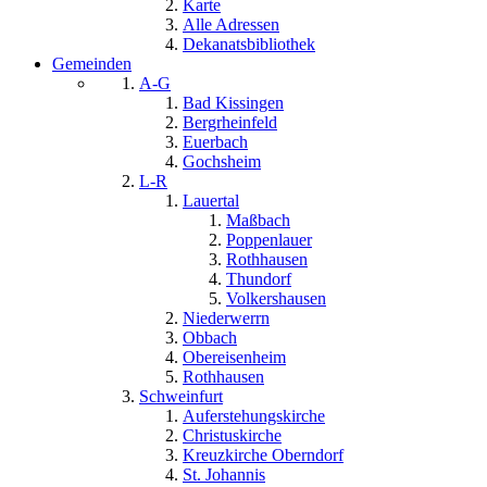
Karte
Alle Adressen
Dekanatsbibliothek
Gemeinden
A-G
Bad Kissingen
Bergrheinfeld
Euerbach
Gochsheim
L-R
Lauertal
Maßbach
Poppenlauer
Rothhausen
Thundorf
Volkershausen
Niederwerrn
Obbach
Obereisenheim
Rothhausen
Schweinfurt
Auferstehungskirche
Christuskirche
Kreuzkirche Oberndorf
St. Johannis