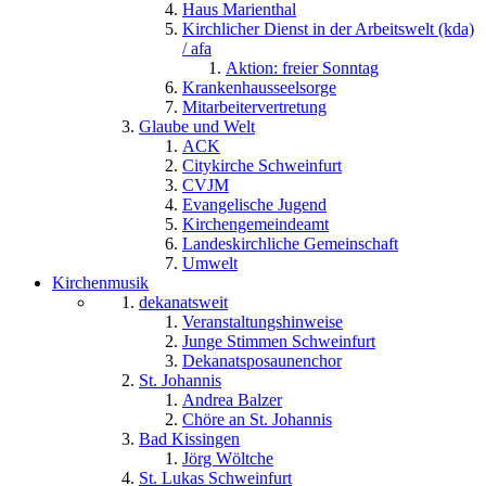
Haus Marienthal
Kirchlicher Dienst in der Arbeitswelt (kda)
/ afa
Aktion: freier Sonntag
Krankenhausseelsorge
Mitarbeitervertretung
Glaube und Welt
ACK
Citykirche Schweinfurt
CVJM
Evangelische Jugend
Kirchengemeindeamt
Landeskirchliche Gemeinschaft
Umwelt
Kirchenmusik
dekanatsweit
Veranstaltungshinweise
Junge Stimmen Schweinfurt
Dekanatsposaunenchor
St. Johannis
Andrea Balzer
Chöre an St. Johannis
Bad Kissingen
Jörg Wöltche
St. Lukas Schweinfurt