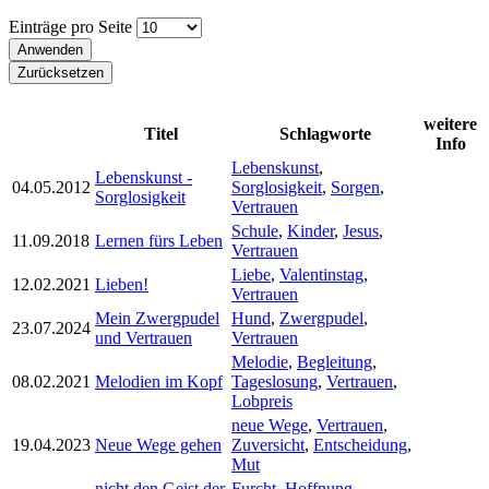
Einträge pro Seite
weitere
Titel
Schlagworte
Info
Lebenskunst
,
Lebenskunst -
04.05.2012
Sorglosigkeit
,
Sorgen
,
Sorglosigkeit
Vertrauen
Schule
,
Kinder
,
Jesus
,
11.09.2018
Lernen fürs Leben
Vertrauen
Liebe
,
Valentinstag
,
12.02.2021
Lieben!
Vertrauen
Mein Zwergpudel
Hund
,
Zwergpudel
,
23.07.2024
und Vertrauen
Vertrauen
Melodie
,
Begleitung
,
08.02.2021
Melodien im Kopf
Tageslosung
,
Vertrauen
,
Lobpreis
neue Wege
,
Vertrauen
,
19.04.2023
Neue Wege gehen
Zuversicht
,
Entscheidung
,
Mut
nicht den Geist der
Furcht
,
Hoffnung
,