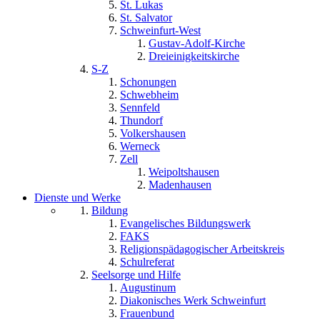
St. Lukas
St. Salvator
Schweinfurt-West
Gustav-Adolf-Kirche
Dreieinigkeitskirche
S-Z
Schonungen
Schwebheim
Sennfeld
Thundorf
Volkershausen
Werneck
Zell
Weipoltshausen
Madenhausen
Dienste und Werke
Bildung
Evangelisches Bildungswerk
FAKS
Religionspädagogischer Arbeitskreis
Schulreferat
Seelsorge und Hilfe
Augustinum
Diakonisches Werk Schweinfurt
Frauenbund