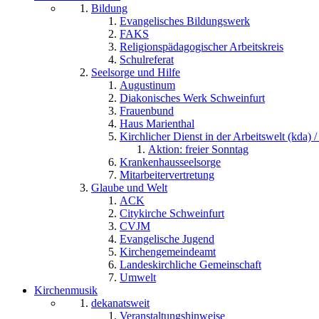
Bildung
Evangelisches Bildungswerk
FAKS
Religionspädagogischer Arbeitskreis
Schulreferat
Seelsorge und Hilfe
Augustinum
Diakonisches Werk Schweinfurt
Frauenbund
Haus Marienthal
Kirchlicher Dienst in der Arbeitswelt (kda) /
Aktion: freier Sonntag
Krankenhausseelsorge
Mitarbeitervertretung
Glaube und Welt
ACK
Citykirche Schweinfurt
CVJM
Evangelische Jugend
Kirchengemeindeamt
Landeskirchliche Gemeinschaft
Umwelt
Kirchenmusik
dekanatsweit
Veranstaltungshinweise