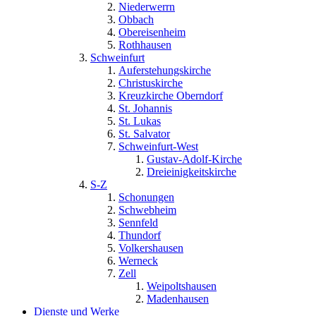
Niederwerrn
Obbach
Obereisenheim
Rothhausen
Schweinfurt
Auferstehungskirche
Christuskirche
Kreuzkirche Oberndorf
St. Johannis
St. Lukas
St. Salvator
Schweinfurt-West
Gustav-Adolf-Kirche
Dreieinigkeitskirche
S-Z
Schonungen
Schwebheim
Sennfeld
Thundorf
Volkershausen
Werneck
Zell
Weipoltshausen
Madenhausen
Dienste und Werke