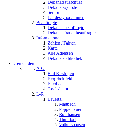
Dekanatsausschuss
Dekanatssynode
Senior
Landessynodalinnen
Beauftragte
Dekanatsbeauftragte
Dekanatsfrauenbeauftragte
Informationen
Zahlen / Fakten
Karte
Alle Adressen
Dekanatsbibliothek
Gemeinden
A-G
Bad Kissingen
Bergrheinfeld
Euerbach
Gochsheim
L-R
Lauertal
Maßbach
Poppenlauer
Rothhausen
Thundorf
Volkershausen