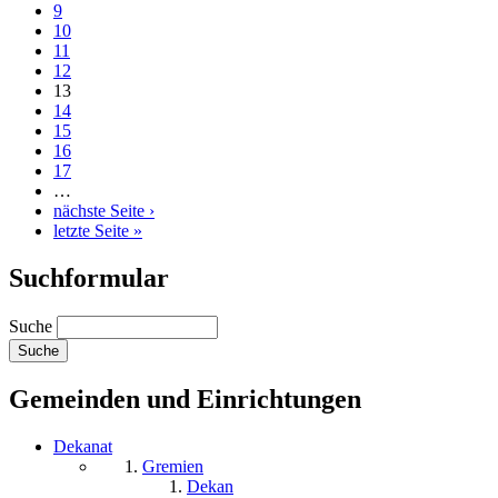
9
10
11
12
13
14
15
16
17
…
nächste Seite ›
letzte Seite »
Suchformular
Suche
Gemeinden und Einrichtungen
Dekanat
Gremien
Dekan