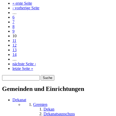
« erste Seite
Seiten
‹ vorherige Seite
…
6
7
8
9
10
11
12
13
14
…
nächste Seite ›
letzte Seite »
Suche
Suchformular
Gemeinden und Einrichtungen
Dekanat
Gremien
Dekan
Dekanatsausschuss