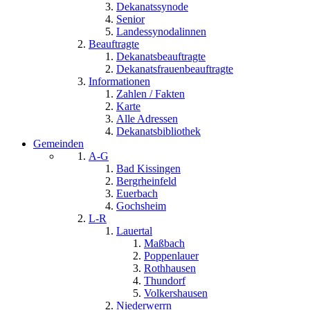
Dekanatssynode
Senior
Landessynodalinnen
Beauftragte
Dekanatsbeauftragte
Dekanatsfrauenbeauftragte
Informationen
Zahlen / Fakten
Karte
Alle Adressen
Dekanatsbibliothek
Gemeinden
A-G
Bad Kissingen
Bergrheinfeld
Euerbach
Gochsheim
L-R
Lauertal
Maßbach
Poppenlauer
Rothhausen
Thundorf
Volkershausen
Niederwerrn