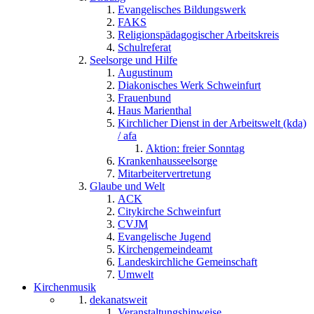
Evangelisches Bildungswerk
FAKS
Religionspädagogischer Arbeitskreis
Schulreferat
Seelsorge und Hilfe
Augustinum
Diakonisches Werk Schweinfurt
Frauenbund
Haus Marienthal
Kirchlicher Dienst in der Arbeitswelt (kda)
/ afa
Aktion: freier Sonntag
Krankenhausseelsorge
Mitarbeitervertretung
Glaube und Welt
ACK
Citykirche Schweinfurt
CVJM
Evangelische Jugend
Kirchengemeindeamt
Landeskirchliche Gemeinschaft
Umwelt
Kirchenmusik
dekanatsweit
Veranstaltungshinweise