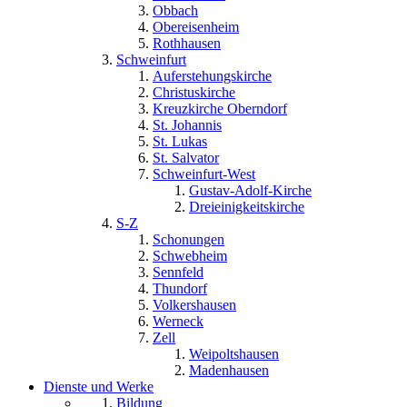
Obbach
Obereisenheim
Rothhausen
Schweinfurt
Auferstehungskirche
Christuskirche
Kreuzkirche Oberndorf
St. Johannis
St. Lukas
St. Salvator
Schweinfurt-West
Gustav-Adolf-Kirche
Dreieinigkeitskirche
S-Z
Schonungen
Schwebheim
Sennfeld
Thundorf
Volkershausen
Werneck
Zell
Weipoltshausen
Madenhausen
Dienste und Werke
Bildung