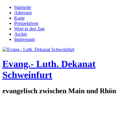
Direkt zum Inhalt
Startseite
Adressen
Hauptmenü
Karte
Perspektiven
Wort in den Tag
Archiv
Impressum
Evang.- Luth. Dekanat
Schweinfurt
evangelisch zwischen Main und Rhön