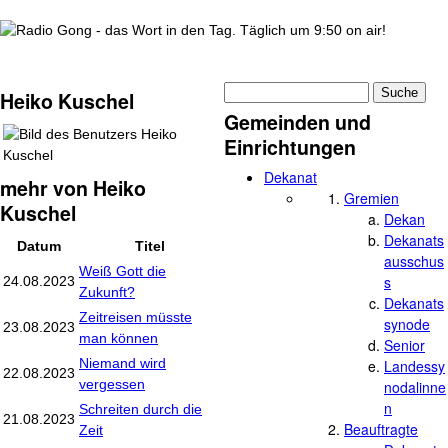
wortindentag-radiogong.png
Suche
Heiko Kuschel
Suchformular
Gemeinden und
Einrichtungen
Dekanat
mehr von Heiko
Gremien
Kuschel
Dekan
Dekanats
Datum
Titel
ausschus
Weiß Gott die
s
24.08.2023
Zukunft?
Dekanats
Zeitreisen müsste
synode
23.08.2023
man können
Senior
Niemand wird
Landessy
22.08.2023
vergessen
nodalinne
n
Schreiten durch die
21.08.2023
Beauftragte
Zeit