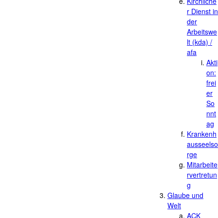
Kirchliche
r Dienst in
der
Arbeitswe
lt (kda) /
afa
Akti
on:
frei
er
So
nnt
ag
Krankenh
ausseelso
rge
Mitarbeite
rvertretun
g
Glaube und
Welt
ACK