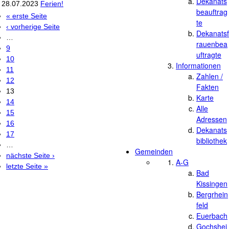
Dekanats
28.07.2023
Ferien!
beauftrag
« erste Seite
Seiten
te
‹ vorherige Seite
Dekanatsf
…
rauenbea
9
uftragte
10
Informationen
11
Zahlen /
12
Fakten
13
Karte
14
Alle
15
Adressen
16
Dekanats
17
bibliothek
…
Gemeinden
nächste Seite ›
A-G
letzte Seite »
Bad
Kissingen
Bergrhein
feld
Euerbach
Gochshei