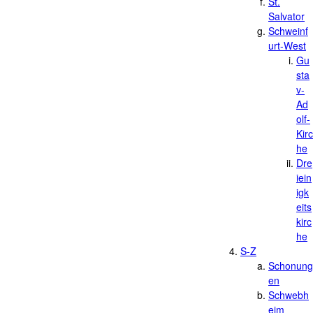
St.
Salvator
Schweinf
urt-West
Gu
sta
v-
Ad
olf-
Kirc
he
Dre
iein
igk
eits
kirc
he
S-Z
Schonung
en
Schwebh
eim