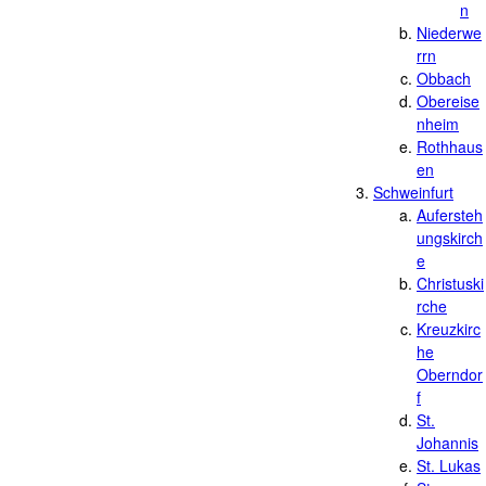
n
Niederwe
rrn
Obbach
Obereise
nheim
Rothhaus
en
Schweinfurt
Aufersteh
ungskirch
e
Christuski
rche
Kreuzkirc
he
Oberndor
f
St.
Johannis
St. Lukas