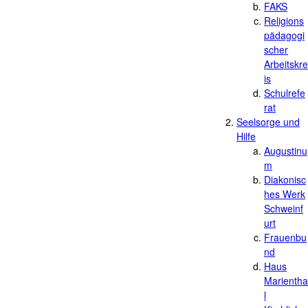
FAKS
Religions
pädagogi
scher
Arbeitskre
is
Schulrefe
rat
Seelsorge und
Hilfe
Augustinu
m
Diakonisc
hes Werk
Schweinf
urt
Frauenbu
nd
Haus
Marientha
l