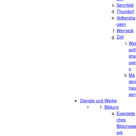
Sennfeld
Thundorf
Volkersha
usen
Werneck
Zell
Wei
polt
sha
use
n
Ma
den
hau
sen
Dienste und Werke
Bildung
Evangelis
ches
Bildungsw
erk