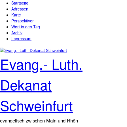
Startseite
Direkt zum Inhalt
Hauptmenü
Adressen
Karte
Perspektiven
Wort in den Tag
Archiv
Impressum
Evang.- Luth.
Dekanat
Schweinfurt
evangelisch zwischen Main und Rhön