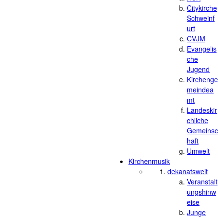
Citykirche
Schweinf
urt
CVJM
Evangelis
che
Jugend
Kirchenge
meindea
mt
Landeskir
chliche
Gemeinsc
haft
Umwelt
Kirchenmusik
dekanatsweit
Veranstalt
ungshinw
eise
Junge