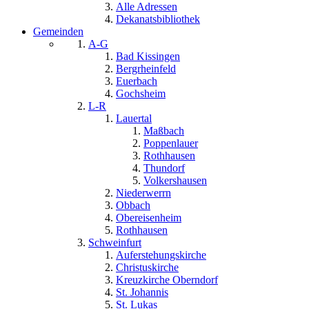
Alle Adressen
Dekanatsbibliothek
Gemeinden
A-G
Bad Kissingen
Bergrheinfeld
Euerbach
Gochsheim
L-R
Lauertal
Maßbach
Poppenlauer
Rothhausen
Thundorf
Volkershausen
Niederwerrn
Obbach
Obereisenheim
Rothhausen
Schweinfurt
Auferstehungskirche
Christuskirche
Kreuzkirche Oberndorf
St. Johannis
St. Lukas