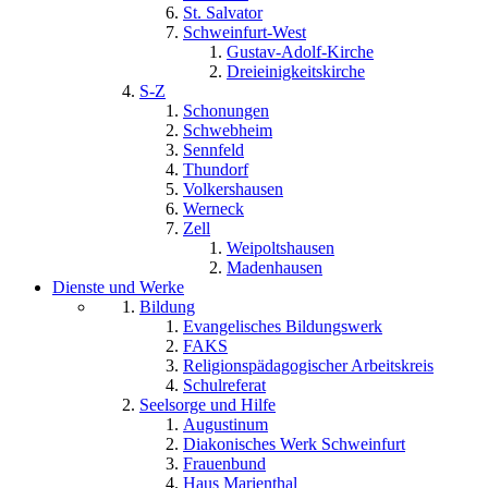
St. Salvator
Schweinfurt-West
Gustav-Adolf-Kirche
Dreieinigkeitskirche
S-Z
Schonungen
Schwebheim
Sennfeld
Thundorf
Volkershausen
Werneck
Zell
Weipoltshausen
Madenhausen
Dienste und Werke
Bildung
Evangelisches Bildungswerk
FAKS
Religionspädagogischer Arbeitskreis
Schulreferat
Seelsorge und Hilfe
Augustinum
Diakonisches Werk Schweinfurt
Frauenbund
Haus Marienthal