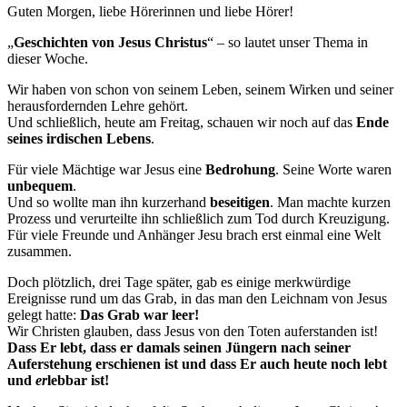
Guten Morgen, liebe Hörerinnen und liebe Hörer!
„
Geschichten von Jesus Christus
“ – so lautet unser Thema in
dieser Woche.
Wir haben von schon von seinem Leben, seinem Wirken und seiner
herausfordernden Lehre gehört.
Und schließlich, heute am Freitag, schauen wir noch auf das
Ende
seines irdischen Lebens
.
Für viele Mächtige war Jesus eine
Bedrohung
. Seine Worte waren
unbequem
.
Und so wollte man ihn kurzerhand
beseitigen
. Man machte kurzen
Prozess und verurteilte ihn schließlich zum Tod durch Kreuzigung.
Für viele Freunde und Anhänger Jesu brach erst einmal eine Welt
zusammen.
Doch plötzlich, drei Tage später, gab es einige merkwürdige
Ereignisse rund um das Grab, in das man den Leichnam von Jesus
gelegt hatte:
Das Grab war leer!
Wir Christen glauben, dass Jesus von den Toten auferstanden ist!
Dass Er lebt, dass er damals seinen Jüngern nach seiner
Auferstehung erschienen ist und dass Er auch heute noch lebt
und
er
lebbar ist!