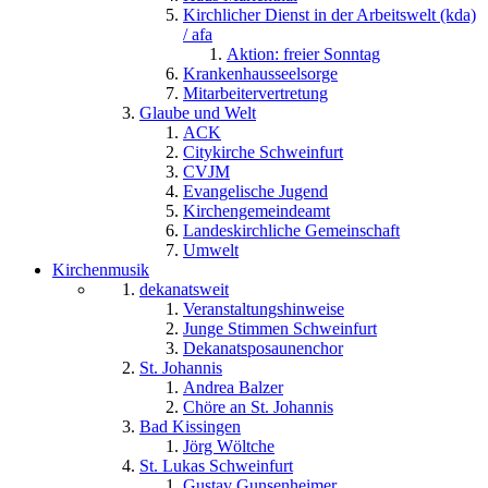
Kirchlicher Dienst in der Arbeitswelt (kda)
/ afa
Aktion: freier Sonntag
Krankenhausseelsorge
Mitarbeitervertretung
Glaube und Welt
ACK
Citykirche Schweinfurt
CVJM
Evangelische Jugend
Kirchengemeindeamt
Landeskirchliche Gemeinschaft
Umwelt
Kirchenmusik
dekanatsweit
Veranstaltungshinweise
Junge Stimmen Schweinfurt
Dekanatsposaunenchor
St. Johannis
Andrea Balzer
Chöre an St. Johannis
Bad Kissingen
Jörg Wöltche
St. Lukas Schweinfurt
Gustav Gunsenheimer