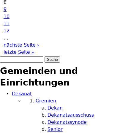
8
9
10
11
12
…
nächste Seite ›
letzte Seite »
Suche
Suchformular
Gemeinden und
Einrichtungen
Dekanat
Gremien
Dekan
Dekanatsausschuss
Dekanatssynode
Senior