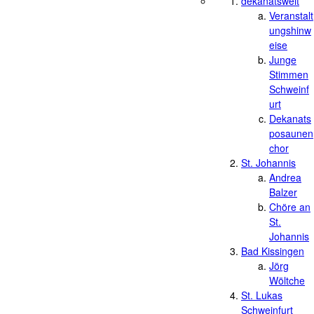
dekanatsweit
Veranstalt
ungshinw
eise
Junge
Stimmen
Schweinf
urt
Dekanats
posaunen
chor
St. Johannis
Andrea
Balzer
Chöre an
St.
Johannis
Bad Kissingen
Jörg
Wöltche
St. Lukas
Schweinfurt