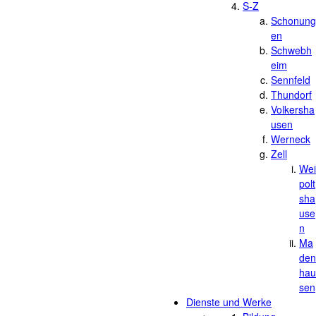
S-Z
Schonung
en
Schwebh
eim
Sennfeld
Thundorf
Volkersha
usen
Werneck
Zell
Wei
polt
sha
use
n
Ma
den
hau
sen
Dienste und Werke