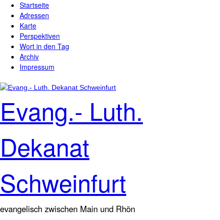
Startseite
Direkt zum Inhalt
Hauptmenü
Adressen
Karte
Perspektiven
Wort in den Tag
Archiv
Impressum
Evang.- Luth.
Dekanat
Schweinfurt
evangelisch zwischen Main und Rhön