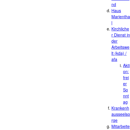
nd
Haus
Marientha
l
Kirchliche
r Dienst in
der
Arbeitswe
lt (kda) /
afa
Akti
on:
frei
er
So
nnt
ag
Krankenh
ausseelso
rge
Mitarbeite