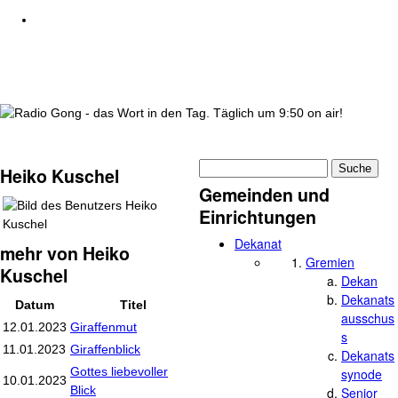
wortindentag-radiogong.png
Suche
Heiko Kuschel
Suchformular
Gemeinden und
Einrichtungen
Dekanat
mehr von Heiko
Gremien
Kuschel
Dekan
Dekanats
Datum
Titel
ausschus
12.01.2023
Giraffenmut
s
11.01.2023
Giraffenblick
Dekanats
Gottes liebevoller
synode
10.01.2023
Blick
Senior