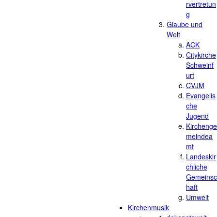
rvertretun
g
Glaube und
Welt
ACK
Citykirche
Schweinf
urt
CVJM
Evangelis
che
Jugend
Kirchenge
meindea
mt
Landeskir
chliche
Gemeinsc
haft
Umwelt
Kirchenmusik