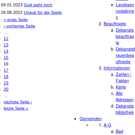
Landessy
09.01.2023
Gott sieht mich
nodalinne
26.08.2022
Urlaub für die Seele
n
« erste Seite
Seiten
Beauftragte
‹ vorherige Seite
Dekanats
…
beauftrag
12
te
13
Dekanatsf
14
rauenbea
15
uftragte
16
Informationen
17
Zahlen /
18
Fakten
19
Karte
20
Alle
…
Adressen
nächste Seite ›
Dekanats
letzte Seite »
bibliothek
Gemeinden
A-G
Bad