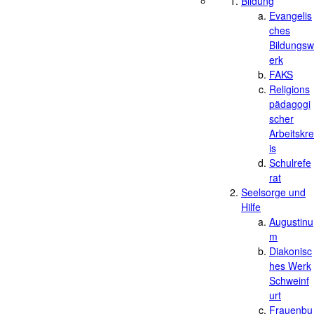
Bildung
Evangelis
ches
Bildungsw
erk
FAKS
Religions
pädagogi
scher
Arbeitskre
is
Schulrefe
rat
Seelsorge und
Hilfe
Augustinu
m
Diakonisc
hes Werk
Schweinf
urt
Frauenbu