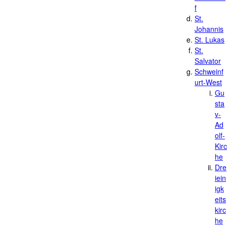
f
St.
Johannis
St. Lukas
St.
Salvator
Schweinf
urt-West
Gu
sta
v-
Ad
olf-
Kirc
he
Dre
iein
igk
eits
kirc
he