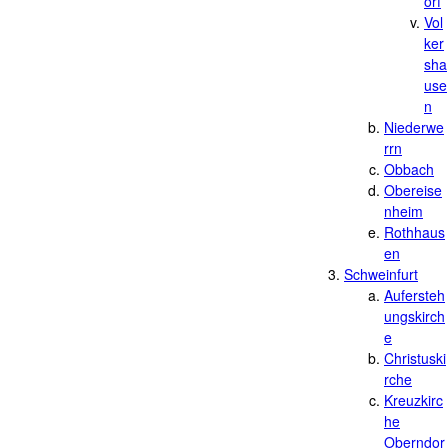
orf
Vol
ker
sha
use
n
Niederwe
rrn
Obbach
Obereise
nheim
Rothhaus
en
Schweinfurt
Aufersteh
ungskirch
e
Christuski
rche
Kreuzkirc
he
Oberndor