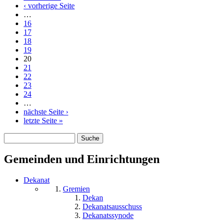
Seiten
‹ vorherige Seite
…
16
17
18
19
20
21
22
23
24
…
nächste Seite ›
letzte Seite »
Suche
Suchformular
Gemeinden und Einrichtungen
Dekanat
Gremien
Dekan
Dekanatsausschuss
Dekanatssynode