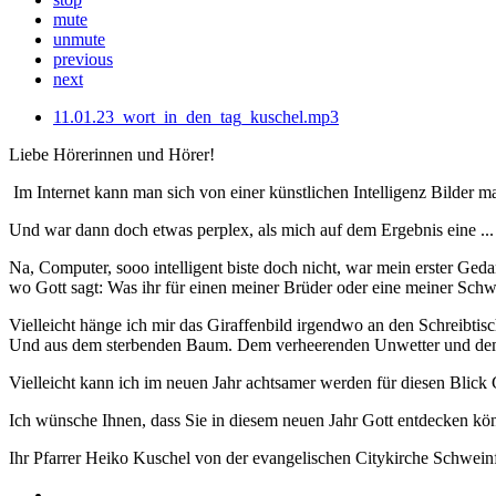
mute
unmute
previous
next
11.01.23_wort_in_den_tag_kuschel.mp3
Liebe Hörerinnen und Hörer!
Im Internet kann man sich von einer künstlichen Intelligenz Bilder mal
Und war dann doch etwas perplex, als mich auf dem Ergebnis eine ...
Na, Computer, sooo intelligent biste doch nicht, war mein erster Gedan
wo Gott sagt: Was ihr für einen meiner Brüder oder eine meiner Schwe
Vielleicht hänge ich mir das Giraffenbild irgendwo an den Schreibtisc
Und aus dem sterbenden Baum. Dem verheerenden Unwetter und dem l
Vielleicht kann ich im neuen Jahr achtsamer werden für diesen Blick 
Ich wünsche Ihnen, dass Sie in diesem neuen Jahr Gott entdecken kön
Ihr Pfarrer Heiko Kuschel von der evangelischen Citykirche Schweinf