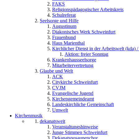
FAKS
Religionspädagogischer Arbeitskreis
Schulreferat
Seelsorge und Hilfe
Augustinum
Diakonisches Werk Schweinfurt
Frauenbund
Haus Marienthal
Kirchlicher Dienst in der Arbeitswelt (kda) /
Aktion: freier Sonntag
Krankenhausseelsorge
Mitarbeitervertretung
Glaube und Welt
ACK
Citykirche Schweinfurt
CVJM
Evangelische Jugend
Kirchengemeindeamt
Landeskirchliche Gemeinschaft
Umwelt
Kirchenmusik
dekanatsweit
Veranstaltungshinweise
Junge Stimmen Schweinfurt
Dekanatsposaunenchor