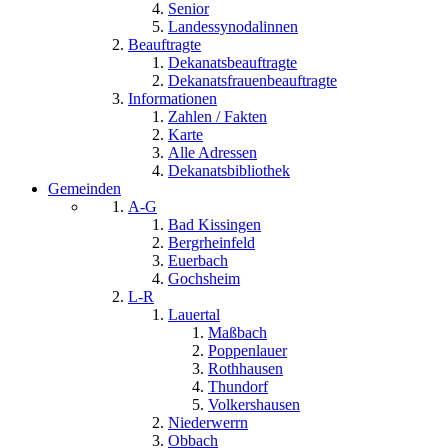
Senior
Landessynodalinnen
Beauftragte
Dekanatsbeauftragte
Dekanatsfrauenbeauftragte
Informationen
Zahlen / Fakten
Karte
Alle Adressen
Dekanatsbibliothek
Gemeinden
A-G
Bad Kissingen
Bergrheinfeld
Euerbach
Gochsheim
L-R
Lauertal
Maßbach
Poppenlauer
Rothhausen
Thundorf
Volkershausen
Niederwerrn
Obbach