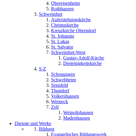
Obereisenheim
Rothhausen
Schweinfurt
Auferstehungskirche
Christuskirche
Kreuzkirche Oberndorf
St. Johannis
St. Lukas
St. Salvator
Schweinfurt-West
Gustav-Adolf-Kirche
Dreieinigkeitskirche
S-Z
Schonungen
Schwebheim
Sennfeld
Thundorf
Volkershausen
Werneck
Zell
Weipoltshausen
Madenhausen
Dienste und Werke
Bildung
Evangelisches Bildungswerk