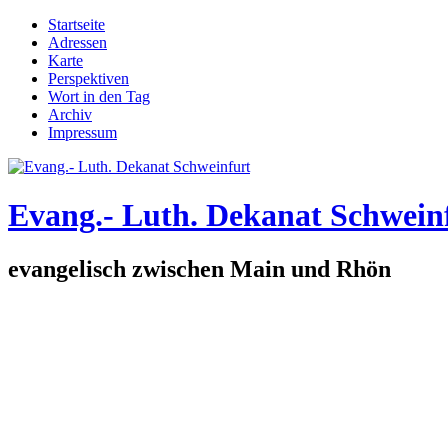
Direkt zum Inhalt
Startseite
Adressen
Hauptmenü
Karte
Perspektiven
Wort in den Tag
Archiv
Impressum
Evang.- Luth. Dekanat Schwein
evangelisch zwischen Main und Rhön