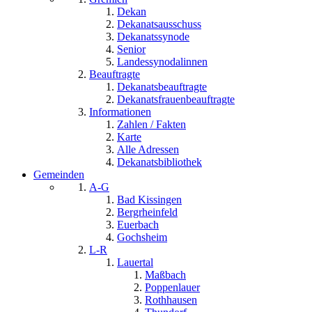
Dekan
Dekanatsausschuss
Dekanatssynode
Senior
Landessynodalinnen
Beauftragte
Dekanatsbeauftragte
Dekanatsfrauenbeauftragte
Informationen
Zahlen / Fakten
Karte
Alle Adressen
Dekanatsbibliothek
Gemeinden
A-G
Bad Kissingen
Bergrheinfeld
Euerbach
Gochsheim
L-R
Lauertal
Maßbach
Poppenlauer
Rothhausen