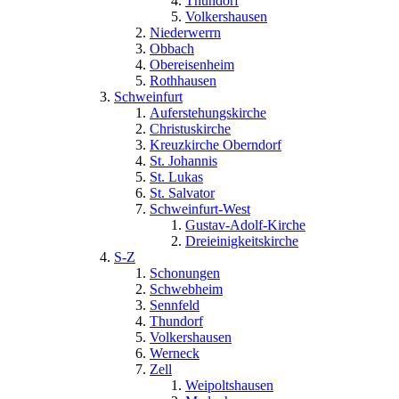
Thundorf
Volkershausen
Niederwerrn
Obbach
Obereisenheim
Rothhausen
Schweinfurt
Auferstehungskirche
Christuskirche
Kreuzkirche Oberndorf
St. Johannis
St. Lukas
St. Salvator
Schweinfurt-West
Gustav-Adolf-Kirche
Dreieinigkeitskirche
S-Z
Schonungen
Schwebheim
Sennfeld
Thundorf
Volkershausen
Werneck
Zell
Weipoltshausen