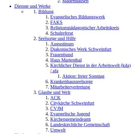
Madenhausen
Dienste und Werke
Bildung
Evangelisches Bildungswerk
FAKS
Religionspädagogischer Arbeitskreis
Schulreferat
Seelsorge und Hilfe
Augustinum
Diakonisches Werk Schweinfurt
Frauenbund
Haus Marienthal
Kirchlicher Dienst in der Arbeitswelt (kda)
/ afa
Aktion: freier Sonntag
Krankenhausseelsorge
Mitarbeitervertretung
Glaube und Welt
ACK
Citykirche Schweinfurt
CVJM
Evangelische Jugend
Kirchengemeindeamt
Landeskirchliche Gemeinschaft
Umwelt