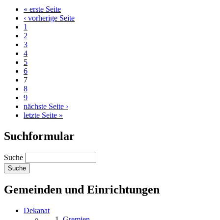
« erste Seite
‹ vorherige Seite
1
2
3
4
5
6
7
8
9
nächste Seite ›
letzte Seite »
Suchformular
Suche
Gemeinden und Einrichtungen
Dekanat
Gremien