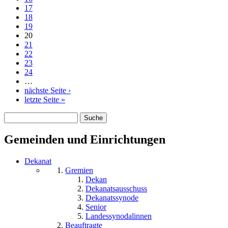
17
18
19
20
21
22
23
24
…
nächste Seite ›
letzte Seite »
Suche
Suchformular
Gemeinden und Einrichtungen
Dekanat
Gremien
Dekan
Dekanatsausschuss
Dekanatssynode
Senior
Landessynodalinnen
Beauftragte