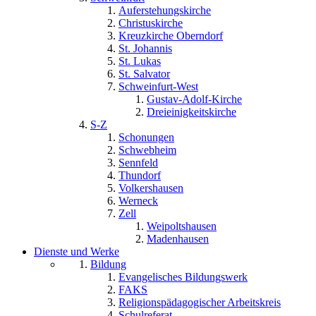
Auferstehungskirche
Christuskirche
Kreuzkirche Oberndorf
St. Johannis
St. Lukas
St. Salvator
Schweinfurt-West
Gustav-Adolf-Kirche
Dreieinigkeitskirche
S-Z
Schonungen
Schwebheim
Sennfeld
Thundorf
Volkershausen
Werneck
Zell
Weipoltshausen
Madenhausen
Dienste und Werke
Bildung
Evangelisches Bildungswerk
FAKS
Religionspädagogischer Arbeitskreis
Schulreferat