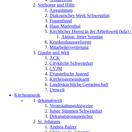
Seelsorge und Hilfe
Augustinum
Diakonisches Werk Schweinfurt
Frauenbund
Haus Marienthal
Kirchlicher Dienst in der Arbeitswelt (kda) /
Aktion: freier Sonntag
Krankenhausseelsorge
Mitarbeitervertretung
Glaube und Welt
ACK
Citykirche Schweinfurt
CVJM
Evangelische Jugend
Kirchengemeindeamt
Landeskirchliche Gemeinschaft
Umwelt
Kirchenmusik
dekanatsweit
Veranstaltungshinweise
Junge Stimmen Schweinfurt
Dekanatsposaunenchor
St. Johannis
Andrea Balzer