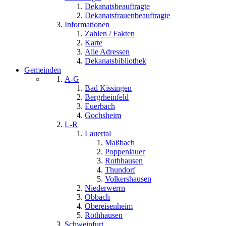
Dekanatsbeauftragte
Dekanatsfrauenbeauftragte
Informationen
Zahlen / Fakten
Karte
Alle Adressen
Dekanatsbibliothek
Gemeinden
A-G
Bad Kissingen
Bergrheinfeld
Euerbach
Gochsheim
L-R
Lauertal
Maßbach
Poppenlauer
Rothhausen
Thundorf
Volkershausen
Niederwerrn
Obbach
Obereisenheim
Rothhausen
Schweinfurt