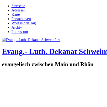
Direkt zum Inhalt
Startseite
Adressen
Hauptmenü
Karte
Perspektiven
Wort in den Tag
Archiv
Impressum
Evang.- Luth. Dekanat Schwein
evangelisch zwischen Main und Rhön