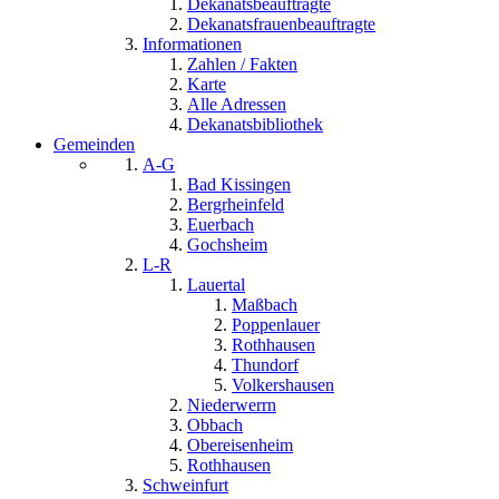
Dekanatsbeauftragte
Dekanatsfrauenbeauftragte
Informationen
Zahlen / Fakten
Karte
Alle Adressen
Dekanatsbibliothek
Gemeinden
A-G
Bad Kissingen
Bergrheinfeld
Euerbach
Gochsheim
L-R
Lauertal
Maßbach
Poppenlauer
Rothhausen
Thundorf
Volkershausen
Niederwerrn
Obbach
Obereisenheim
Rothhausen
Schweinfurt