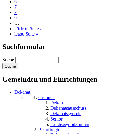
6
7
8
9
…
nächste Seite ›
letzte Seite »
Suchformular
Suche
Gemeinden und Einrichtungen
Dekanat
Gremien
Dekan
Dekanatsausschuss
Dekanatssynode
Senior
Landessynodalinnen
Beauftragte