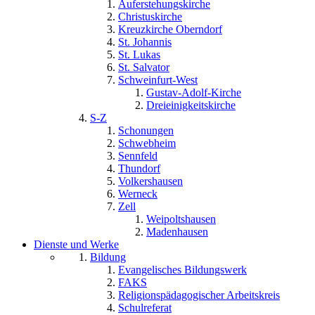
Auferstehungskirche
Christuskirche
Kreuzkirche Oberndorf
St. Johannis
St. Lukas
St. Salvator
Schweinfurt-West
Gustav-Adolf-Kirche
Dreieinigkeitskirche
S-Z
Schonungen
Schwebheim
Sennfeld
Thundorf
Volkershausen
Werneck
Zell
Weipoltshausen
Madenhausen
Dienste und Werke
Bildung
Evangelisches Bildungswerk
FAKS
Religionspädagogischer Arbeitskreis
Schulreferat