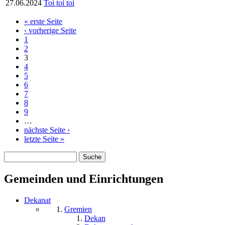
27.06.2024
Toi toi toi
« erste Seite
Seiten
‹ vorherige Seite
1
2
3
4
5
6
7
8
9
…
nächste Seite ›
letzte Seite »
Suche
Suchformular
Gemeinden und Einrichtungen
Dekanat
Gremien
Dekan