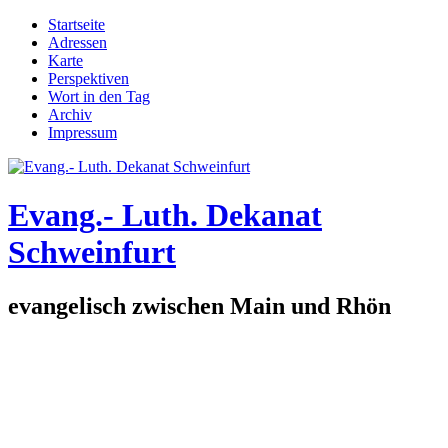
Direkt zum Inhalt
Startseite
Adressen
Hauptmenü
Karte
Perspektiven
Wort in den Tag
Archiv
Impressum
Evang.- Luth. Dekanat
Schweinfurt
evangelisch zwischen Main und Rhön