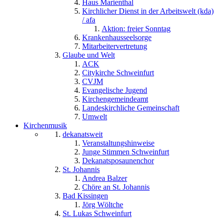
Haus Marienthal
Kirchlicher Dienst in der Arbeitswelt (kda)
/ afa
Aktion: freier Sonntag
Krankenhausseelsorge
Mitarbeitervertretung
Glaube und Welt
ACK
Citykirche Schweinfurt
CVJM
Evangelische Jugend
Kirchengemeindeamt
Landeskirchliche Gemeinschaft
Umwelt
Kirchenmusik
dekanatsweit
Veranstaltungshinweise
Junge Stimmen Schweinfurt
Dekanatsposaunenchor
St. Johannis
Andrea Balzer
Chöre an St. Johannis
Bad Kissingen
Jörg Wöltche
St. Lukas Schweinfurt