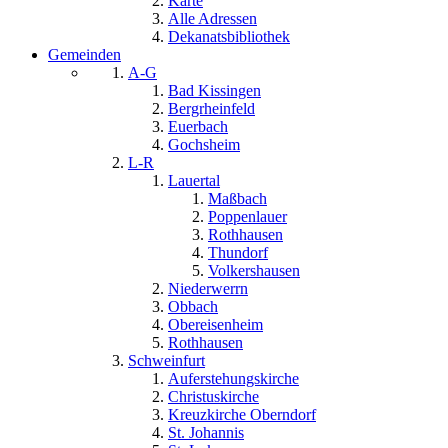
Karte
Alle Adressen
Dekanatsbibliothek
Gemeinden
A-G
Bad Kissingen
Bergrheinfeld
Euerbach
Gochsheim
L-R
Lauertal
Maßbach
Poppenlauer
Rothhausen
Thundorf
Volkershausen
Niederwerrn
Obbach
Obereisenheim
Rothhausen
Schweinfurt
Auferstehungskirche
Christuskirche
Kreuzkirche Oberndorf
St. Johannis