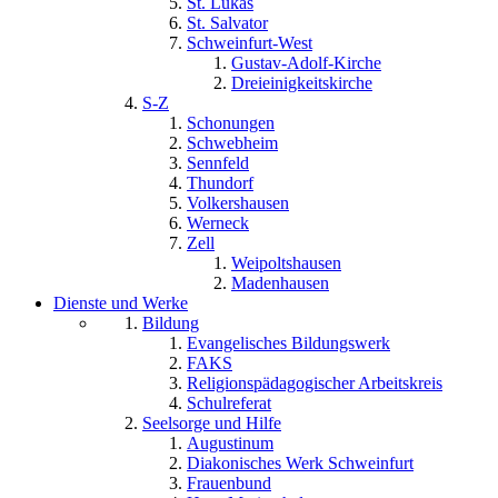
St. Lukas
St. Salvator
Schweinfurt-West
Gustav-Adolf-Kirche
Dreieinigkeitskirche
S-Z
Schonungen
Schwebheim
Sennfeld
Thundorf
Volkershausen
Werneck
Zell
Weipoltshausen
Madenhausen
Dienste und Werke
Bildung
Evangelisches Bildungswerk
FAKS
Religionspädagogischer Arbeitskreis
Schulreferat
Seelsorge und Hilfe
Augustinum
Diakonisches Werk Schweinfurt
Frauenbund