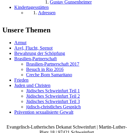
Gustav Gunsenheimer
Kindertagesstätten
Adressen
Unsere Themen
Armut
Asyl, Flucht, Seenot
Bewahrung der Schöpfung
Brasilien-Partnerschaft
Brasilien-Partnerschaft 2017
Besuch in Rio 2016
Creche Bom Samaritano
Frieden
Juden und Christen
Jüdisches Schweinfurt Teil 1
Jüdisches Schweinfurt Teil 2
Jüdisches Schweinfurt Teil 3
jüdisch-christliches Gespräch
Prävention sexualisierte Gewalt
Evangelisch-Lutherisches Dekanat Schweinfurt | Martin-Luther-
Platz 18 | 97421 Schweinfurt