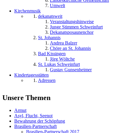
Landeskirchliche Gemeinschaft
Umwelt
Kirchenmusik
dekanatsweit
Veranstaltungshinweise
Junge Stimmen Schweinfurt
Dekanatsposaunenchor
St. Johannis
Andrea Balzer
Chöre an St. Johannis
Bad Kissingen
Jörg Wöltche
St. Lukas Schweinfurt
Gustav Gunsenheimer
Kindertagesstätten
Adressen
Unsere Themen
Armut
Asyl, Flucht, Seenot
Bewahrung der Schöpfung
Brasilien-Partnerschaft
Brasilien-Partnerschaft 2017