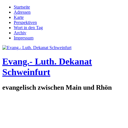
Direkt zum Inhalt
Startseite
Adressen
Hauptmenü
Karte
Perspektiven
Wort in den Tag
Archiv
Impressum
Evang.- Luth. Dekanat
Schweinfurt
evangelisch zwischen Main und Rhön