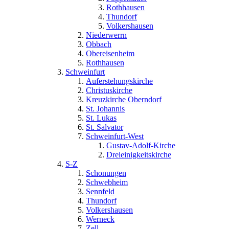
Rothhausen
Thundorf
Volkershausen
Niederwerrn
Obbach
Obereisenheim
Rothhausen
Schweinfurt
Auferstehungskirche
Christuskirche
Kreuzkirche Oberndorf
St. Johannis
St. Lukas
St. Salvator
Schweinfurt-West
Gustav-Adolf-Kirche
Dreieinigkeitskirche
S-Z
Schonungen
Schwebheim
Sennfeld
Thundorf
Volkershausen
Werneck
Zell