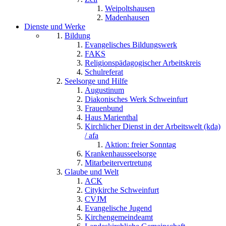
Weipoltshausen
Madenhausen
Dienste und Werke
Bildung
Evangelisches Bildungswerk
FAKS
Religionspädagogischer Arbeitskreis
Schulreferat
Seelsorge und Hilfe
Augustinum
Diakonisches Werk Schweinfurt
Frauenbund
Haus Marienthal
Kirchlicher Dienst in der Arbeitswelt (kda)
/ afa
Aktion: freier Sonntag
Krankenhausseelsorge
Mitarbeitervertretung
Glaube und Welt
ACK
Citykirche Schweinfurt
CVJM
Evangelische Jugend
Kirchengemeindeamt