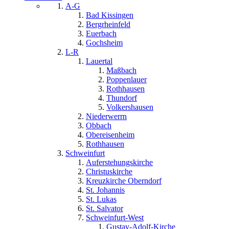
A-G
Bad Kissingen
Bergrheinfeld
Euerbach
Gochsheim
L-R
Lauertal
Maßbach
Poppenlauer
Rothhausen
Thundorf
Volkershausen
Niederwerrn
Obbach
Obereisenheim
Rothhausen
Schweinfurt
Auferstehungskirche
Christuskirche
Kreuzkirche Oberndorf
St. Johannis
St. Lukas
St. Salvator
Schweinfurt-West
Gustav-Adolf-Kirche