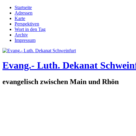
Direkt zum Inhalt
Startseite
Adressen
Hauptmenü
Karte
Perspektiven
Wort in den Tag
Archiv
Impressum
Evang.- Luth. Dekanat Schwein
evangelisch zwischen Main und Rhön