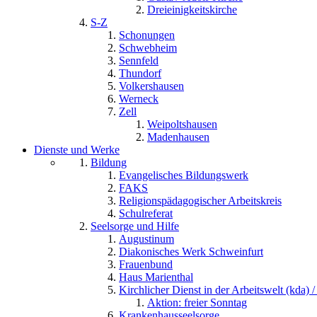
Dreieinigkeitskirche
S-Z
Schonungen
Schwebheim
Sennfeld
Thundorf
Volkershausen
Werneck
Zell
Weipoltshausen
Madenhausen
Dienste und Werke
Bildung
Evangelisches Bildungswerk
FAKS
Religionspädagogischer Arbeitskreis
Schulreferat
Seelsorge und Hilfe
Augustinum
Diakonisches Werk Schweinfurt
Frauenbund
Haus Marienthal
Kirchlicher Dienst in der Arbeitswelt (kda) /
Aktion: freier Sonntag
Krankenhausseelsorge