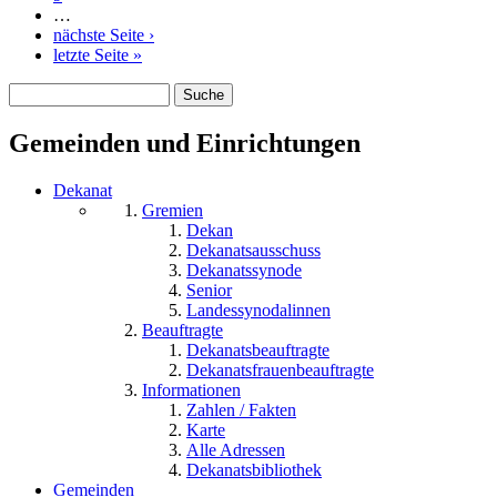
…
nächste Seite ›
letzte Seite »
Suche
Suchformular
Gemeinden und Einrichtungen
Dekanat
Gremien
Dekan
Dekanatsausschuss
Dekanatssynode
Senior
Landessynodalinnen
Beauftragte
Dekanatsbeauftragte
Dekanatsfrauenbeauftragte
Informationen
Zahlen / Fakten
Karte
Alle Adressen
Dekanatsbibliothek
Gemeinden