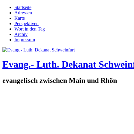
Direkt zum Inhalt
Startseite
Adressen
Hauptmenü
Karte
Perspektiven
Wort in den Tag
Archiv
Impressum
Evang.- Luth. Dekanat Schwein
evangelisch zwischen Main und Rhön