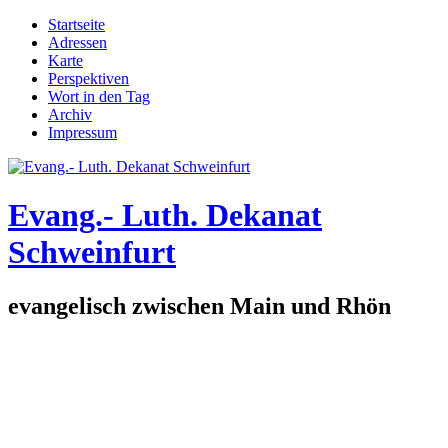
Direkt zum Inhalt
Startseite
Adressen
Hauptmenü
Karte
Perspektiven
Wort in den Tag
Archiv
Impressum
Evang.- Luth. Dekanat
Schweinfurt
evangelisch zwischen Main und Rhön