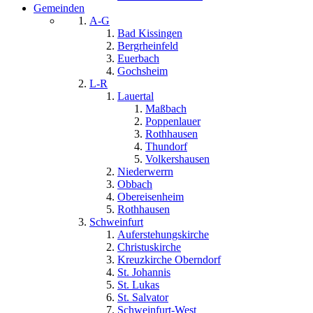
Gemeinden
A-G
Bad Kissingen
Bergrheinfeld
Euerbach
Gochsheim
L-R
Lauertal
Maßbach
Poppenlauer
Rothhausen
Thundorf
Volkershausen
Niederwerrn
Obbach
Obereisenheim
Rothhausen
Schweinfurt
Auferstehungskirche
Christuskirche
Kreuzkirche Oberndorf
St. Johannis
St. Lukas
St. Salvator
Schweinfurt-West