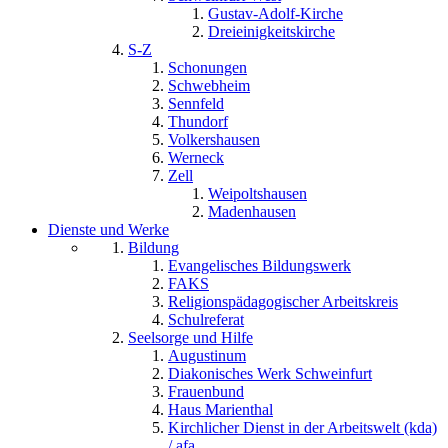
Gustav-Adolf-Kirche
Dreieinigkeitskirche
S-Z
Schonungen
Schwebheim
Sennfeld
Thundorf
Volkershausen
Werneck
Zell
Weipoltshausen
Madenhausen
Dienste und Werke
Bildung
Evangelisches Bildungswerk
FAKS
Religionspädagogischer Arbeitskreis
Schulreferat
Seelsorge und Hilfe
Augustinum
Diakonisches Werk Schweinfurt
Frauenbund
Haus Marienthal
Kirchlicher Dienst in der Arbeitswelt (kda)
/ afa