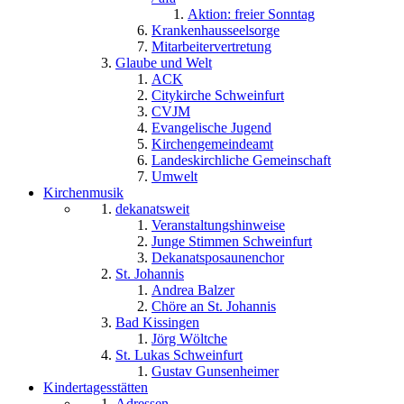
Aktion: freier Sonntag
Krankenhausseelsorge
Mitarbeitervertretung
Glaube und Welt
ACK
Citykirche Schweinfurt
CVJM
Evangelische Jugend
Kirchengemeindeamt
Landeskirchliche Gemeinschaft
Umwelt
Kirchenmusik
dekanatsweit
Veranstaltungshinweise
Junge Stimmen Schweinfurt
Dekanatsposaunenchor
St. Johannis
Andrea Balzer
Chöre an St. Johannis
Bad Kissingen
Jörg Wöltche
St. Lukas Schweinfurt
Gustav Gunsenheimer
Kindertagesstätten
Adressen