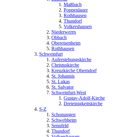
Maßbach
Poppenlauer
Rothhausen
Thundorf
Volkershausen
Niederwerrn
Obbach
Obereisenheim
Rothhausen
Schweinfurt
Auferstehungskirche
Christuskirche
Kreuzkirche Oberndorf
St. Johannis
St. Lukas
St. Salvator
Schweinfurt-West
Gustav-Adolf-Kirche
Dreieinigkeitskirche
S-Z
Schonungen
Schwebheim
Sennfeld
Thundorf
Volkershausen