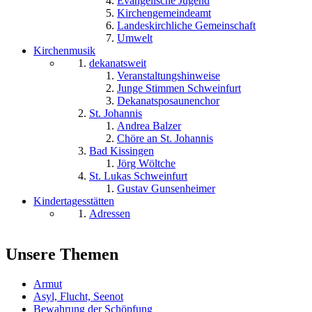
Evangelische Jugend
Kirchengemeindeamt
Landeskirchliche Gemeinschaft
Umwelt
Kirchenmusik
dekanatsweit
Veranstaltungshinweise
Junge Stimmen Schweinfurt
Dekanatsposaunenchor
St. Johannis
Andrea Balzer
Chöre an St. Johannis
Bad Kissingen
Jörg Wöltche
St. Lukas Schweinfurt
Gustav Gunsenheimer
Kindertagesstätten
Adressen
Unsere Themen
Armut
Asyl, Flucht, Seenot
Bewahrung der Schöpfung