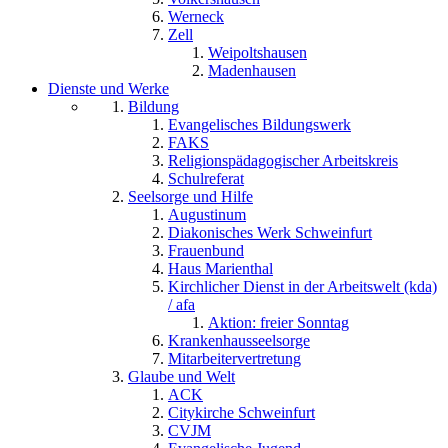
Werneck
Zell
Weipoltshausen
Madenhausen
Dienste und Werke
Bildung
Evangelisches Bildungswerk
FAKS
Religionspädagogischer Arbeitskreis
Schulreferat
Seelsorge und Hilfe
Augustinum
Diakonisches Werk Schweinfurt
Frauenbund
Haus Marienthal
Kirchlicher Dienst in der Arbeitswelt (kda)
/ afa
Aktion: freier Sonntag
Krankenhausseelsorge
Mitarbeitervertretung
Glaube und Welt
ACK
Citykirche Schweinfurt
CVJM