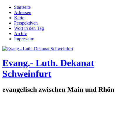
Direkt zum Inhalt
Startseite
Adressen
Hauptmenü
Karte
Perspektiven
Wort in den Tag
Archiv
Impressum
Evang.- Luth. Dekanat
Schweinfurt
evangelisch zwischen Main und Rhön