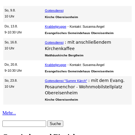
So, 9.8.
Gottesdienst
10 Uhr
Kirche Obereisenheim
Do, 13.8.
Krabbelgruppe
Kontakt: Susanna Angel
9-10:30 Uhr
Evangelisches Gemeindehaus Obereisenheim
:
mit anschließendem
So, 16.8.
Gottesdienst
Kirchenkaffee
10 Uhr
Matthäuskirche Bergtheim
Do, 20.8.
Krabbelgruppe
Kontakt: Susanna Angel
9-10:30 Uhr
Evangelisches Gemeindehaus Obereisenheim
:
mit dem Evang.
So, 23.8.
Gottesdienst "Summr Kärch"
Posaunenchor - Wohnmobilstellplatz
10 Uhr
Obereisenheim
Kirche Obereisenheim
Mehr...
Suche
Suchformular