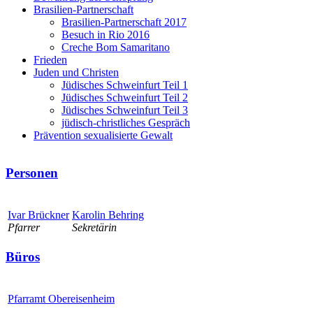
Brasilien-Partnerschaft
Brasilien-Partnerschaft 2017
Besuch in Rio 2016
Creche Bom Samaritano
Frieden
Juden und Christen
Jüdisches Schweinfurt Teil 1
Jüdisches Schweinfurt Teil 2
Jüdisches Schweinfurt Teil 3
jüdisch-christliches Gespräch
Prävention sexualisierte Gewalt
Personen
Ivar Brückner
Karolin Behring
Pfarrer
Sekretärin
Büros
Pfarramt Obereisenheim