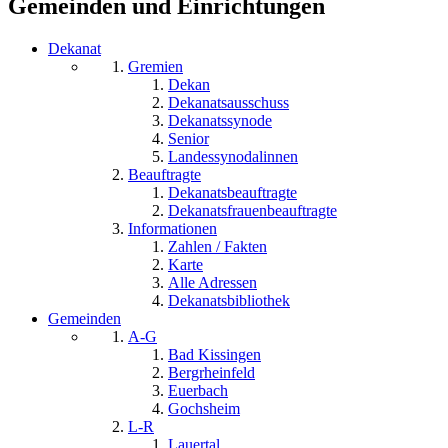
Gemeinden und Einrichtungen
Dekanat
Gremien
Dekan
Dekanatsausschuss
Dekanatssynode
Senior
Landessynodalinnen
Beauftragte
Dekanatsbeauftragte
Dekanatsfrauenbeauftragte
Informationen
Zahlen / Fakten
Karte
Alle Adressen
Dekanatsbibliothek
Gemeinden
A-G
Bad Kissingen
Bergrheinfeld
Euerbach
Gochsheim
L-R
Lauertal