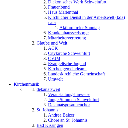
Diakonisches Werk Schweinfurt
Frauenbund
Haus Marienthal
Kirchlicher Dienst in der Arbeitswelt (kda)
/ afa
Aktion: freier Sonntag
Krankenhausseelsorge
Mitarbeitervertretung
Glaube und Welt
ACK
Citykirche Schweinfurt
CVJM
Evangelische Jugend
Kirchengemeindeamt
Landeskirchliche Gemeinschaft
Umwelt
Kirchenmusik
dekanatsweit
Veranstaltungshinweise
Junge Stimmen Schweinfurt
Dekanatsposaunenchor
St. Johannis
Andrea Balzer
Chöre an St. Johannis
Bad Kissingen