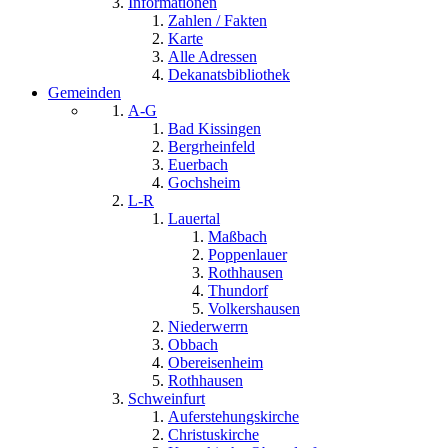
Informationen
Zahlen / Fakten
Karte
Alle Adressen
Dekanatsbibliothek
Gemeinden
A-G
Bad Kissingen
Bergrheinfeld
Euerbach
Gochsheim
L-R
Lauertal
Maßbach
Poppenlauer
Rothhausen
Thundorf
Volkershausen
Niederwerrn
Obbach
Obereisenheim
Rothhausen
Schweinfurt
Auferstehungskirche
Christuskirche