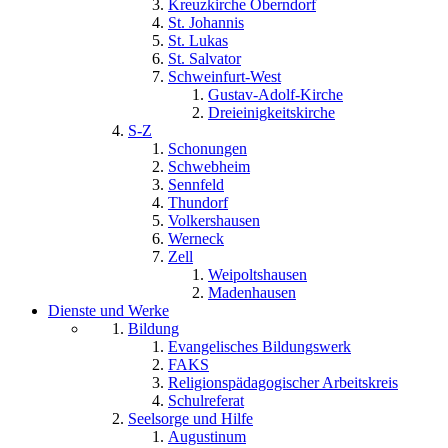
Kreuzkirche Oberndorf
St. Johannis
St. Lukas
St. Salvator
Schweinfurt-West
Gustav-Adolf-Kirche
Dreieinigkeitskirche
S-Z
Schonungen
Schwebheim
Sennfeld
Thundorf
Volkershausen
Werneck
Zell
Weipoltshausen
Madenhausen
Dienste und Werke
Bildung
Evangelisches Bildungswerk
FAKS
Religionspädagogischer Arbeitskreis
Schulreferat
Seelsorge und Hilfe
Augustinum