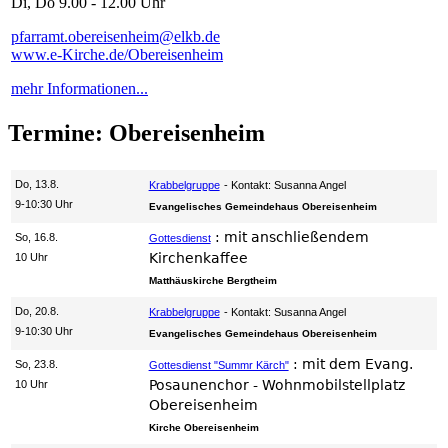
Di, Do 9.00 - 12.00 Uhr
pfarramt.obereisenheim@elkb.de
www.e-Kirche.de/Obereisenheim
mehr Informationen...
Termine: Obereisenheim
Do, 13.8.
Krabbelgruppe
Kontakt: Susanna Angel
9-10:30 Uhr
Evangelisches Gemeindehaus Obereisenheim
:
mit anschließendem
So, 16.8.
Gottesdienst
Kirchenkaffee
10 Uhr
Matthäuskirche Bergtheim
Do, 20.8.
Krabbelgruppe
Kontakt: Susanna Angel
9-10:30 Uhr
Evangelisches Gemeindehaus Obereisenheim
:
mit dem Evang.
So, 23.8.
Gottesdienst "Summr Kärch"
Posaunenchor - Wohnmobilstellplatz
10 Uhr
Obereisenheim
Kirche Obereisenheim