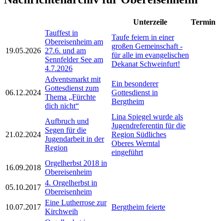
Unterzeile
Termin
Tauffest in
Taufe feiern in einer
Obereisenheim am
großen Gemeinschaft -
19.05.2026
27.6. und am
für alle im evangelischen
Sennfelder See am
Dekanat Schweinfurt!
4.7.2026
Adventsmarkt mit
Ein besonderer
Gottesdienst zum
06.12.2024
Gottesdienst in
Thema „Fürchte
Bergtheim
dich nicht“
Lina Spiegel wurde als
Aufbruch und
Jugendreferentin für die
Segen für die
21.02.2024
Region Südliches
Jugendarbeit in der
Oberes Werntal
Region
eingeführt
Orgelherbst 2018 in
16.09.2018
Obereisenheim
4. Orgelherbst in
05.10.2017
Obereisenheim
Eine Lutherrose zur
10.07.2017
Bergtheim feierte
Kirchweih