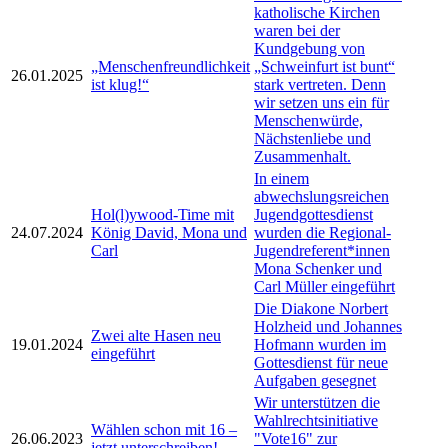
katholische Kirchen
waren bei der
Kundgebung von
„Menschenfreundlichkeit
„Schweinfurt ist bunt“
26.01.2025
ist klug!“
stark vertreten. Denn
wir setzen uns ein für
Menschenwürde,
Nächstenliebe und
Zusammenhalt.
In einem
abwechslungsreichen
Hol(l)ywood-Time mit
Jugendgottesdienst
24.07.2024
König David, Mona und
wurden die Regional-
Carl
Jugendreferent*innen
Mona Schenker und
Carl Müller eingeführt
Die Diakone Norbert
Holzheid und Johannes
Zwei alte Hasen neu
19.01.2024
Hofmann wurden im
eingeführt
Gottesdienst für neue
Aufgaben gesegnet
Wir unterstützen die
Wahlrechtsinitiative
Wählen schon mit 16 –
26.06.2023
"Vote16" zur
jetzt unterschreiben!