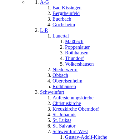
A-G
Bad Kissingen
Bergrheinfeld
Euerbach
Gochsheim
L-R
Lauertal
Maßbach
Poppenlauer
Rothhausen
Thundorf
Volkershausen
Niederwerrn
Obbach
Obereisenheim
Rothhausen
Schweinfurt
Auferstehungskirche
Christuskirche
Kreuzkirche Oberndorf
St. Johannis
St. Lukas
St. Salvator
Schweinfurt-West
Gustav-Adolf-Kirche