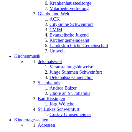
Krankenhausseelsorge
Mitarbeitervertretung
Glaube und Welt
ACK
Citykirche Schweinfurt
CVJM
Evangelische Jugend
Kirchengemeindeamt
Landeskirchliche Gemeinschaft
Umwelt
Kirchenmusik
dekanatsweit
Veranstaltungshinweise
Junge Stimmen Schweinfurt
Dekanatsposaunenchor
St. Johannis
Andrea Balzer
Chöre an St. Johannis
Bad Kissingen
Jörg Wöltche
St. Lukas Schweinfurt
Gustav Gunsenheimer
Kindertagesstätten
Adressen