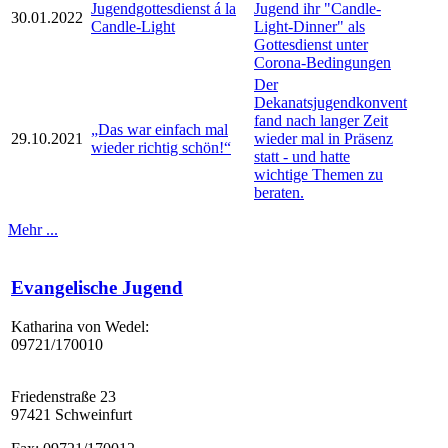
Jugendgottesdienst á la
Jugend ihr "Candle-
30.01.2022
Candle-Light
Light-Dinner" als
Gottesdienst unter
Corona-Bedingungen
Der
Dekanatsjugendkonvent
fand nach langer Zeit
„Das war einfach mal
29.10.2021
wieder mal in Präsenz
wieder richtig schön!“
statt - und hatte
wichtige Themen zu
beraten.
Mehr ...
Evangelische Jugend
Katharina von Wedel:
09721/170010
Friedenstraße 23
97421 Schweinfurt