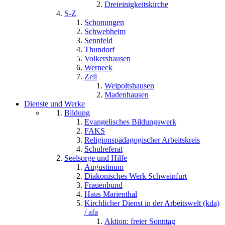
Dreieinigkeitskirche
S-Z
Schonungen
Schwebheim
Sennfeld
Thundorf
Volkershausen
Werneck
Zell
Weipoltshausen
Madenhausen
Dienste und Werke
Bildung
Evangelisches Bildungswerk
FAKS
Religionspädagogischer Arbeitskreis
Schulreferat
Seelsorge und Hilfe
Augustinum
Diakonisches Werk Schweinfurt
Frauenbund
Haus Marienthal
Kirchlicher Dienst in der Arbeitswelt (kda)
/ afa
Aktion: freier Sonntag