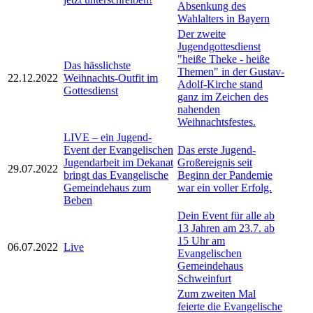
Absenkung des
Wahlalters in Bayern
Der zweite
Jugendgottesdienst
"heiße Theke - heiße
Das hässlichste
Themen" in der Gustav-
22.12.2022
Weihnachts-Outfit im
Adolf-Kirche stand
Gottesdienst
ganz im Zeichen des
nahenden
Weihnachtsfestes.
LIVE – ein Jugend-
Event der Evangelischen
Das erste Jugend-
Jugendarbeit im Dekanat
Großereignis seit
29.07.2022
bringt das Evangelische
Beginn der Pandemie
Gemeindehaus zum
war ein voller Erfolg.
Beben
Dein Event für alle ab
13 Jahren am 23.7. ab
15 Uhr am
06.07.2022
Live
Evangelischen
Gemeindehaus
Schweinfurt
Zum zweiten Mal
feierte die Evangelische