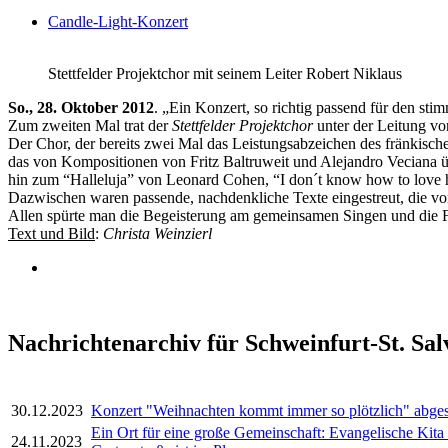
Candle-Light-Konzert
Stettfelder Projektchor mit seinem Leiter Robert Niklaus
So., 28. Oktober 2012
. „Ein Konzert, so richtig passend für den st
Zum zweiten Mal trat der
Stettfelder Projektchor
unter der Leitung v
Der Chor, der bereits zwei Mal das Leistungsabzeichen des fränkisc
das von Kompositionen von Fritz Baltruweit und Alejandro Veciana
hin zum “Halleluja” von Leonard Cohen, “I don´t know how to love 
Dazwischen waren passende, nachdenkliche Texte eingestreut, die vo
Allen spürte man die Begeisterung am gemeinsamen Singen und die F
Text und Bild
:
Christa Weinzierl
Nachrichtenarchiv für Schweinfurt-St. Sal
30.12.2023
Konzert "Weihnachten kommt immer so plötzlich" abge
Ein Ort für eine große Gemeinschaft: Evangelische Kita
24.11.2023