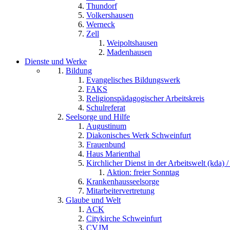
Thundorf
Volkershausen
Werneck
Zell
Weipoltshausen
Madenhausen
Dienste und Werke
Bildung
Evangelisches Bildungswerk
FAKS
Religionspädagogischer Arbeitskreis
Schulreferat
Seelsorge und Hilfe
Augustinum
Diakonisches Werk Schweinfurt
Frauenbund
Haus Marienthal
Kirchlicher Dienst in der Arbeitswelt (kda) /
Aktion: freier Sonntag
Krankenhausseelsorge
Mitarbeitervertretung
Glaube und Welt
ACK
Citykirche Schweinfurt
CVJM