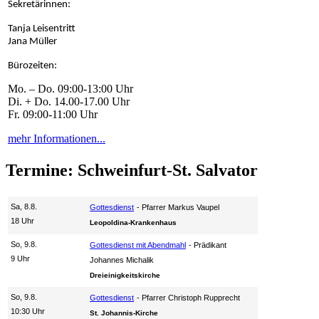
Sekretärinnen:
Tanja Leisentritt
Jana Müller
Bürozeiten:
Mo. – Do. 09:00-13:00 Uhr
Di. + Do. 14.00-17.00 Uhr
Fr. 09:00-11:00 Uhr
mehr Informationen...
Termine: Schweinfurt-St. Salvator
Sa, 8.8.
Gottesdienst
Pfarrer Markus Vaupel
18 Uhr
Leopoldina-Krankenhaus
So, 9.8.
Gottesdienst mit Abendmahl
Prädikant
9 Uhr
Johannes Michalik
Dreieinigkeitskirche
So, 9.8.
Gottesdienst
Pfarrer Christoph Rupprecht
10:30 Uhr
St. Johannis-Kirche