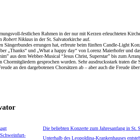
immungsvoll-festlichen Rahmen in der nur mit Kerzen erleuchteten Kirc
on
Robert Niklaus
in der St. Salvatorkirche auf.
hen Sängerbundes errungen hat, erfreute beim fünften Candle-Light Ko
 über „Thanks“ und „What a happy day“ von Lorenz Maierhofer und das
him” aus dem Webber-Musical “Jesus Christ, Superstar” bis zum Arra
n Chormitgliedern gesprochen wurden. Sehr ausdrucksstark traten die S
reude an den dargebotenen Chorsätzen ab – aber auch die Freude über
vator
sagt
Die beliebten Konzerte zum Jahresanfang in St. 
 Schweinfurt-
Unterhalb des Leopoldina-Krankenhauses entsteht