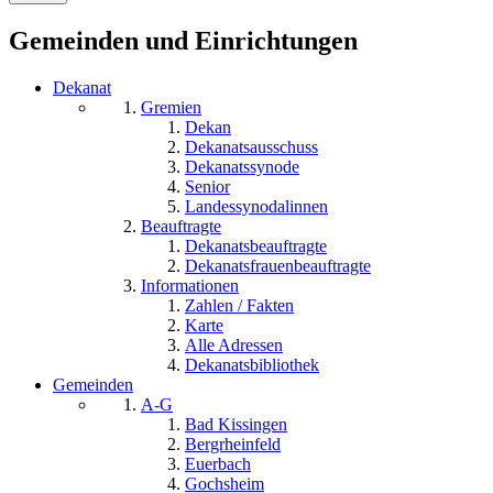
Gemeinden und Einrichtungen
Dekanat
Gremien
Dekan
Dekanatsausschuss
Dekanatssynode
Senior
Landessynodalinnen
Beauftragte
Dekanatsbeauftragte
Dekanatsfrauenbeauftragte
Informationen
Zahlen / Fakten
Karte
Alle Adressen
Dekanatsbibliothek
Gemeinden
A-G
Bad Kissingen
Bergrheinfeld
Euerbach
Gochsheim