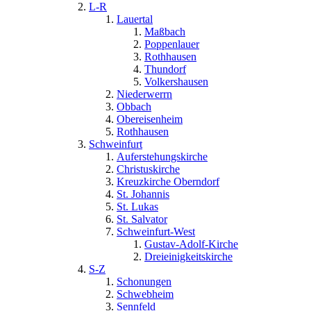
L-R
Lauertal
Maßbach
Poppenlauer
Rothhausen
Thundorf
Volkershausen
Niederwerrn
Obbach
Obereisenheim
Rothhausen
Schweinfurt
Auferstehungskirche
Christuskirche
Kreuzkirche Oberndorf
St. Johannis
St. Lukas
St. Salvator
Schweinfurt-West
Gustav-Adolf-Kirche
Dreieinigkeitskirche
S-Z
Schonungen
Schwebheim
Sennfeld