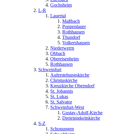
Gochsheim
L-R
Lauertal
Maßbach
Poppenlauer
Rothhausen
Thundorf
Volkershausen
Niederwerrn
Obbach
Obereisenheim
Rothhausen
Schweinfurt
Auferstehungskirche
Christuskirche
Kreuzkirche Oberndorf
St. Johannis
St. Lukas
St. Salvator
Schweinfurt-West
Gustav-Adolf-Kirche
Dreieinigkeitskirche
S-Z
Schonungen