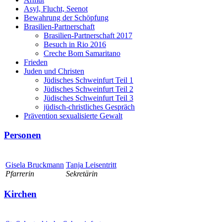
Asyl, Flucht, Seenot
Bewahrung der Schöpfung
Brasilien-Partnerschaft
Brasilien-Partnerschaft 2017
Besuch in Rio 2016
Creche Bom Samaritano
Frieden
Juden und Christen
Jüdisches Schweinfurt Teil 1
Jüdisches Schweinfurt Teil 2
Jüdisches Schweinfurt Teil 3
jüdisch-christliches Gespräch
Prävention sexualisierte Gewalt
Personen
Gisela Bruckmann
Tanja Leisentritt
Pfarrerin
Sekretärin
Kirchen