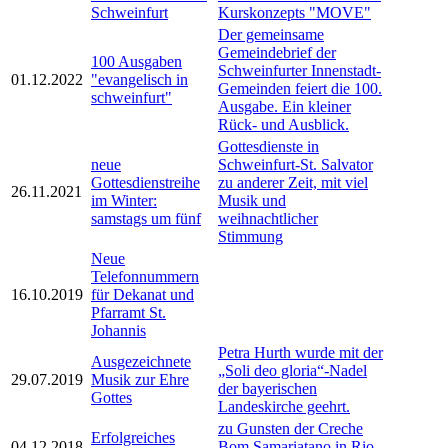
Schweinfurt
Kurskonzepts "MOVE"
Der gemeinsame
Gemeindebrief der
100 Ausgaben
Schweinfurter Innenstadt-
01.12.2022
"evangelisch in
Gemeinden feiert die 100.
schweinfurt"
Ausgabe. Ein kleiner
Rück- und Ausblick.
Gottesdienste in
neue
Schweinfurt-St. Salvator
Gottesdienstreihe
zu anderer Zeit, mit viel
26.11.2021
im Winter:
Musik und
samstags um fünf
weihnachtlicher
Stimmung
Neue
Telefonnummern
16.10.2019
für Dekanat und
Pfarramt St.
Johannis
Petra Hurth wurde mit der
Ausgezeichnete
„Soli deo gloria“-Nadel
29.07.2019
Musik zur Ehre
der bayerischen
Gottes
Landeskirche geehrt.
zu Gunsten der Creche
Erfolgreiches
04.12.2018
Bom Samariatano in Rio