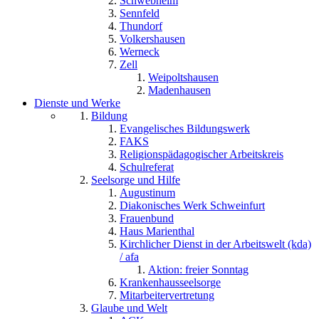
Schwebheim
Sennfeld
Thundorf
Volkershausen
Werneck
Zell
Weipoltshausen
Madenhausen
Dienste und Werke
Bildung
Evangelisches Bildungswerk
FAKS
Religionspädagogischer Arbeitskreis
Schulreferat
Seelsorge und Hilfe
Augustinum
Diakonisches Werk Schweinfurt
Frauenbund
Haus Marienthal
Kirchlicher Dienst in der Arbeitswelt (kda)
/ afa
Aktion: freier Sonntag
Krankenhausseelsorge
Mitarbeitervertretung
Glaube und Welt