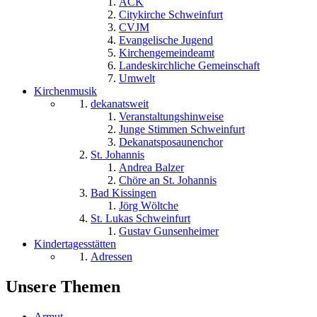
ACK
Citykirche Schweinfurt
CVJM
Evangelische Jugend
Kirchengemeindeamt
Landeskirchliche Gemeinschaft
Umwelt
Kirchenmusik
dekanatsweit
Veranstaltungshinweise
Junge Stimmen Schweinfurt
Dekanatsposaunenchor
St. Johannis
Andrea Balzer
Chöre an St. Johannis
Bad Kissingen
Jörg Wöltche
St. Lukas Schweinfurt
Gustav Gunsenheimer
Kindertagesstätten
Adressen
Unsere Themen
Armut