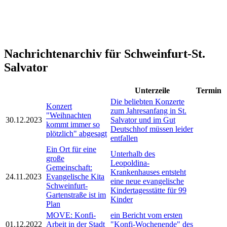
Nachrichtenarchiv für Schweinfurt-St.
Salvator
Unterzeile
Termin
Die beliebten Konzerte
Konzert
zum Jahresanfang in St.
"Weihnachten
30.12.2023
Salvator und im Gut
kommt immer so
Deutschhof müssen leider
plötzlich" abgesagt
entfallen
Ein Ort für eine
Unterhalb des
große
Leopoldina-
Gemeinschaft:
Krankenhauses entsteht
24.11.2023
Evangelische Kita
eine neue evangelische
Schweinfurt-
Kindertagesstätte für 99
Gartenstraße ist im
Kinder
Plan
MOVE: Konfi-
ein Bericht vom ersten
01.12.2022
Arbeit in der Stadt
"Konfi-Wochenende" des