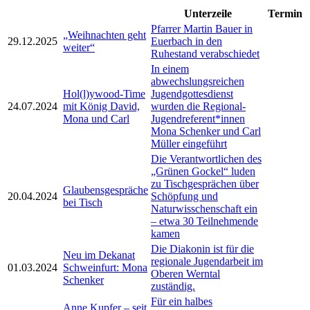
Unterzeile
Termin
Pfarrer Martin Bauer in
„Weihnachten geht
29.12.2025
Euerbach in den
weiter“
Ruhestand verabschiedet
In einem
abwechslungsreichen
Hol(l)ywood-Time
Jugendgottesdienst
24.07.2024
mit König David,
wurden die Regional-
Mona und Carl
Jugendreferent*innen
Mona Schenker und Carl
Müller eingeführt
Die Verantwortlichen des
„Grünen Gockel“ luden
zu Tischgesprächen über
Glaubensgespräche
20.04.2024
Schöpfung und
bei Tisch
Naturwisschenschaft ein
– etwa 30 Teilnehmende
kamen
Die Diakonin ist für die
Neu im Dekanat
regionale Jugendarbeit im
01.03.2024
Schweinfurt: Mona
Oberen Werntal
Schenker
zuständig.
Für ein halbes
Anne Kupfer – seit