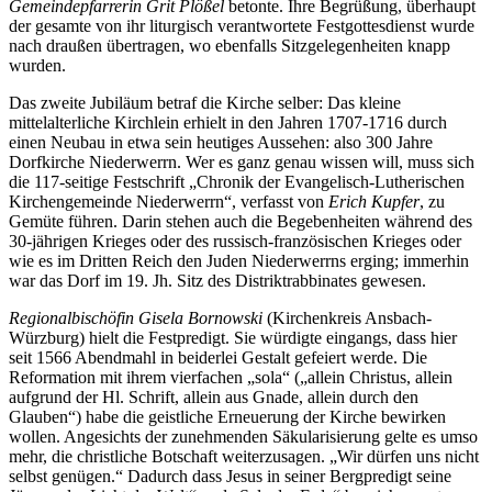
Gemeindep
farrerin Grit Plößel
betonte. Ihre Begrüßung, überhaupt
der gesamte von ihr liturgisch verantwortete Festgottesdienst wurde
nach draußen übertragen, wo ebenfalls Sitzgelegenheiten knapp
wurden.
Das zweite Jubiläum betraf die Kirche selber: Das kleine
mittelalterliche Kirchlein erhielt in den Jahren 1707-1716 durch
einen Neubau in etwa sein heutiges Aussehen: also 300 Jahre
Dorfkirche Niederwerrn. Wer es ganz genau wissen will, muss sich
die 117-seitige Festschrift „Chronik der Evangelisch-Lutherischen
Kirchengemeinde Niederwerrn“, verfasst von
Erich Kupfer
, zu
Gemüte führen. Darin stehen auch die Begebenheiten während des
30-jährigen Krieges oder des russisch-französischen Krieges oder
wie es im Dritten Reich den Juden Niederwerrns erging; immerhin
war das Dorf im 19. Jh. Sitz des Distriktrabbinates gewesen.
Regionalbischöfin Gisela Bornowski
(Kirchenkreis Ansbach-
Würzburg) hielt die Festpredigt. Sie würdigte eingangs, dass hier
seit 1566 Abendmahl in beiderlei Gestalt gefeiert werde. Die
Reformation mit ihrem vierfachen „sola“ („allein Christus, allein
aufgrund der Hl. Schrift, allein aus Gnade, allein durch den
Glauben“) habe die geistliche Erneuerung der Kirche bewirken
wollen. Angesichts der zunehmenden Säkularisierung gelte es umso
mehr, die christliche Botschaft weiterzusagen. „Wir dürfen uns nicht
selbst genügen.“ Dadurch dass Jesus in seiner Bergpredigt seine