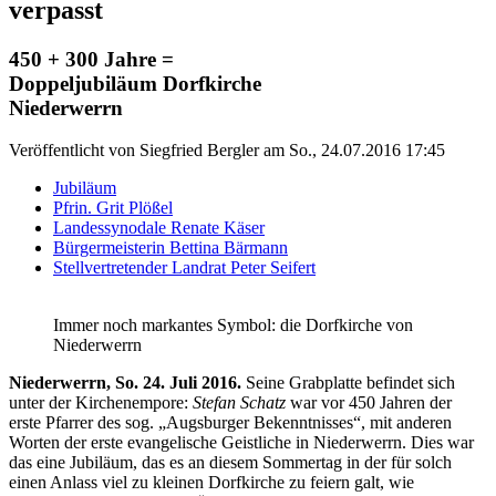
verpasst
450 + 300 Jahre =
Doppeljubiläum Dorfkirche
Niederwerrn
Veröffentlicht von
Siegfried Bergler
am
So., 24.07.2016 17:45
Jubiläum
Pfrin. Grit Plößel
Landessynodale Renate Käser
Bürgermeisterin Bettina Bärmann
Stellvertretender Landrat Peter Seifert
Immer noch markantes Symbol: die Dorfkirche von
Niederwerrn
Niederwerrn, So. 24. Juli 2016.
Seine Grabplatte befindet sich
unter der Kirchenempore:
Stefan Schatz
war vor 450 Jahren der
erste Pfarrer des sog. „Augsburger Bekenntnisses“, mit anderen
Worten der erste evangelische Geistliche in Niederwerrn. Dies war
das eine Jubiläum, das es an diesem Sommertag in der für solch
einen Anlass viel zu kleinen Dorfkirche zu feiern galt, wie