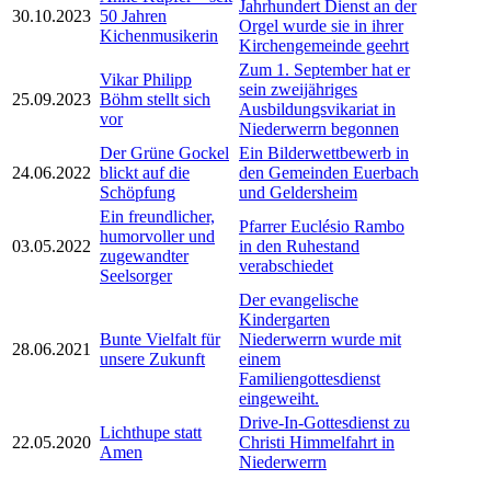
Jahrhundert Dienst an der
30.10.2023
50 Jahren
Orgel wurde sie in ihrer
Kichenmusikerin
Kirchengemeinde geehrt
Zum 1. September hat er
Vikar Philipp
sein zweijähriges
25.09.2023
Böhm stellt sich
Ausbildungsvikariat in
vor
Niederwerrn begonnen
Der Grüne Gockel
Ein Bilderwettbewerb in
24.06.2022
blickt auf die
den Gemeinden Euerbach
Schöpfung
und Geldersheim
Ein freundlicher,
Pfarrer Euclésio Rambo
humorvoller und
03.05.2022
in den Ruhestand
zugewandter
verabschiedet
Seelsorger
Der evangelische
Kindergarten
Bunte Vielfalt für
Niederwerrn wurde mit
28.06.2021
unsere Zukunft
einem
Familiengottesdienst
eingeweiht.
Drive-In-Gottesdienst zu
Lichthupe statt
22.05.2020
Christi Himmelfahrt in
Amen
Niederwerrn