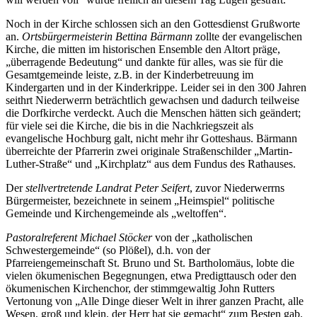
Noch in der Kirche schlossen sich an den Gottesdienst Grußworte
an.
Ortsbürgermeisterin Bettina Bärmann
zollte der evangelischen
Kirche, die mitten im historischen Ensemble den Altort präge,
„überragende Bedeutung“ und dankte für alles, was sie für die
Gesamtgemeinde leiste, z.B. in der Kinderbetreuung im
Kindergarten und in der Kinderkrippe. Leider sei in den 300 Jahren
seithrt Niederwerrn beträchtlich gewachsen und dadurch teilweise
die Dorfkirche verdeckt. Auch die Menschen hätten sich geändert;
für viele sei die Kirche, die bis in die Nachkriegszeit als
evangelische Hochburg galt, nicht mehr ihr Gotteshaus. Bärmann
überreichte der Pfarrerin zwei originale Straßenschilder „Martin-
Luther-Straße“ und „Kirchplatz“ aus dem Fundus des Rathauses.
Der
stellvertretende Landrat Peter Seifert
, zuvor Niederwerrns
Bürgermeister, bezeichnete in seinem „Heimspiel“ politische
Gemeinde und Kirchengemeinde als „weltoffen“.
Pastoralreferent Michael Stöcker
von der „katholischen
Schwestergemeinde“ (so Plößel), d.h. von der
Pfarreiengemeinschaft St. Bruno und St. Bartholomäus, lobte die
vielen ökumenischen Begegnungen, etwa Predigttausch oder den
ökumenischen Kirchenchor, der stimmgewaltig John Rutters
Vertonung von „Alle Dinge dieser Welt in ihrer ganzen Pracht, alle
Wesen, groß und klein, der Herr hat sie gemacht“ zum Besten gab.