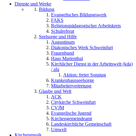
Dienste und Werke
Bildung
Evangelisches Bildungswerk
FAKS
Religionspädagogischer Arbeitskreis
Schulreferat
Seelsorge und Hilfe
Augustinum
Diakonisches Werk Schweinfurt
Frauenbund
Haus Marienthal
Kirchlicher Dienst in der Arbeitswelt (kda)
/ afa
Aktion: freier Sonntag
Krankenhausseelsorge
Mitarbeitervertretung
Glaube und Welt
ACK
Citykirche Schweinfurt
CVJM
Evangelische Jugend
Kirchengemeindeamt
Landeskirchliche Gemeinschaft
Umwelt
Kirchenmusik