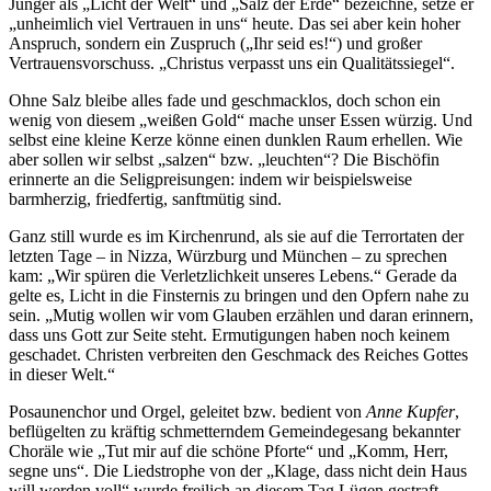
Jünger als „Licht der Welt“ und „Salz der Erde“ bezeichne, setze er
„unheimlich viel Vertrauen in uns“ heute. Das sei aber kein hoher
Anspruch, sondern ein Zuspruch („Ihr seid es!“) und großer
Vertrauensvorschuss. „Christus verpasst uns ein Qualitätssiegel“.
Ohne Salz bleibe alles fade und geschmacklos, doch schon ein
wenig von diesem „weißen Gold“ mache unser Essen würzig. Und
selbst eine kleine Kerze könne einen dunklen Raum erhellen. Wie
aber sollen wir selbst „salzen“ bzw. „leuchten“? Die Bischöfin
erinnerte an die Seligpreisungen: indem wir beispielsweise
barmherzig, friedfertig, sanftmütig sind.
Ganz still wurde es im Kirchenrund, als sie auf die Terrortaten der
letzten Tage – in Nizza, Würzburg und München – zu sprechen
kam: „Wir spüren die Verletzlichkeit unseres Lebens.“ Gerade da
gelte es, Licht in die Finsternis zu bringen und den Opfern nahe zu
sein. „Mutig wollen wir vom Glauben erzählen und daran erinnern,
dass uns Gott zur Seite steht. Ermutigungen haben noch keinem
geschadet. Christen verbreiten den Geschmack des Reiches Gottes
in dieser Welt.“
Posaunenchor und Orgel, geleitet bzw. bedient von
Anne Kupfer
,
beflügelten zu kräftig schmetterndem Gemeindegesang bekannter
Choräle wie „Tut mir auf die schöne Pforte“ und „Komm, Herr,
segne uns“. Die Liedstrophe von der „Klage, dass nicht dein Haus
will werden voll“ wurde freilich an diesem Tag Lügen gestraft.