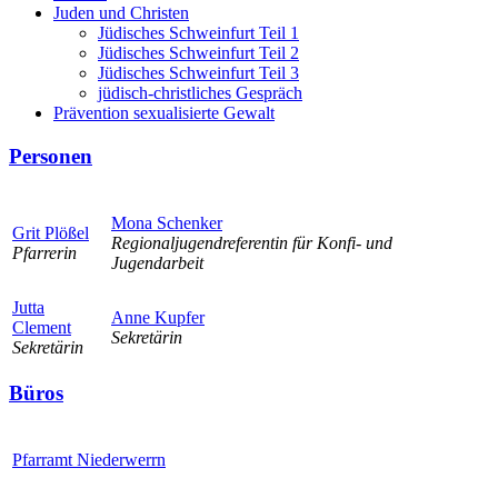
Juden und Christen
Jüdisches Schweinfurt Teil 1
Jüdisches Schweinfurt Teil 2
Jüdisches Schweinfurt Teil 3
jüdisch-christliches Gespräch
Prävention sexualisierte Gewalt
Personen
Mona Schenker
Grit Plößel
Regionaljugendreferentin für Konfi- und
Pfarrerin
Jugendarbeit
Jutta
Anne Kupfer
Clement
Sekretärin
Sekretärin
Büros
Pfarramt Niederwerrn