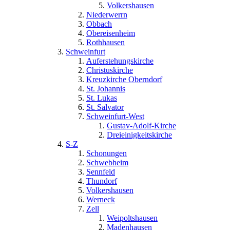
Volkershausen
Niederwerrn
Obbach
Obereisenheim
Rothhausen
Schweinfurt
Auferstehungskirche
Christuskirche
Kreuzkirche Oberndorf
St. Johannis
St. Lukas
St. Salvator
Schweinfurt-West
Gustav-Adolf-Kirche
Dreieinigkeitskirche
S-Z
Schonungen
Schwebheim
Sennfeld
Thundorf
Volkershausen
Werneck
Zell
Weipoltshausen
Madenhausen