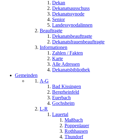
Dekan
Dekanatsausschuss
Dekanatssynode
Senior
Landessynodalinnen
Beauftragte
Dekanatsbeauftragte
Dekanatsfrauenbeauftragte
Informationen
Zahlen / Fakten
Karte
Alle Adressen
Dekanatsbibliothek
Gemeinden
A-G
Bad Kissingen
Bergrheinfeld
Euerbach
Gochsheim
L-R
Lauertal
Maßbach
Poppenlauer
Rothhausen
Thundorf