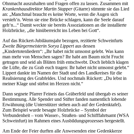
Ohnmacht auszuhalten und Fragen offen zu lassen. Zusammen mit
Krankenhausdirektor Martin Stapper
(Gitarre) stimmte sie das Lied
an: „Manchmal braucht es keine Worte, wenn die Augen sich
versteh‘n. Wenn sie eine Brücke schlagen, kann die Seele darauf
geh‘n...“ Damit weckte sie bereits Assoziationen an die installierte
Holzbrücke, „die hinüberreicht ins Leben bei Gott“.
Auf das Rückert-Jubiläumsjahr bezogen, rezitierte Schweinfurts
Zweite Bürgermeisterin Sorya Lippert
aus dessen
„Kindertotenliedern“: „Ihr habet nicht umsonst gelebt. Was kann
man mehr von Menschen sagen? Ihr habt am Baum nicht Frucht
getragen und seid als Blüten früh entschwebt. Doch lieblich klagen
die Lüfte, die zu Grab euch tragen: Ihr habet nicht umsonst gelebt.“
Lippert dankte im Namen der Stadt und des Landkreises für die
Realisierung des Grabfeldes. Und nochmals Rückert: „Du lebst in
meiner Klage und stirbst im Herzen nicht.“
Dann segnete Pfarrer Feineis das Gräberfeld und übergab es seiner
Bestimmung. Alle Spender und Stifter fanden namentlich lobende
Erwähnung (die Unterstützer stehen auch auf der Gedenktafel).
Zum Beispiel wurde besagte Holzbrücke – Symbol der
Verbundenheit – vom Wasser-, Straßen- und Schifffahrtsamt (WSA
Schweinfurt) im Rahmen eines Ausbildungsprozesses hergestellt.
Am Ende der Feier durften alle Anwesenden eine Gedenkkerze