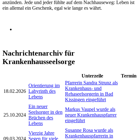
anzünden. Jede und jeder fühlte auf dem Nachhauseweg: Leben ist
ein allemal ein Geschenk, egal wie lange es währt.
Nachrichtenarchiv für
Krankenhausseelsorge
Unterzeile
Termin
Pfarrerin Sandra Strunz als
Orientierung im
Krankenhaus- und
18.02.2026
Labyrinth des
Rehaseelsorgerin in Bad
Lebens
Kissingen eingeführt
Ein neuer
Markus Vaupel wurde als
Seelsorger in den
25.10.2024
neuer Krankenhauspfarrer
Brüchen des
eingeführt
Lebens
Susanne Rosa wurde als
Vierzig Jahre
Krankenhauspfarrerin in
09.03.2024
Segen für viele