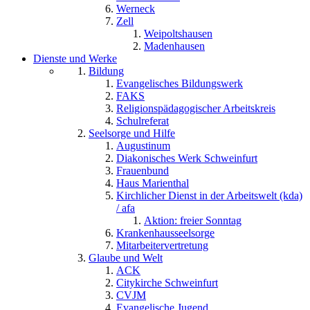
Werneck
Zell
Weipoltshausen
Madenhausen
Dienste und Werke
Bildung
Evangelisches Bildungswerk
FAKS
Religionspädagogischer Arbeitskreis
Schulreferat
Seelsorge und Hilfe
Augustinum
Diakonisches Werk Schweinfurt
Frauenbund
Haus Marienthal
Kirchlicher Dienst in der Arbeitswelt (kda)
/ afa
Aktion: freier Sonntag
Krankenhausseelsorge
Mitarbeitervertretung
Glaube und Welt
ACK
Citykirche Schweinfurt
CVJM
Evangelische Jugend