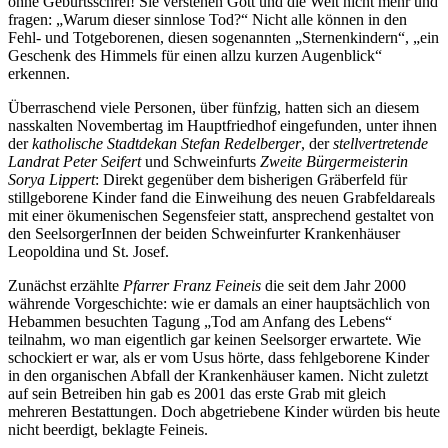
ohne Geburtsschrei! Sie verstehen Gott und die Welt nicht mehr und
fragen: „Warum dieser sinnlose Tod?“ Nicht alle können in den
Fehl- und Totgeborenen, diesen sogenannten „Sternenkindern“, „ein
Geschenk des Himmels für einen allzu kurzen Augenblick“
erkennen.
Überraschend viele Personen, über fünfzig, hatten sich an diesem
nasskalten Novembertag im Hauptfriedhof eingefunden, unter ihnen
der
katholische Stadtdekan Stefan Redelberger
, der
stellvertretende
Landrat Peter Seifert
und Schweinfurts
Zweite Bürgermeisterin
Sorya Lippert
: Direkt gegenüber dem bisherigen Gräberfeld für
stillgeborene Kinder fand die Einweihung des neuen Grabfeldareals
mit einer ökumenischen Segensfeier statt, ansprechend gestaltet von
den SeelsorgerInnen der beiden Schweinfurter Krankenhäuser
Leopoldina und St. Josef.
Zunächst erzählte
Pfarrer Franz Feineis
die seit dem Jahr 2000
währende Vorgeschichte: wie er damals an einer hauptsächlich von
Hebammen besuchten Tagung „Tod am Anfang des Lebens“
teilnahm, wo man eigentlich gar keinen Seelsorger erwartete. Wie
schockiert er war, als er vom Usus hörte, dass fehlgeborene Kinder
in den organischen Abfall der Krankenhäuser kamen. Nicht zuletzt
auf sein Betreiben hin gab es 2001 das erste Grab mit gleich
mehreren Bestattungen. Doch abgetriebene Kinder würden bis heute
nicht beerdigt, beklagte Feineis.