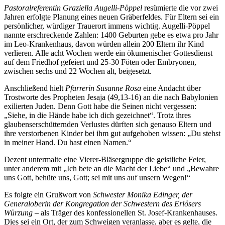
Pastoralreferentin Graziella Augelli-Pöppel
resümierte die vor zwei
Jahren erfolgte Planung eines neuen Gräberfeldes. Für Eltern sei ein
persönlicher, würdiger Trauerort immens wichtig. Augelli-Pöppel
nannte erschreckende Zahlen: 1400 Geburten gebe es etwa pro Jahr
im Leo-Krankenhaus, davon würden allein 200 Eltern ihr Kind
verlieren. Alle acht Wochen werde ein ökumenischer Gottesdienst
auf dem Friedhof gefeiert und 25-30 Föten oder Embryonen,
zwischen sechs und 22 Wochen alt, beigesetzt.
Anschließend hielt
Pfarrerin Susanne Rosa
eine Andacht über
Trostworte des Propheten Jesaja (49,13-16) an die nach Babylonien
exilierten Juden. Denn Gott habe die Seinen nicht vergessen:
„Siehe, in die Hände habe ich dich gezeichnet“. Trotz ihres
glaubenserschütternden Verlustes dürften sich genauso Eltern und
ihre verstorbenen Kinder bei ihm gut aufgehoben wissen: „Du stehst
in meiner Hand. Du hast einen Namen.“
Dezent untermalte eine Vierer-Bläsergruppe die geistliche Feier,
unter anderem mit „Ich bete an die Macht der Liebe“ und „Bewahre
uns Gott, behüte uns, Gott; sei mit uns auf unsern Wegen!“
Es folgte ein Grußwort von
Schwester Monika Edinger, d
er
Generaloberin der Kongregation der Schwestern des Erlösers
Würzung
– als Träger des konfessionellen St. Josef-Krankenhauses.
Dies sei ein Ort, der zum Schweigen veranlasse, aber es gelte, die