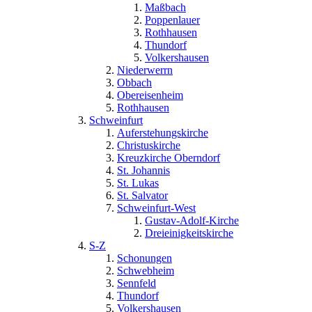
Maßbach
Poppenlauer
Rothhausen
Thundorf
Volkershausen
Niederwerrn
Obbach
Obereisenheim
Rothhausen
Schweinfurt
Auferstehungskirche
Christuskirche
Kreuzkirche Oberndorf
St. Johannis
St. Lukas
St. Salvator
Schweinfurt-West
Gustav-Adolf-Kirche
Dreieinigkeitskirche
S-Z
Schonungen
Schwebheim
Sennfeld
Thundorf
Volkershausen