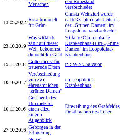
den Ruhestand
Menschen
verabschiedet
Christa Weinzierl wurde
Rosa trommelt
nach 33 Jahren als Leiterin
13.05.2022
für Grün
der „Grünen Damen“ im
Leopoldina verabschiedet.
Was wirklich
30 Jahre Ökumenische
zählt auf dieser
Krankenhaus-Hilfe „Grüne
23.10.2019
Welt, bekommst
Damen“ im Leopoldina-
du nicht für Geld
Krankenhaus
Gottesdienst für
15.11.2018
in SW-St. Salvator
trauernde Eltern
Verabschiedung
von zwei
im Leopoldina
10.10.2017
ehrenamtlichen
Krankenhaus
„grünen Damen“
Geschenk des
Himmels für
Einweihung des Grabfeldes
10.11.2016
einen allzu
für stillgeborenes Leben
kurzen
Augenblick
Geborgen in der
27.10.2016
Erinnerung
Neuer