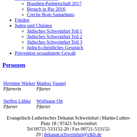
Brasilien-Partnerschaft 2017
Besuch in Rio 2016
Creche Bom Samaritano
Frieden
Juden und Christen
Jüdisches Schweinfurt Teil 1
Jüdisches Schweinfurt Teil 2
Jüdisches Schweinfurt Teil 3
jüdisch-christliches Gespräch
Prävention sexualisierte Gewalt
Personen
Hermine Wieker
Markus Vaupel
Pfarrerin
Pfarrer
Steffen Lübke
Wolfgang Ott
Pfarrer
Pfarrer
Evangelisch-Lutherisches Dekanat Schweinfurt | Martin-Luther-
Platz 18 | 97421 Schweinfurt
Tel 09721-533152-20 | Fax 09721-533152-
29 |
dekanat.schweinfurt@elkb.de