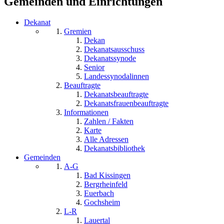
Gemeinden und Einrichtungen
Dekanat
Gremien
Dekan
Dekanatsausschuss
Dekanatssynode
Senior
Landessynodalinnen
Beauftragte
Dekanatsbeauftragte
Dekanatsfrauenbeauftragte
Informationen
Zahlen / Fakten
Karte
Alle Adressen
Dekanatsbibliothek
Gemeinden
A-G
Bad Kissingen
Bergrheinfeld
Euerbach
Gochsheim
L-R
Lauertal