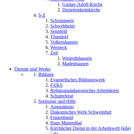
Gustav-Adolf-Kirche
Dreieinigkeitskirche
S-Z
Schonungen
Schwebheim
Sennfeld
Thundorf
Volkershausen
Werneck
Zell
Weipoltshausen
Madenhausen
Dienste und Werke
Bildung
Evangelisches Bildungswerk
FAKS
Religionspädagogischer Arbeitskreis
Schulreferat
Seelsorge und Hilfe
Augustinum
Diakonisches Werk Schweinfurt
Frauenbund
Haus Marienthal
Kirchlicher Dienst in der Arbeitswelt (kda)
/ afa