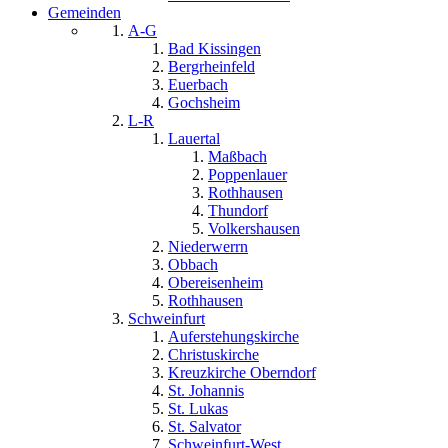
Gemeinden
A-G
Bad Kissingen
Bergrheinfeld
Euerbach
Gochsheim
L-R
Lauertal
Maßbach
Poppenlauer
Rothhausen
Thundorf
Volkershausen
Niederwerrn
Obbach
Obereisenheim
Rothhausen
Schweinfurt
Auferstehungskirche
Christuskirche
Kreuzkirche Oberndorf
St. Johannis
St. Lukas
St. Salvator
Schweinfurt-West