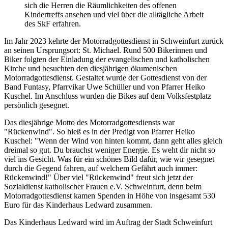
sich die Herren die Räumlichkeiten des offenen
Kindertreffs ansehen und viel über die alltägliche Arbeit
des SkF erfahren.
Im Jahr 2023 kehrte der Motorradgottesdienst in Schweinfurt zurück
an seinen Ursprungsort: St. Michael. Rund 500 Bikerinnen und
Biker folgten der Einladung der evangelischen und katholischen
Kirche und besuchten den diesjährigen ökumenischen
Motorradgottesdienst. Gestaltet wurde der Gottesdienst von der
Band Funtasy, Pfarrvikar Uwe Schüller und von Pfarrer Heiko
Kuschel. Im Anschluss wurden die Bikes auf dem Volksfestplatz
persönlich gesegnet.
Das diesjährige Motto des Motorradgottesdiensts war
"Rückenwind". So hieß es in der Predigt von Pfarrer Heiko
Kuschel: "Wenn der Wind von hinten kommt, dann geht alles gleich
dreimal so gut. Du brauchst weniger Energie. Es weht dir nicht so
viel ins Gesicht. Was für ein schönes Bild dafür, wie wir gesegnet
durch die Gegend fahren, auf welchem Gefährt auch immer:
Rückenwind!" Über viel "Rückenwind" freut sich jetzt der
Sozialdienst katholischer Frauen e.V. Schweinfurt, denn beim
Motorradgottesdienst kamen Spenden in Höhe von insgesamt 530
Euro für das Kinderhaus Ledward zusammen.
Das Kinderhaus Ledward wird im Auftrag der Stadt Schweinfurt