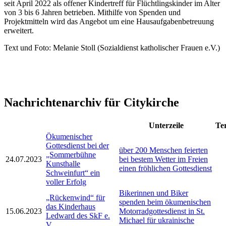
seit April 2022 als offener Kindertreff für Flüchtlingskinder im Alter
von 3 bis 6 Jahren betrieben. Mithilfe von Spenden und
Projektmitteln wird das Angebot um eine Hausaufgabenbetreuung
erweitert.
Text und Foto: Melanie Stoll (Sozialdienst katholischer Frauen e.V.)
Nachrichtenarchiv für Citykirche
Unterzeile
Te
Ökumenischer
Gottesdienst bei der
über 200 Menschen feierten
„Sommerbühne
24.07.2023
bei bestem Wetter im Freien
Kunsthalle
einen fröhlichen Gottesdienst
Schweinfurt“ ein
voller Erfolg
Bikerinnen und Biker
„Rückenwind“ für
spenden beim ökumenischen
das Kinderhaus
15.06.2023
Motorradgottesdienst in St.
Ledward des SkF e.
Michael für ukrainische
V.