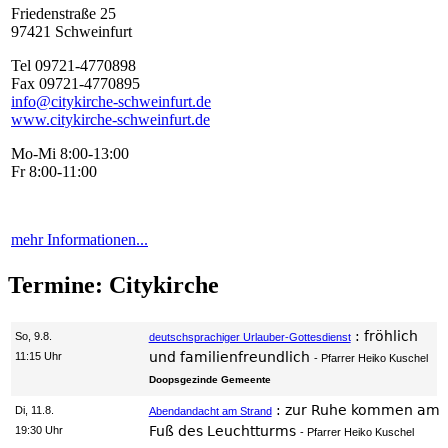
Friedenstraße 25
97421 Schweinfurt
Tel 09721-4770898
Fax 09721-4770895
info@citykirche-schweinfurt.de
www.citykirche-schweinfurt.de
Mo-Mi 8:00-13:00
Fr 8:00-11:00
mehr Informationen...
Termine: Citykirche
:
fröhlich
So, 9.8.
deutschsprachiger Urlauber-Gottesdienst
und familienfreundlich
11:15 Uhr
Pfarrer Heiko Kuschel
Doopsgezinde Gemeente
:
zur Ruhe kommen am
Di, 11.8.
Abendandacht am Strand
Fuß des Leuchtturms
19:30 Uhr
Pfarrer Heiko Kuschel