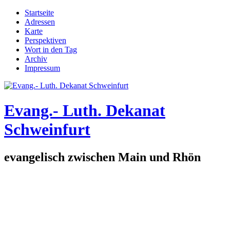
Direkt zum Inhalt
Startseite
Adressen
Hauptmenü
Karte
Perspektiven
Wort in den Tag
Archiv
Impressum
Evang.- Luth. Dekanat
Schweinfurt
evangelisch zwischen Main und Rhön