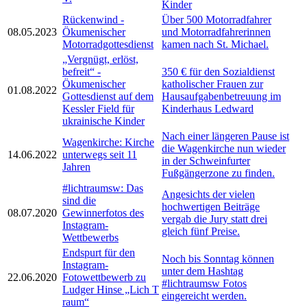
Kinder
Rückenwind -
Über 500 Motorradfahrer
08.05.2023
Ökumenischer
und Motorradfahrerinnen
Motorradgottesdienst
kamen nach St. Michael.
„Vergnügt, erlöst,
befreit“ -
350 € für den Sozialdienst
Ökumenischer
katholischer Frauen zur
01.08.2022
Gottesdienst auf dem
Hausaufgabenbetreuung im
Kessler Field für
Kinderhaus Ledward
ukrainische Kinder
Nach einer längeren Pause ist
Wagenkirche: Kirche
die Wagenkirche nun wieder
14.06.2022
unterwegs seit 11
in der Schweinfurter
Jahren
Fußgängerzone zu finden.
#lichtraumsw: Das
Angesichts der vielen
sind die
hochwertigen Beiträge
08.07.2020
Gewinnerfotos des
vergab die Jury statt drei
Instagram-
gleich fünf Preise.
Wettbewerbs
Endspurt für den
Noch bis Sonntag können
Instagram-
unter dem Hashtag
22.06.2020
Fotowettbewerb zu
#lichtraumsw Fotos
Ludger Hinse „Lich T
eingereicht werden.
raum“