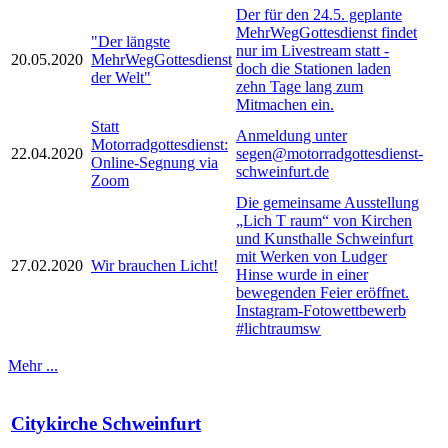
Der für den 24.5. geplante
MehrWegGottesdienst findet
"Der längste
nur im Livestream statt -
20.05.2020
MehrWegGottesdienst
doch die Stationen laden
der Welt"
zehn Tage lang zum
Mitmachen ein.
Statt
Anmeldung unter
Motorradgottesdienst:
22.04.2020
segen@motorradgottesdienst-
Online-Segnung via
schweinfurt.de
Zoom
Die gemeinsame Ausstellung
„Lich T raum“ von Kirchen
und Kunsthalle Schweinfurt
mit Werken von Ludger
27.02.2020
Wir brauchen Licht!
Hinse wurde in einer
bewegenden Feier eröffnet.
Instagram-Fotowettbewerb
#lichtraumsw
Mehr ...
Citykirche Schweinfurt