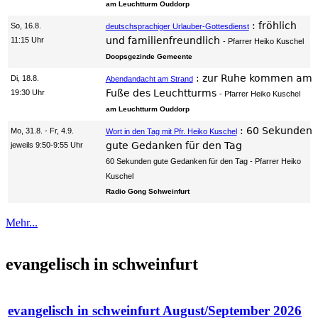
am Leuchtturm Ouddorp
:
fröhlich
So, 16.8.
deutschsprachiger Urlauber-Gottesdienst
und familienfreundlich
11:15 Uhr
Pfarrer Heiko Kuschel
Doopsgezinde Gemeente
:
zur Ruhe kommen am
Di, 18.8.
Abendandacht am Strand
Fuße des Leuchtturms
19:30 Uhr
Pfarrer Heiko Kuschel
am Leuchtturm Ouddorp
:
60 Sekunden
Mo, 31.8. - Fr, 4.9.
Wort in den Tag mit Pfr. Heiko Kuschel
gute Gedanken für den Tag
jeweils 9:50-9:55 Uhr
60 Sekunden gute Gedanken für den Tag
Pfarrer Heiko
Kuschel
Radio Gong Schweinfurt
Mehr...
evangelisch in schweinfurt
evangelisch in schweinfurt August/September 2026