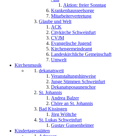
Aktion: freier Sonntag
Krankenhausseelsorge
Mitarbeitervertretung
Glaube und Welt
ACK
Citykirche Schweinfurt
CVJM
Evangelische Jugend
Kirchengemeindeamt
Landeskirchliche Gemeinschaft
Umwelt
Kirchenmusik
dekanatsweit
Veranstaltungshinweise
Junge Stimmen Schweinfurt
Dekanatsposaunenchor
St. Johannis
Andrea Balzer
Chöre an St. Johannis
Bad Kissingen
Jörg Wöltche
St. Lukas Schweinfurt
Gustav Gunsenheimer
Kindertagesstätten