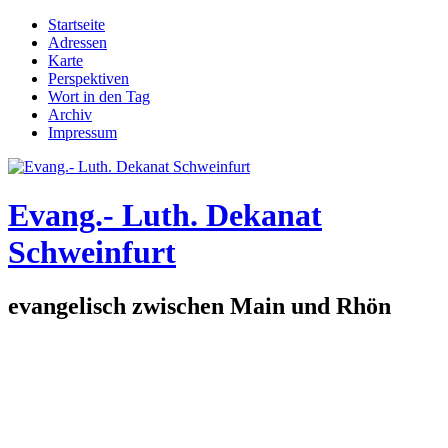
Direkt zum Inhalt
Startseite
Adressen
Hauptmenü
Karte
Perspektiven
Wort in den Tag
Archiv
Impressum
Evang.- Luth. Dekanat
Schweinfurt
evangelisch zwischen Main und Rhön