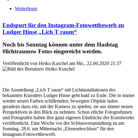
Weiterlesen
über #lichtraumsw: Das sind die Gewinnerfotos des
Instagram-Wettbewerbs
Endspurt für den Instagram-Fotowettbewerb zu
Ludger Hinse „Lich T raum“
Noch bis Sonntag können unter dem Hashtag
#lichtraumsw Fotos eingereicht werden.
Veröffentlicht von
Heiko Kuschel
am
Mo., 22.06.2020 21:37
Die Ausstellung „Lich T raum“ mit Lichtinstallationen des
bekannten Künstlers Ludger Hinse geht bald zu Ende. Die in immer
wieder neuen Farben schillernden, bewegten Objekte laden
geradezu dazu ein, mit der Kamera zu spielen, sie aus immer neuen
Perspektiven in den Blick zu nehmen. Schon etliche Fotografinnen
und Fotografen haben ihre ganz eigenen Eindrücke der Kunstwerke
veröffentlicht. Eine Woche vor der Schlussveranstaltung ist am
Sonntag, 28.6. um Mitternacht „Einsendeschluss“ für den
Instagram-Fotowettbewerb.