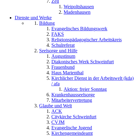
Zell
Weipoltshausen
Madenhausen
Dienste und Werke
Bildung
Evangelisches Bildungswerk
FAKS
Religionspädagogischer Arbeitskreis
Schulreferat
Seelsorge und Hilfe
Augustinum
Diakonisches Werk Schweinfurt
Frauenbund
Haus Marienthal
Kirchlicher Dienst in der Arbeitswelt (kda)
/ afa
Aktion: freier Sonntag
Krankenhausseelsorge
Mitarbeitervertretung
Glaube und Welt
ACK
Citykirche Schweinfurt
CVJM
Evangelische Jugend
Kirchengemeindeamt