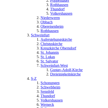
Poppenlauer
Rothhausen
Thundorf
Volkershausen
Niederwerrn
Obbach
Obereisenheim
Rothhausen
Schweinfurt
Auferstehungskirche
Christuskirche
Kreuzkirche Oberndorf
St. Johannis
St. Lukas
St. Salvator
Schweinfurt-West
Gustav-Adolf-Kirche
Dreieinigkeitskirche
S-Z
Schonungen
Schwebheim
Sennfeld
Thundorf
Volkershausen
Werneck