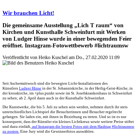
via Zoom
Wir brauchen Licht!
Die gemeinsame Ausstellung „Lich T raum“ von
Kirchen und Kunsthalle Schweinfurt mit Werken
von Ludger Hinse wurde in einer bewegenden Feier
eröffnet. Instagram-Fotowettbewerb #lichtraumsw
Veröffentlicht von
Heiko Kuschel
am
Do., 27.02.2020 11:09
Seit Aschermittwoch sind die bewegten Licht-Installationen des
Künstlers
Ludger Hinse
in der St. Johanniskirche, in der Heilig-Geist-Kirche, in
der krosskirche, im +plus.punkt sowie im St. Josefskrankenhaus in Schweinfurt
zu sehen; ab 2. April dann auch in der Kunsthalle Schweinfurt.
Die Kunstwerke, die bis 5. Juli zu sehen sein werden, nehmen durch ihr stets
unterschiedliches Lichtspiel die Besucherinnen und Besucher regelrecht
gefangen. Sie laden ein, mit ihnen in Beziehung zu treten. Und so ist es nur
konsequent, dass der Künstler ein kleines Lichtkreuz sowie weitere Preise stiftet
und dazu einlädt,
auf Instagram die besten Fotos mit dem Hashtag #lichtraumsw
zu posten.
Eine Jury wird die Gewinnerfotos auswählen.