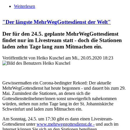
Weiterlesen
über Endspurt für den Instagram-Fotowettbewerb
zu Ludger Hinse „Lich T raum“
"Der längste MehrWegGottesdienst der Welt"
Der für den 24.5. geplante MehrWegGottesdienst
findet nur im Livestream statt - doch die Stationen
laden zehn Tage lang zum Mitmachen ein.
Veröffentlicht von
Heiko Kuschel
am
Mi., 20.05.2020 18:23
Gewissermaßen ein Corona-bedingter Rekord: Der aktuelle
MehrWegGottesdienst hat heute begonnen - und dauert bis zum 29.
Mai. Zumindest die Stationen, an denen sich die
Gottesdienstteilnehmer/innen sonst unweigerlich nahekommen
würden, stehen nun zehn Tage lang in der St. Johanniskirche
Schweinfurt und laden zum Mitmachen ein.
Am Sonntag, 24.5. um 17:30 gibt es dann einen Livestream-
Gottesdienst unter
www.mehrweggottesdienst.de -
und auch im
Internet können Sie sich an den Stationen beteiligen.