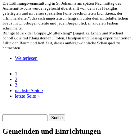
Die Eröffnungsveranstaltung in St. Johannis am späten Nachmittag des
Aschermittwochs wurde regelrecht überstrahlt von dem aus Plexiglas
gefertigten und mit einer speziellen Folie beschichteten Lichtkreuz, der
„Himmelsleiter“, das sich majestätisch langsam unter dem mittelalterlichen
Kreuz im Chorbogen drehte und jeden Augenblick in anderen Farben
schimmerte.
Ruhige Musik der Gruppe „Mutterklang“ (Angelika Eirich und Michael
Scholl), die mit Klangsteinen, Flöten, Handpan und Gesang experimentierten,
füllte den Raum und ließ Zeit, dieses außergewöhnliche Schauspiel zu
betrachten.
Weiterlesen
über Wir brauchen Licht!
1
Seiten
2
3
nächste Seite ›
letzte Seite »
Suche
Suchformular
Gemeinden und Einrichtungen