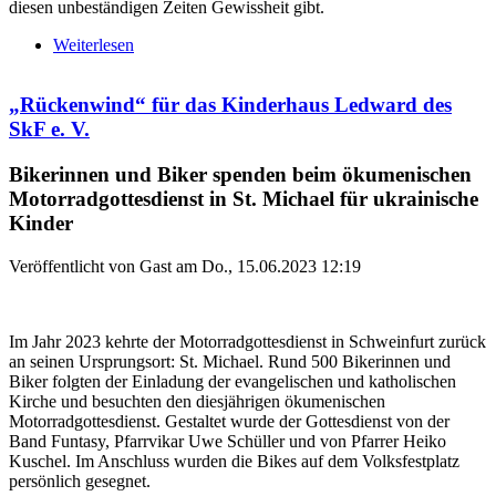
diesen unbeständigen Zeiten Gewissheit gibt.
Weiterlesen
über Ökumenischer Gottesdienst bei der
„Sommerbühne Kunsthalle Schweinfurt“ ein voller
Erfolg
„Rückenwind“ für das Kinderhaus Ledward des
SkF e. V.
Bikerinnen und Biker spenden beim ökumenischen
Motorradgottesdienst in St. Michael für ukrainische
Kinder
Veröffentlicht von
Gast
am
Do., 15.06.2023 12:19
Im Jahr 2023 kehrte der Motorradgottesdienst in Schweinfurt zurück
an seinen Ursprungsort: St. Michael. Rund 500 Bikerinnen und
Biker folgten der Einladung der evangelischen und katholischen
Kirche und besuchten den diesjährigen ökumenischen
Motorradgottesdienst. Gestaltet wurde der Gottesdienst von der
Band Funtasy, Pfarrvikar Uwe Schüller und von Pfarrer Heiko
Kuschel. Im Anschluss wurden die Bikes auf dem Volksfestplatz
persönlich gesegnet.