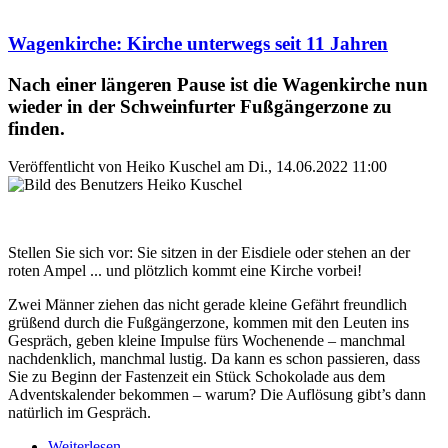
Gottesdienst auf dem Kessler Field für ukrainische
Kinder
Wagenkirche: Kirche unterwegs seit 11 Jahren
Nach einer längeren Pause ist die Wagenkirche nun
wieder in der Schweinfurter Fußgängerzone zu
finden.
Veröffentlicht von
Heiko Kuschel
am
Di., 14.06.2022 11:00
Stellen Sie sich vor: Sie sitzen in der Eisdiele oder stehen an der
roten Ampel ... und plötzlich kommt eine Kirche vorbei!
Zwei Männer ziehen das nicht gerade kleine Gefährt freundlich
grüßend durch die Fußgängerzone, kommen mit den Leuten ins
Gespräch, geben kleine Impulse fürs Wochenende – manchmal
nachdenklich, manchmal lustig. Da kann es schon passieren, dass
Sie zu Beginn der Fastenzeit ein Stück Schokolade aus dem
Adventskalender bekommen – warum? Die Auflösung gibt’s dann
natürlich im Gespräch.
Weiterlesen
über Wagenkirche: Kirche unterwegs seit 11 Jahren