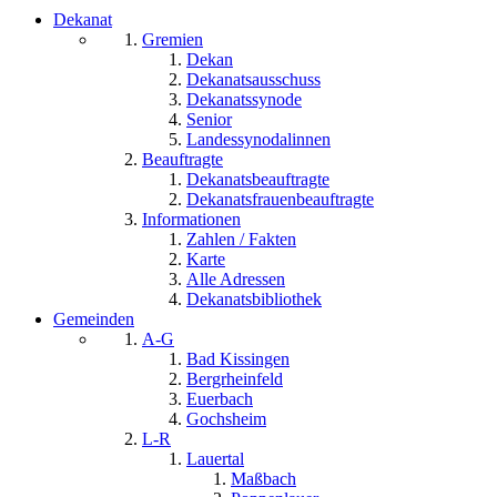
Dekanat
Gremien
Dekan
Dekanatsausschuss
Dekanatssynode
Senior
Landessynodalinnen
Beauftragte
Dekanatsbeauftragte
Dekanatsfrauenbeauftragte
Informationen
Zahlen / Fakten
Karte
Alle Adressen
Dekanatsbibliothek
Gemeinden
A-G
Bad Kissingen
Bergrheinfeld
Euerbach
Gochsheim
L-R
Lauertal
Maßbach