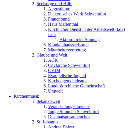
Seelsorge und Hilfe
Augustinum
Diakonisches Werk Schweinfurt
Frauenbund
Haus Marienthal
Kirchlicher Dienst in der Arbeitswelt (kda)
/ afa
Aktion: freier Sonntag
Krankenhausseelsorge
Mitarbeitervertretung
Glaube und Welt
ACK
Citykirche Schweinfurt
CVJM
Evangelische Jugend
Kirchengemeindeamt
Landeskirchliche Gemeinschaft
Umwelt
Kirchenmusik
dekanatsweit
Veranstaltungshinweise
Junge Stimmen Schweinfurt
Dekanatsposaunenchor
St. Johannis
Andrea Balzer