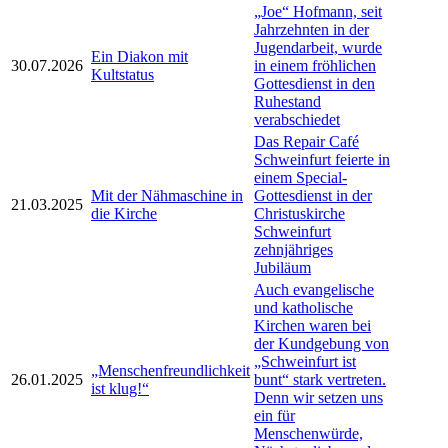
„Joe“ Hofmann, seit
Jahrzehnten in der
Jugendarbeit, wurde
Ein Diakon mit
30.07.2026
in einem fröhlichen
Kultstatus
Gottesdienst in den
Ruhestand
verabschiedet
Das Repair Café
Schweinfurt feierte in
einem Special-
Mit der Nähmaschine in
Gottesdienst in der
21.03.2025
die Kirche
Christuskirche
Schweinfurt
zehnjähriges
Jubiläum
Auch evangelische
und katholische
Kirchen waren bei
der Kundgebung von
„Schweinfurt ist
„Menschenfreundlichkeit
26.01.2025
bunt“ stark vertreten.
ist klug!“
Denn wir setzen uns
ein für
Menschenwürde,