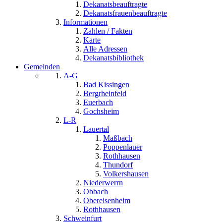
Dekanatsbeauftragte
Dekanatsfrauenbeauftragte
Informationen
Zahlen / Fakten
Karte
Alle Adressen
Dekanatsbibliothek
Gemeinden
A-G
Bad Kissingen
Bergrheinfeld
Euerbach
Gochsheim
L-R
Lauertal
Maßbach
Poppenlauer
Rothhausen
Thundorf
Volkershausen
Niederwerrn
Obbach
Obereisenheim
Rothhausen
Schweinfurt