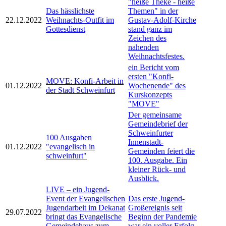
"heiße Theke - heiße
Das hässlichste
Themen" in der
22.12.2022
Weihnachts-Outfit im
Gustav-Adolf-Kirche
Gottesdienst
stand ganz im
Zeichen des
nahenden
Weihnachtsfestes.
ein Bericht vom
ersten "Konfi-
MOVE: Konfi-Arbeit in
01.12.2022
Wochenende" des
der Stadt Schweinfurt
Kurskonzepts
"MOVE"
Der gemeinsame
Gemeindebrief der
Schweinfurter
100 Ausgaben
Innenstadt-
01.12.2022
"evangelisch in
Gemeinden feiert die
schweinfurt"
100. Ausgabe. Ein
kleiner Rück- und
Ausblick.
LIVE – ein Jugend-
Event der Evangelischen
Das erste Jugend-
Jugendarbeit im Dekanat
Großereignis seit
29.07.2022
bringt das Evangelische
Beginn der Pandemie
Gemeindehaus zum
war ein voller Erfolg.