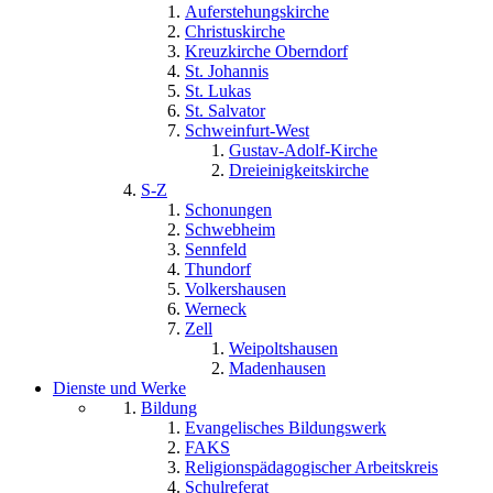
Auferstehungskirche
Christuskirche
Kreuzkirche Oberndorf
St. Johannis
St. Lukas
St. Salvator
Schweinfurt-West
Gustav-Adolf-Kirche
Dreieinigkeitskirche
S-Z
Schonungen
Schwebheim
Sennfeld
Thundorf
Volkershausen
Werneck
Zell
Weipoltshausen
Madenhausen
Dienste und Werke
Bildung
Evangelisches Bildungswerk
FAKS
Religionspädagogischer Arbeitskreis
Schulreferat