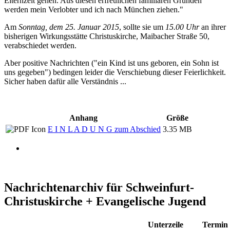
Elternzeit gehen. Aus diesen erfreulichen familiären Gründen
werden mein Verlobter und ich nach München ziehen."
Am
Sonntag, dem 25. Januar 2015
, sollte sie um
15.00 Uhr
an ihrer
bisherigen Wirkungsstätte Christuskirche, Maibacher Straße 50,
verabschiedet werden.
Aber positive Nachrichten ("ein Kind ist uns geboren, ein Sohn ist
uns gegeben") bedingen leider die Verschiebung dieser Feierlichkeit.
Sicher haben dafür alle Verständnis ...
Anhang
Größe
E I N L A D U N G zum Abschied
3.35 MB
Nachrichtenarchiv für Schweinfurt-
Christuskirche + Evangelische Jugend
Unterzeile
Termin