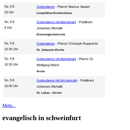
Sa, 8.8.
Gottesdienst
Pfarrer Markus Vaupel
18 Uhr
Leopoldina-Krankenhaus
So, 9.8.
Gottesdienst mit Abendmahl
Prädikant
9 Uhr
Johannes Michalik
Dreieinigkeitskirche
So, 9.8.
Gottesdienst
Pfarrer Christoph Rupprecht
10:30 Uhr
St. Johannis-Kirche
So, 9.8.
Gottesdienst mit Abendmahl
Pfarrer Dr.
10:30 Uhr
Wolfgang Weich
Arche
So, 9.8.
Gottesdienst mit Kirchencafe
Prädikant
10:30 Uhr
Johannes Michalik
St. Lukas - Kirche
Mehr...
evangelisch in schweinfurt