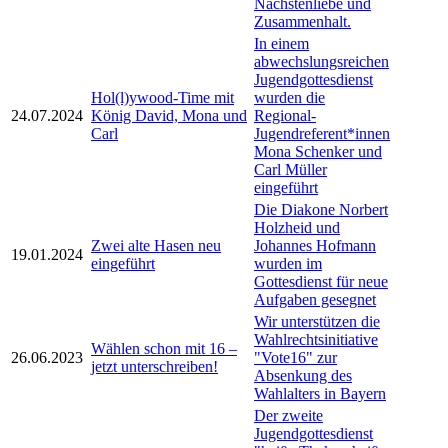
Nächstenliebe und
Zusammenhalt.
In einem
abwechslungsreichen
Jugendgottesdienst
Hol(l)ywood-Time mit
wurden die
24.07.2024
König David, Mona und
Regional-
Carl
Jugendreferent*innen
Mona Schenker und
Carl Müller
eingeführt
Die Diakone Norbert
Holzheid und
Zwei alte Hasen neu
Johannes Hofmann
19.01.2024
eingeführt
wurden im
Gottesdienst für neue
Aufgaben gesegnet
Wir unterstützen die
Wahlrechtsinitiative
Wählen schon mit 16 –
26.06.2023
"Vote16" zur
jetzt unterschreiben!
Absenkung des
Wahlalters in Bayern
Der zweite
Jugendgottesdienst