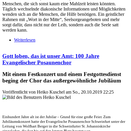
Menschen, die sich sonst kaum eine Mahlzeit leisten könnten.
Täglich wechselnde diakonische Informationen und Möglichkeiten
wenden sich an die Menschen, die Hilfe benötigen. Ein geistlicher
Rahmen mit „Wort in der Mitte“, Seelsorgeangeboten und mehr
sorgt dafür, dass nicht nur der Leib, sondern auch die Seele satt
werden kann.
Weiterlesen
über Miteinander für Leib und Seele: Vesperkirche
2020 in St. Johannis Schweinfurt vom 26.1. bis
9.2.2020
Gott loben, das ist unser Amt: 100 Jahre
Evangelischer Posaunenchor
Mit einem Festkonzert und einem Festgottesdienst
beging der Chor das außergewöhnliche Jubiläum
Veröffentlicht von
Heiko Kuschel
am
So., 20.10.2019 22:25
Einhundert Jahre alt ist der Jubilar – Grund für eine große Feier. Zum
Jubiläumskonzert hatte der Evangelische Posaunenchor Schweinfurt unter der
Leitung von Wolfhart Berger in die Schweinfurter St. Johanniskirche
eingeladen, die fast bis auf den letzten Platz besetzt war.