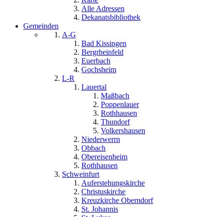
Alle Adressen
Dekanatsbibliothek
Gemeinden
A-G
Bad Kissingen
Bergrheinfeld
Euerbach
Gochsheim
L-R
Lauertal
Maßbach
Poppenlauer
Rothhausen
Thundorf
Volkershausen
Niederwerrn
Obbach
Obereisenheim
Rothhausen
Schweinfurt
Auferstehungskirche
Christuskirche
Kreuzkirche Oberndorf
St. Johannis