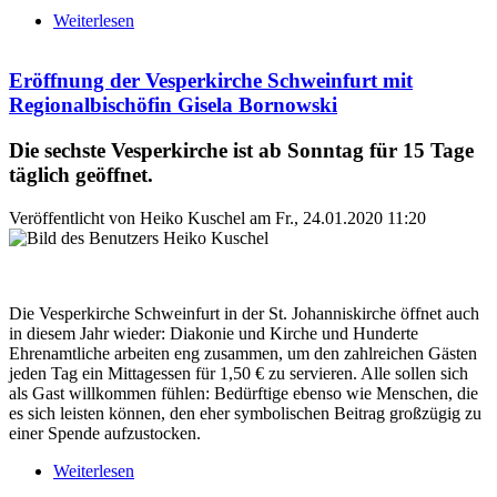
Weiterlesen
über Ein Zeichen für Gottes neue Welt
Eröffnung der Vesperkirche Schweinfurt mit
Regionalbischöfin Gisela Bornowski
Die sechste Vesperkirche ist ab Sonntag für 15 Tage
täglich geöffnet.
Veröffentlicht von
Heiko Kuschel
am
Fr., 24.01.2020 11:20
Die Vesperkirche Schweinfurt in der St. Johanniskirche öffnet auch
in diesem Jahr wieder: Diakonie und Kirche und Hunderte
Ehrenamtliche arbeiten eng zusammen, um den zahlreichen Gästen
jeden Tag ein Mittagessen für 1,50 € zu servieren. Alle sollen sich
als Gast willkommen fühlen: Bedürftige ebenso wie Menschen, die
es sich leisten können, den eher symbolischen Beitrag großzügig zu
einer Spende aufzustocken.
Weiterlesen
über Eröffnung der Vesperkirche Schweinfurt mit
Regionalbischöfin Gisela Bornowski