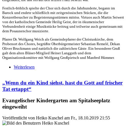
Festlich-fröhlich spielte der Chor sich durch die Jahrhunderte, begann im
Barock und endete schließlich mit zeitgenössischen Stücken, die die
Konzertbesucher zu Begeisterungsstürmen mitriss. Virtuos auch Martin Seiwert
von der katholischen Gemeinde Heilig Geist, der in ökumenischer
Verbundenheit einige Musikstücke beitrug und teilweise auch gemeinsam mit
dem Posaunenchor musizierte.
Pfarrer Dr. Wolfgang Weich als Gemeindepfarrer der Christuskirche, dem
Probenort des Chores, begrüßte Oberbürgermeister Sebastian Remelé, Dekan
Oliver Bruckmann und natürlich die zahlreichen Gäste. Ein besonderer Gruß
galt dem alten Bläser-Mitglied Heiner Langguth und dem
Organisationskomittee mit Wolfgang Großpietsch und Manfred Hümmer.
Weiterlesen
über Gott loben, das ist unser Amt: 100 Jahre
Evangelischer Posaunenchor
„Wenn du ein Kind siehst, hast du Gott auf frischer
Tat ertappt“
Evangelischer Kindergarten am Spitalseeplatz
eingeweiht
Veröffentlicht von
Heiko Kuschel
am
Fr., 18.10.2019 21:55