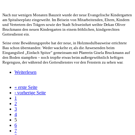
Nach nur wenigen Monaten Bauzeit wurde der neue Evangelische Kindergarten
am Spitalseeplatz eingeweiht. Im Beisein von Mitarbeitenden, Eltern, Kindern
und Vertretern des Trägers sowie der Stadt Schweinfurt weihte Dekan Oliver
Bruckmann den neuen Kindergarten in einem fröhlichen, kindgerechten
Gottesdienst ein.
Seine erste Bewährungsprobe hat der neue, in Holzmodulbauweise errichtete
Bau schon überstanden: Weder wackelte er, als die Anwesenden beim
Eingangslied „Einfach Spitze“ gemeinsam mit Pfarrerin Gisela Bruckmann auf
den Boden stampften – noch tropfte etwas beim außergewöhnlich heftigen
Regenguss, der während des Gottesdienstes vor den Fenstern zu sehen war.
Weiterlesen
über „Wenn du ein Kind siehst, hast du Gott auf
frischer Tat ertappt“
« erste Seite
Seiten
‹ vorherige Seite
1
2
3
4
5
6
7