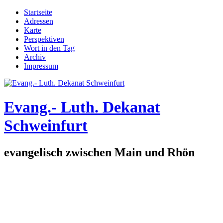
Direkt zum Inhalt
Startseite
Adressen
Hauptmenü
Karte
Perspektiven
Wort in den Tag
Archiv
Impressum
Evang.- Luth. Dekanat
Schweinfurt
evangelisch zwischen Main und Rhön