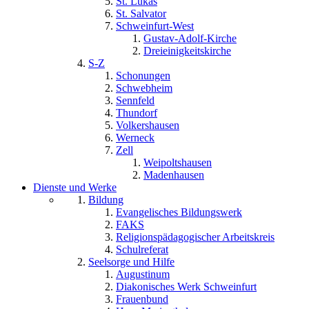
St. Lukas
St. Salvator
Schweinfurt-West
Gustav-Adolf-Kirche
Dreieinigkeitskirche
S-Z
Schonungen
Schwebheim
Sennfeld
Thundorf
Volkershausen
Werneck
Zell
Weipoltshausen
Madenhausen
Dienste und Werke
Bildung
Evangelisches Bildungswerk
FAKS
Religionspädagogischer Arbeitskreis
Schulreferat
Seelsorge und Hilfe
Augustinum
Diakonisches Werk Schweinfurt
Frauenbund