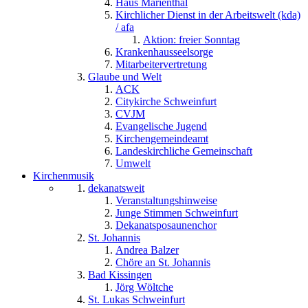
Haus Marienthal
Kirchlicher Dienst in der Arbeitswelt (kda)
/ afa
Aktion: freier Sonntag
Krankenhausseelsorge
Mitarbeitervertretung
Glaube und Welt
ACK
Citykirche Schweinfurt
CVJM
Evangelische Jugend
Kirchengemeindeamt
Landeskirchliche Gemeinschaft
Umwelt
Kirchenmusik
dekanatsweit
Veranstaltungshinweise
Junge Stimmen Schweinfurt
Dekanatsposaunenchor
St. Johannis
Andrea Balzer
Chöre an St. Johannis
Bad Kissingen
Jörg Wöltche
St. Lukas Schweinfurt