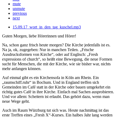
mute
unmute
previous
next
15.09.17_wort_in_den_tag_kuschel.mp3
Guten Morgen, liebe Hörerinnen und Hörer!
Na, schon ganz frisch heute morgen? Die Kirche jedenfalls ist es.
Na ja, ok, zugegeben: Nur in manchen Teilen. „Frische
Ausdrucksformen von Kirche“, oder auf Englisch: „Fresh
expressions of church“, so heißt eine Bewegung, die neue Formen
sucht für Menschen, die mit der Kirche, wie sie bisher war, nichts
mehr anfangen können.
Auf einmal gibt es ein Kirchensofa in Köln am Rhein. Ein
„raumschiff.ruhr“ in Bochum. Und in England treffen sich
Gemeinden im Café statt in der Kirche oder bauen umgekehrt ein
richtig gutes Café in ihre Kirche. Einfach mal Sachen ausprobieren.
Und vor allem: Scheitern ist erlaubt. Das gehört dazu, wenn man
neue Wege geht.
Auch im Raum Würzburg tut sich was. Heute nachmittag ist das
erste Treffen eines „Fresh X“-Kurses. Ein halbes Jahr lang werden