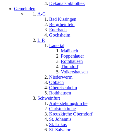
Dekanatsbibliothek
Gemeinden
A-G
Bad Kissingen
Bergrheinfeld
Euerbach
Gochsheim
L-R
Lauertal
Maßbach
Poppenlauer
Rothhausen
Thundorf
Volkershausen
Niederwerrn
Obbach
Obereisenheim
Rothhausen
Schweinfurt
Auferstehungskirche
Christuskirche
Kreuzkirche Oberndorf
St. Johannis
St. Lukas
St. Salvator