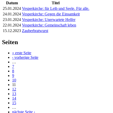
Datum
Titel
25.01.2024
Vesperkirche: für Leib und Seele. Für alle.
24.01.2024
Vesperkirche: Gegen die Einsamkeit
23.01.2024
Vesperkirche: Unerwartete Helfer
22.01.2024
Vesperkirche: Gemeinschaft leben
15.12.2023
Zauberbratwurst
Seiten
« erste Seite
‹ vorherige Seite
…
7
8
9
10
11
12
13
14
15
…
nächste Seite ›