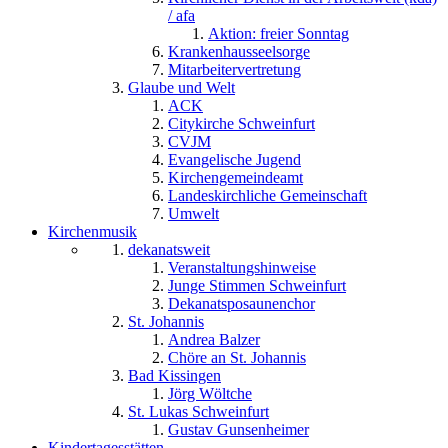
/ afa
Aktion: freier Sonntag
Krankenhausseelsorge
Mitarbeitervertretung
Glaube und Welt
ACK
Citykirche Schweinfurt
CVJM
Evangelische Jugend
Kirchengemeindeamt
Landeskirchliche Gemeinschaft
Umwelt
Kirchenmusik
dekanatsweit
Veranstaltungshinweise
Junge Stimmen Schweinfurt
Dekanatsposaunenchor
St. Johannis
Andrea Balzer
Chöre an St. Johannis
Bad Kissingen
Jörg Wöltche
St. Lukas Schweinfurt
Gustav Gunsenheimer
Kindertagesstätten