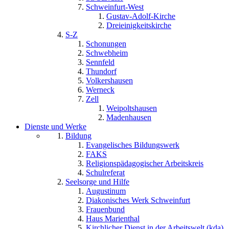
Schweinfurt-West
Gustav-Adolf-Kirche
Dreieinigkeitskirche
S-Z
Schonungen
Schwebheim
Sennfeld
Thundorf
Volkershausen
Werneck
Zell
Weipoltshausen
Madenhausen
Dienste und Werke
Bildung
Evangelisches Bildungswerk
FAKS
Religionspädagogischer Arbeitskreis
Schulreferat
Seelsorge und Hilfe
Augustinum
Diakonisches Werk Schweinfurt
Frauenbund
Haus Marienthal
Kirchlicher Dienst in der Arbeitswelt (kda)