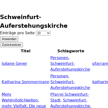
Schweinfurt-
Auferstehungskirche
Einträge pro Seite
Titel
Schlagworte
Personen
,
Juliane Geyer
Schweinfurt-
pfarram
Auferstehungskirche
Personen
,
Katharina Sommermann
Schweinfurt-
kathar
Auferstehungskirche
Mehr
Pfarrei Schweinfurt-
Wahlmöglichkeiten,
Stadt
,
Schweinfurt-
mehr Vielfalt: Die neue
Auferstehungskirche
,