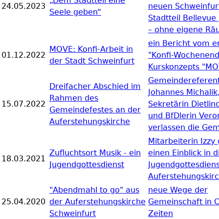
„Dem Stadtteil eine
24.05.2023
neuen Schweinfur
Seele geben“
Stadtteil Bellevue
– ohne eigene R
ein Bericht vom e
MOVE: Konfi-Arbeit in
01.12.2022
"Konfi-Wochenend
der Stadt Schweinfurt
Kurskonzepts "MO
Gemeindereferen
Dreifacher Abschied im
Johannes Michalik
Rahmen des
15.07.2022
Sekretärin Dietlin
Gemeindefestes an der
und BfDlerin Veron
Auferstehungskirche
verlassen die Ge
Mitarbeiterin Izzy
Zufluchtsort Musik - ein
einen Einblick in d
18.03.2021
Jugendgottesdienst
Jugendgottesdiens
Auferstehungskirc
"Abendmahl to go" aus
neue Wege der
25.04.2020
der Auferstehungskirche
Gemeinschaft in 
Schweinfurt
Zeiten