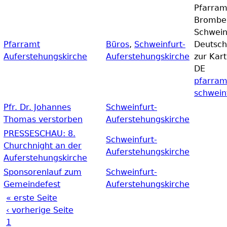
Pfarram
Bromber
Schwein
Pfarramt
Büros
,
Schweinfurt-
Deutsch
Auferstehungskirche
Auferstehungskirche
zur Kar
DE
pfarram
schwein
Pfr. Dr. Johannes
Schweinfurt-
Thomas verstorben
Auferstehungskirche
PRESSESCHAU: 8.
Schweinfurt-
Churchnight an der
Auferstehungskirche
Auferstehungskirche
Sponsorenlauf zum
Schweinfurt-
Gemeindefest
Auferstehungskirche
« erste Seite
Seiten
‹ vorherige Seite
1