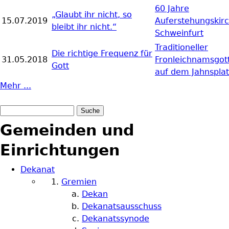
60 Jahre
„Glaubt ihr nicht, so
15.07.2019
Auferstehungskir
bleibt ihr nicht.“
Schweinfurt
Traditioneller
Die richtige Frequenz für
31.05.2018
Fronleichnamsgot
Gott
auf dem Jahnsplat
Mehr ...
Suche
Suchformular
Gemeinden und
Einrichtungen
Dekanat
Gremien
Dekan
Dekanatsausschuss
Dekanatssynode