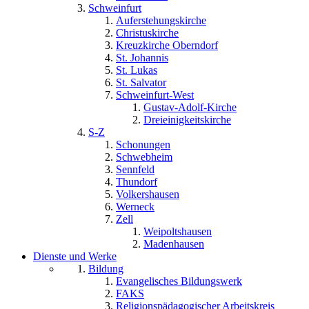
Schweinfurt
Auferstehungskirche
Christuskirche
Kreuzkirche Oberndorf
St. Johannis
St. Lukas
St. Salvator
Schweinfurt-West
Gustav-Adolf-Kirche
Dreieinigkeitskirche
S-Z
Schonungen
Schwebheim
Sennfeld
Thundorf
Volkershausen
Werneck
Zell
Weipoltshausen
Madenhausen
Dienste und Werke
Bildung
Evangelisches Bildungswerk
FAKS
Religionspädagogischer Arbeitskreis