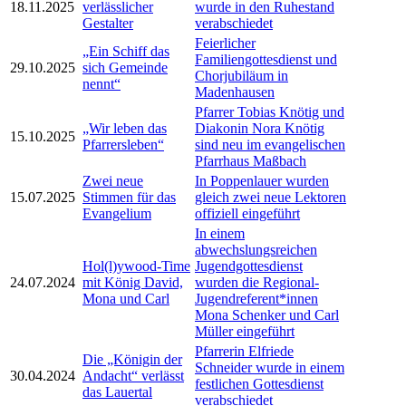
18.11.2025
verlässlicher
wurde in den Ruhestand
Gestalter
verabschiedet
Feierlicher
„Ein Schiff das
Familiengottesdienst und
29.10.2025
sich Gemeinde
Chorjubiläum in
nennt“
Madenhausen
Pfarrer Tobias Knötig und
„Wir leben das
Diakonin Nora Knötig
15.10.2025
Pfarrersleben“
sind neu im evangelischen
Pfarrhaus Maßbach
Zwei neue
In Poppenlauer wurden
15.07.2025
Stimmen für das
gleich zwei neue Lektoren
Evangelium
offiziell eingeführt
In einem
abwechslungsreichen
Hol(l)ywood-Time
Jugendgottesdienst
24.07.2024
mit König David,
wurden die Regional-
Mona und Carl
Jugendreferent*innen
Mona Schenker und Carl
Müller eingeführt
Pfarrerin Elfriede
Die „Königin der
Schneider wurde in einem
30.04.2024
Andacht“ verlässt
festlichen Gottesdienst
das Lauertal
verabschiedet