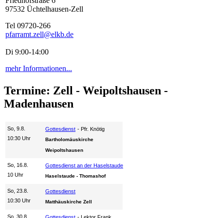
Friedhofstraße 6
97532 Üchtelhausen-Zell
Tel 09720-266
pfarramt.zell@elkb.de
Di 9:00-14:00
mehr Informationen...
Termine: Zell - Weipoltshausen -
Madenhausen
So, 9.8.
Gottesdienst
Pfr. Knötig
10:30 Uhr
Bartholomäuskirche
Weipoltshausen
So, 16.8.
Gottesdienst an der Haselstaude
10 Uhr
Haselstaude - Thomashof
So, 23.8.
Gottesdienst
10:30 Uhr
Matthäuskirche Zell
So, 30.8.
Gottesdienst
Lektor Frank