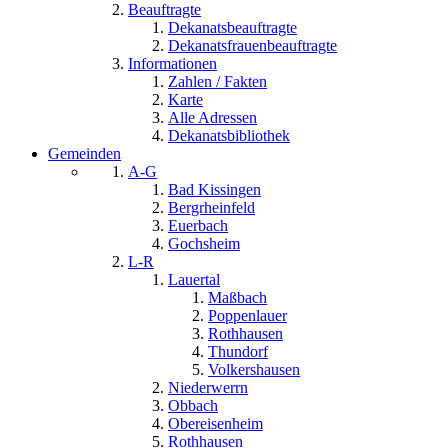
Beauftragte
Dekanatsbeauftragte
Dekanatsfrauenbeauftragte
Informationen
Zahlen / Fakten
Karte
Alle Adressen
Dekanatsbibliothek
Gemeinden
A-G
Bad Kissingen
Bergrheinfeld
Euerbach
Gochsheim
L-R
Lauertal
Maßbach
Poppenlauer
Rothhausen
Thundorf
Volkershausen
Niederwerrn
Obbach
Obereisenheim
Rothhausen