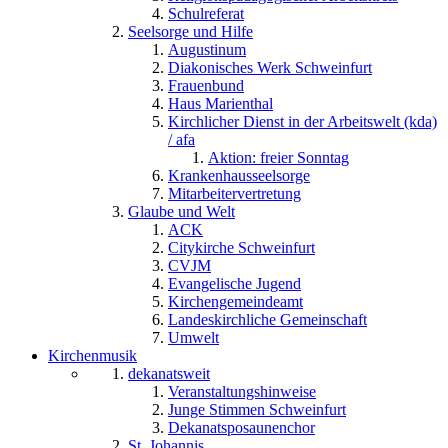
Schulreferat
Seelsorge und Hilfe
Augustinum
Diakonisches Werk Schweinfurt
Frauenbund
Haus Marienthal
Kirchlicher Dienst in der Arbeitswelt (kda)
/ afa
Aktion: freier Sonntag
Krankenhausseelsorge
Mitarbeitervertretung
Glaube und Welt
ACK
Citykirche Schweinfurt
CVJM
Evangelische Jugend
Kirchengemeindeamt
Landeskirchliche Gemeinschaft
Umwelt
Kirchenmusik
dekanatsweit
Veranstaltungshinweise
Junge Stimmen Schweinfurt
Dekanatsposaunenchor
St. Johannis