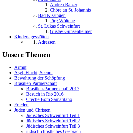
Andrea Balzer
Chöre an St. Johannis
Bad Kissingen
Jörg Wöltche
St. Lukas Schweinfurt
Gustav Gunsenheimer
Kindertagesstätten
Adressen
Unsere Themen
Armut
Asyl, Flucht, Seenot
Bewahrung der Schöpfung
Brasilien-Partnerschaft
Brasilien-Partnerschaft 2017
Besuch in Rio 2016
Creche Bom Samaritano
Frieden
Juden und Christen
Jüdisches Schweinfurt Teil 1
Jüdisches Schweinfurt Teil 2
Jüdisches Schweinfurt Teil 3
jüdisch-christliches Gespräch