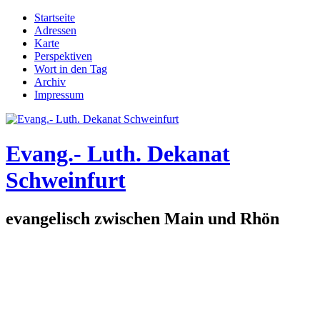
Direkt zum Inhalt
Startseite
Adressen
Hauptmenü
Karte
Perspektiven
Wort in den Tag
Archiv
Impressum
Evang.- Luth. Dekanat
Schweinfurt
evangelisch zwischen Main und Rhön