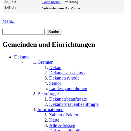
So, 16.8.
Gottesdienst
Pfr. Knötig
8:45 Uhr
Volkershausen, Ev. Kirche
Mehr...
Suche
Suchformular
Gemeinden und Einrichtungen
Dekanat
Gremien
Dekan
Dekanatsausschuss
Dekanatssynode
Senior
Landessynodalinnen
Beauftragte
Dekanatsbeauftragte
Dekanatsfrauenbeauftragte
Informationen
Zahlen / Fakten
Karte
Alle Adressen
Dekanatsbibliothek