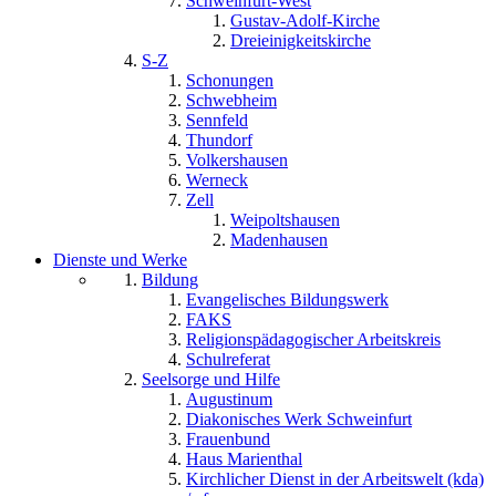
Schweinfurt-West
Gustav-Adolf-Kirche
Dreieinigkeitskirche
S-Z
Schonungen
Schwebheim
Sennfeld
Thundorf
Volkershausen
Werneck
Zell
Weipoltshausen
Madenhausen
Dienste und Werke
Bildung
Evangelisches Bildungswerk
FAKS
Religionspädagogischer Arbeitskreis
Schulreferat
Seelsorge und Hilfe
Augustinum
Diakonisches Werk Schweinfurt
Frauenbund
Haus Marienthal
Kirchlicher Dienst in der Arbeitswelt (kda)