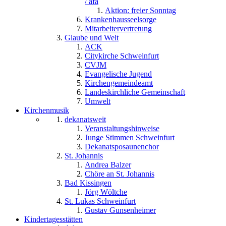
/ afa
Aktion: freier Sonntag
Krankenhausseelsorge
Mitarbeitervertretung
Glaube und Welt
ACK
Citykirche Schweinfurt
CVJM
Evangelische Jugend
Kirchengemeindeamt
Landeskirchliche Gemeinschaft
Umwelt
Kirchenmusik
dekanatsweit
Veranstaltungshinweise
Junge Stimmen Schweinfurt
Dekanatsposaunenchor
St. Johannis
Andrea Balzer
Chöre an St. Johannis
Bad Kissingen
Jörg Wöltche
St. Lukas Schweinfurt
Gustav Gunsenheimer
Kindertagesstätten