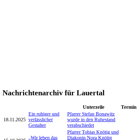
Nachrichtenarchiv für Lauertal
Unterzeile
Termin
Ein ruhiger und
Pfarrer Stefan Bonawitz
18.11.2025
verlässlicher
wurde in den Ruhestand
Gestalter
verabschiedet
Pfarrer Tobias Knötig und
„Wir leben das
Diakonin Nora Knötig