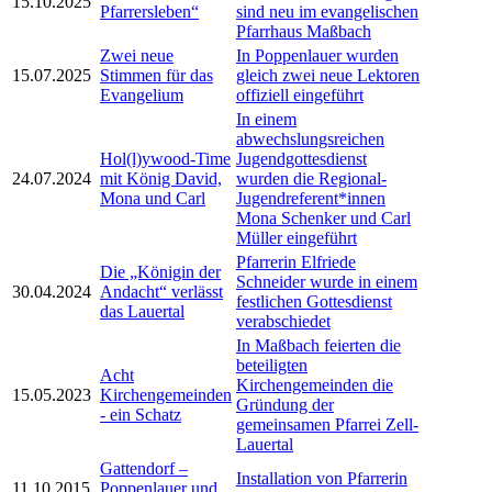
15.10.2025
Pfarrersleben“
sind neu im evangelischen
Pfarrhaus Maßbach
Zwei neue
In Poppenlauer wurden
15.07.2025
Stimmen für das
gleich zwei neue Lektoren
Evangelium
offiziell eingeführt
In einem
abwechslungsreichen
Hol(l)ywood-Time
Jugendgottesdienst
24.07.2024
mit König David,
wurden die Regional-
Mona und Carl
Jugendreferent*innen
Mona Schenker und Carl
Müller eingeführt
Pfarrerin Elfriede
Die „Königin der
Schneider wurde in einem
30.04.2024
Andacht“ verlässt
festlichen Gottesdienst
das Lauertal
verabschiedet
In Maßbach feierten die
beteiligten
Acht
Kirchengemeinden die
15.05.2023
Kirchengemeinden
Gründung der
- ein Schatz
gemeinsamen Pfarrei Zell-
Lauertal
Gattendorf –
Installation von Pfarrerin
11.10.2015
Poppenlauer und