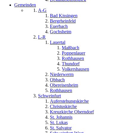
Gemeinden
A-G
Bad Kissingen
Bergrheinfeld
Euerbach
Gochsheim
L-R
Lauertal
Maßbach
Poppenlauer
Rothhausen
Thundorf
Volkershausen
Niederwerrn
Obbach
Obereisenheim
Rothhausen
Schweinfurt
Auferstehungskirche
Christuskirche
Kreuzkirche Oberndorf
St. Johannis
St. Lukas
St. Salvator