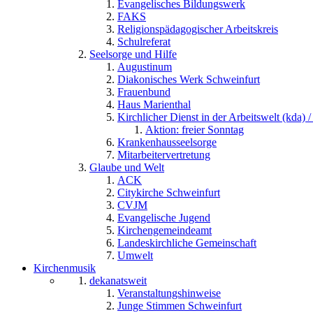
Evangelisches Bildungswerk
FAKS
Religionspädagogischer Arbeitskreis
Schulreferat
Seelsorge und Hilfe
Augustinum
Diakonisches Werk Schweinfurt
Frauenbund
Haus Marienthal
Kirchlicher Dienst in der Arbeitswelt (kda) /
Aktion: freier Sonntag
Krankenhausseelsorge
Mitarbeitervertretung
Glaube und Welt
ACK
Citykirche Schweinfurt
CVJM
Evangelische Jugend
Kirchengemeindeamt
Landeskirchliche Gemeinschaft
Umwelt
Kirchenmusik
dekanatsweit
Veranstaltungshinweise
Junge Stimmen Schweinfurt