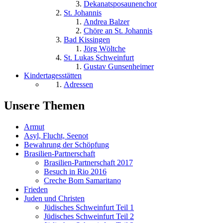
Dekanatsposaunenchor
St. Johannis
Andrea Balzer
Chöre an St. Johannis
Bad Kissingen
Jörg Wöltche
St. Lukas Schweinfurt
Gustav Gunsenheimer
Kindertagesstätten
Adressen
Unsere Themen
Armut
Asyl, Flucht, Seenot
Bewahrung der Schöpfung
Brasilien-Partnerschaft
Brasilien-Partnerschaft 2017
Besuch in Rio 2016
Creche Bom Samaritano
Frieden
Juden und Christen
Jüdisches Schweinfurt Teil 1
Jüdisches Schweinfurt Teil 2