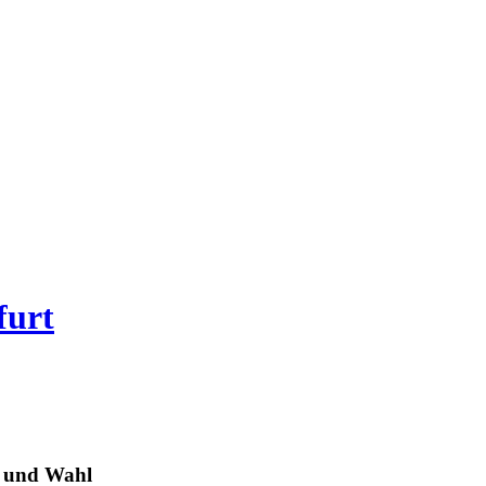
furt
z und Wahl