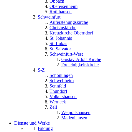
Obbach
Obereisenheim
Rothhausen
Schweinfurt
Auferstehungskirche
Christuskirche
Kreuzkirche Oberndorf
St. Johannis
St. Lukas
St. Salvator
Schweinfurt-West
Gustav-Adolf-Kirche
Dreieinigkeitskirche
S-Z
Schonungen
Schwebheim
Sennfeld
Thundorf
Volkershausen
Werneck
Zell
Weipoltshausen
Madenhausen
Dienste und Werke
Bildung