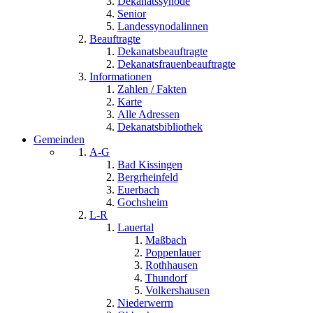
Dekanatssynode
Senior
Landessynodalinnen
Beauftragte
Dekanatsbeauftragte
Dekanatsfrauenbeauftragte
Informationen
Zahlen / Fakten
Karte
Alle Adressen
Dekanatsbibliothek
Gemeinden
A-G
Bad Kissingen
Bergrheinfeld
Euerbach
Gochsheim
L-R
Lauertal
Maßbach
Poppenlauer
Rothhausen
Thundorf
Volkershausen
Niederwerrn