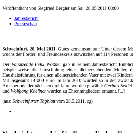
Veröffentlicht von
Siegfried Bergler
am
Sa., 28.05.2011 00:00
Jahresbericht
Presseschau
Schweinfurt, 28. Mai 2011.
Gutes gemeinsam tun: Unter diesem Mott
wuchs der Förder- und Freundeskreis inzwischen auf 114 Personen un
Der
Vorsitzende Felix Wößner
gab in seinem Jahresbericht Einblic
beispielsweise die Umschulung einer alleinerziehenden Mutter, 
Haushaltsführung für einen alleinerziehenden Vater mit zwei Kindern
Mit insgesamt 14 000 Euro im Jahr 2010 wurden so in den zwölf Ja
Amtsperiode der nächsten drei Jahre wurden gewählt:
Gerhart Seidel
und
Wolfgang Koellner
wurden zu Ehrenmitgliedern ernannt. [...]
(aus:
Schweinfurter Tagblatt
vom 28.5.2011,
sg
)