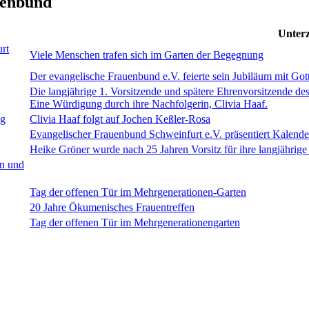
uenbund
Unterz
rt
Viele Menschen trafen sich im Garten der Begegnung
Der evangelische Frauenbund e.V. feierte sein Jubiläum mit Go
Die langjährige 1. Vorsitzende und spätere Ehrenvorsitzende de
Eine Würdigung durch ihre Nachfolgerin, Clivia Haaf.
ng
Clivia Haaf folgt auf Jochen Keßler-Rosa
Evangelischer Frauenbund Schweinfurt e.V. präsentiert Kalende
Heike Gröner wurde nach 25 Jahren Vorsitz für ihre langjährige
en und
Tag der offenen Tür im Mehrgenerationen-Garten
20 Jahre Ökumenisches Frauentreffen
Tag der offenen Tür im Mehrgenerationengarten