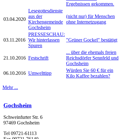
Ergebnissen gekommen.
Lesegottesdienste
aus der
(nicht nur) für Menschen
03.04.2020
Kirchengemeinde
ohne Internetzugang
Gochsheim
PRESSESCHAU:
03.11.2016
Wir hinterlassen
"Grüner Gockel" bestätigt
Spuren
... über die ehemals freien
21.10.2016
Festschrift
Reichsdörfer Sennfeld und
Gochsheim
Würden Sie 60 € für ein
06.10.2016
Umwelttipp
Kilo Kaffee bezahlen?
Mehr ...
Gochsheim
Schweinfurter Str. 6
97469 Gochsheim
Tel 09721-61113
Fax 09721-76140