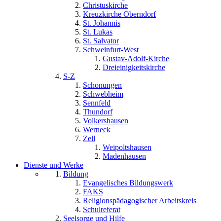
Christuskirche
Kreuzkirche Oberndorf
St. Johannis
St. Lukas
St. Salvator
Schweinfurt-West
Gustav-Adolf-Kirche
Dreieinigkeitskirche
S-Z
Schonungen
Schwebheim
Sennfeld
Thundorf
Volkershausen
Werneck
Zell
Weipoltshausen
Madenhausen
Dienste und Werke
Bildung
Evangelisches Bildungswerk
FAKS
Religionspädagogischer Arbeitskreis
Schulreferat
Seelsorge und Hilfe