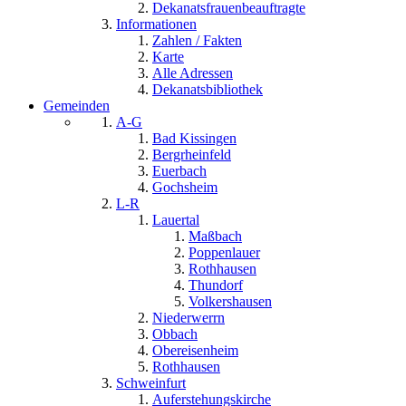
Dekanatsfrauenbeauftragte
Informationen
Zahlen / Fakten
Karte
Alle Adressen
Dekanatsbibliothek
Gemeinden
A-G
Bad Kissingen
Bergrheinfeld
Euerbach
Gochsheim
L-R
Lauertal
Maßbach
Poppenlauer
Rothhausen
Thundorf
Volkershausen
Niederwerrn
Obbach
Obereisenheim
Rothhausen
Schweinfurt
Auferstehungskirche