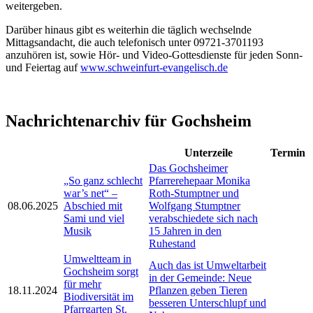
weitergeben.
Darüber hinaus gibt es weiterhin die täglich wechselnde
Mittagsandacht, die auch telefonisch unter 09721-3701193
anzuhören ist, sowie Hör- und Video-Gottesdienste für jeden Sonn-
und Feiertag auf
www.schweinfurt-evangelisch.de
Nachrichtenarchiv für Gochsheim
Unterzeile
Termin
Das Gochsheimer
„So ganz schlecht
Pfarrerehepaar Monika
war’s net“ –
Roth-Stumptner und
08.06.2025
Abschied mit
Wolfgang Stumptner
Sami und viel
verabschiedete sich nach
Musik
15 Jahren in den
Ruhestand
Umweltteam in
Auch das ist Umweltarbeit
Gochsheim sorgt
in der Gemeinde: Neue
für mehr
18.11.2024
Pflanzen geben Tieren
Biodiversität im
besseren Unterschlupf und
Pfarrgarten St.