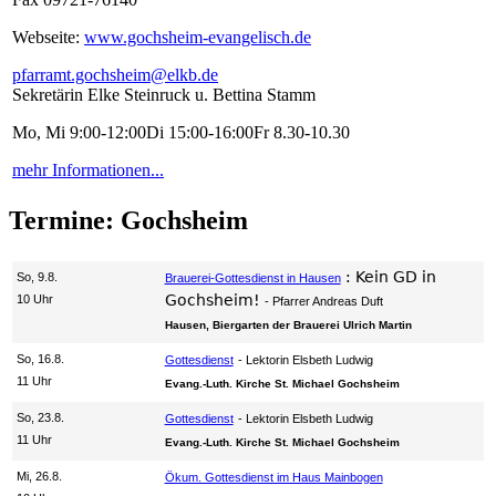
Webseite:
www.gochsheim-evangelisch.de
pfarramt.gochsheim@elkb.de
Sekretärin Elke Steinruck u. Bettina Stamm
Mo, Mi 9:00-12:00Di 15:00-16:00Fr 8.30-10.30
mehr Informationen...
Termine: Gochsheim
:
Kein GD in
So, 9.8.
Brauerei-Gottesdienst in Hausen
Gochsheim!
10 Uhr
Pfarrer Andreas Duft
Hausen, Biergarten der Brauerei Ulrich Martin
So, 16.8.
Gottesdienst
Lektorin Elsbeth Ludwig
11 Uhr
Evang.-Luth. Kirche St. Michael Gochsheim
So, 23.8.
Gottesdienst
Lektorin Elsbeth Ludwig
11 Uhr
Evang.-Luth. Kirche St. Michael Gochsheim
Mi, 26.8.
Ökum. Gottesdienst im Haus Mainbogen