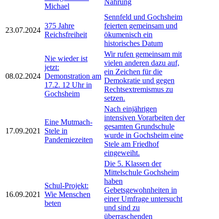
Nahrung
Michael
Sennfeld und Gochsheim
375 Jahre
feierten gemeinsam und
23.07.2024
Reichsfreiheit
ökumenisch ein
historisches Datum
Wir rufen gemeinsam mit
Nie wieder ist
vielen anderen dazu auf,
jetzt:
ein Zeichen für die
08.02.2024
Demonstration am
Demokratie und gegen
17.2. 12 Uhr in
Rechtsextremismus zu
Gochsheim
setzen.
Nach einjährigen
intensiven Vorarbeiten der
Eine Mutmach-
gesamten Grundschule
17.09.2021
Stele in
wurde in Gochsheim eine
Pandemiezeiten
Stele am Friedhof
eingeweiht.
Die 5. Klassen der
Mittelschule Gochsheim
haben
Schul-Projekt:
Gebetsgewohnheiten in
16.09.2021
Wie Menschen
einer Umfrage untersucht
beten
und sind zu
überraschenden