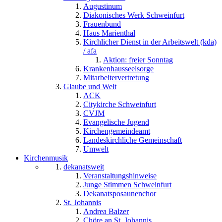
Augustinum
Diakonisches Werk Schweinfurt
Frauenbund
Haus Marienthal
Kirchlicher Dienst in der Arbeitswelt (kda)
/ afa
Aktion: freier Sonntag
Krankenhausseelsorge
Mitarbeitervertretung
Glaube und Welt
ACK
Citykirche Schweinfurt
CVJM
Evangelische Jugend
Kirchengemeindeamt
Landeskirchliche Gemeinschaft
Umwelt
Kirchenmusik
dekanatsweit
Veranstaltungshinweise
Junge Stimmen Schweinfurt
Dekanatsposaunenchor
St. Johannis
Andrea Balzer
Chöre an St. Johannis