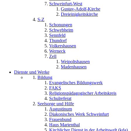
Schweinfurt-West
Gustav-Adolf-Kirche
Dreieinigkeitskirche
S-Z
Schonungen
Schwebheim
Sennfeld
Thundorf
Volkershausen
Werneck
Zell
Weipoltshausen
Madenhausen
Dienste und Werke
Bildung
Evangelisches Bildungswerk
FAKS
Religionspädagogischer Arbeitskreis
Schulreferat
Seelsorge und Hilfe
Augustinum
Diakonisches Werk Schweinfurt
Frauenbund
Haus Marienthal
Kirchlicher Dienst in der Arbeitswelt (kda)