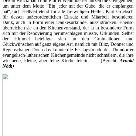
Dekan Bruckmann und Pfarrer Neunhoeffer nutzen die Gelegenheit,
um unter dem Motto “Ein jeder mit der Gabe, die er empfangen
hat“,auch stellvertretend für alle freiwilligen Helfer, Kurt Griebsch
für dessen außerordentlichen Einsatz und Mitarbeit besonderen
Dank, auch in Form einer Dankesurkunde, auszudrücken. Ebenso
überreichen sie an den Kirchenvorstand, der ja in besonderer Form
sich mit der Renovierung herumschlagen musste, Urkunden. Selbst
der Himmel beteiligte sich an den Gratulationen und
Glückwünschen auf ganz eigene Art, nämlich mit Blitz, Donner und
Regenschauer. Doch das konnte die Festtagsfreude der Thundorfer
evangelisch-lutherischen Kirchengemeinde nicht schmälern, die ihre
wie neue, kleine, aber feine Kirche feierte. (Bericht:
Arnold
Nöth)