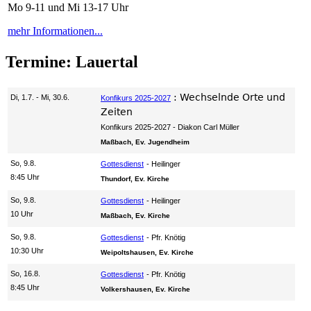
Mo 9-11 und Mi 13-17 Uhr
mehr Informationen...
Termine: Lauertal
:
Wechselnde Orte und
Di, 1.7. - Mi, 30.6.
Konfikurs 2025-2027
Zeiten
Konfikurs 2025-2027
Diakon Carl Müller
Maßbach, Ev. Jugendheim
So, 9.8.
Gottesdienst
Heilinger
8:45 Uhr
Thundorf, Ev. Kirche
So, 9.8.
Gottesdienst
Heilinger
10 Uhr
Maßbach, Ev. Kirche
So, 9.8.
Gottesdienst
Pfr. Knötig
10:30 Uhr
Weipoltshausen, Ev. Kirche
So, 16.8.
Gottesdienst
Pfr. Knötig
8:45 Uhr
Volkershausen, Ev. Kirche