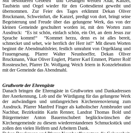
Mit besonderen Gebeten und Gesängen werden Altar, Kanzel,
Taufstein und Orgel wieder für den Gottesdienst geweiht und
übernommen. Zur Feier des Tages erklimmt Dekan Oliver
Bruckmann, Schweinfurt, die Kanzel, predigt von dort, bringt seine
Begeisterung und Freude über das gelungene Werk, das von der
kleinen Gemeinde geschultert worden ist, mit den Worten zum
Ausdruck: “Es ist schön, einfach schön, ein Ort, an dem Jesus zur
Sprache kommt!“ “Kommet herzu, denn es ist alles bereit,
schmecket und sehet, wie herrlich der Herr ist!“ Mit diesen Worten
beginnt die Abendmahlsfeier, festlich umrahmt von Orgelklang und
Frauengesang. Pfarrer Walter Neunhoeffer, Dekan Oliver
Bruckmann, Vikar Oliver Englert, Pfarrer Karl Emmert, Pfarrer Rolf
Rossteuscher, Pfarrer Dr. Wolfgang Weich feiern in Konzelebration
mit der Gemeinde das Abendmahl.
Grußworte der Ehrengäste
Danach bringen die Ehrengäste in Grußworten und Dankadressen
ihre Anerkennung, Lob und die Würdigung für das gelungene Werk
der aufwändigen und umfangreichen Kirchenrenovierung zum
Ausdruck. Pfarrer Manfred Finger als katholischer Amtsbruder und
Nachbar, Bezirksrätin Karin Renner, Landrat Thomas Bold und
Bürgermeister Anton Bauernschubert beglückwünschen die
Kirchengemeinde zu diesem wiedererstandenen Schmuckstück und
zollen den vielen Helfern und Arbeitern Dank.