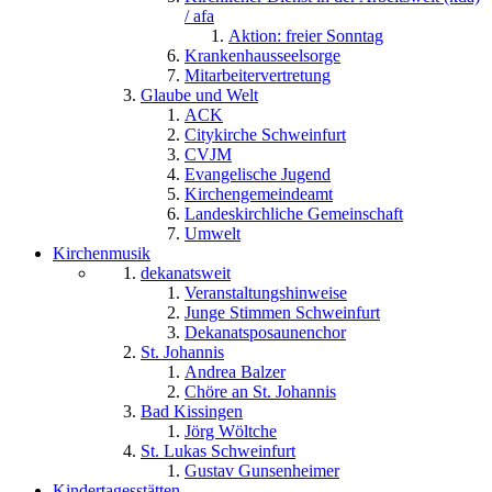
/ afa
Aktion: freier Sonntag
Krankenhausseelsorge
Mitarbeitervertretung
Glaube und Welt
ACK
Citykirche Schweinfurt
CVJM
Evangelische Jugend
Kirchengemeindeamt
Landeskirchliche Gemeinschaft
Umwelt
Kirchenmusik
dekanatsweit
Veranstaltungshinweise
Junge Stimmen Schweinfurt
Dekanatsposaunenchor
St. Johannis
Andrea Balzer
Chöre an St. Johannis
Bad Kissingen
Jörg Wöltche
St. Lukas Schweinfurt
Gustav Gunsenheimer
Kindertagesstätten