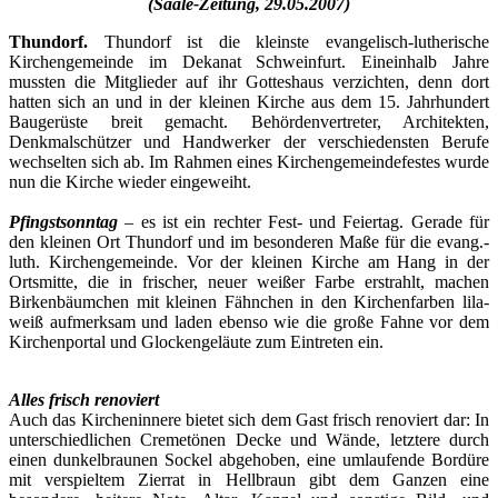
(Saale-Zeitung, 29.05.2007)
Thundorf.
Thundorf ist die kleinste evangelisch-lutherische
Kirchengemeinde im Dekanat Schweinfurt. Eineinhalb Jahre
mussten die Mitglieder auf ihr Gotteshaus verzichten, denn dort
hatten sich an und in der kleinen Kirche aus dem 15. Jahrhundert
Baugerüste breit gemacht. Behördenvertreter, Architekten,
Denkmalschützer und Handwerker der verschiedensten Berufe
wechselten sich ab. Im Rahmen eines Kirchengemeindefestes wurde
nun die Kirche wieder eingeweiht.
Pfingstsonntag
– es ist ein rechter Fest- und Feiertag. Gerade für
den kleinen Ort Thundorf und im besonderen Maße für die evang.-
luth. Kirchengemeinde. Vor der kleinen Kirche am Hang in der
Ortsmitte, die in frischer, neuer weißer Farbe erstrahlt, machen
Birkenbäumchen mit kleinen Fähnchen in den Kirchenfarben lila-
weiß aufmerksam und laden ebenso wie die große Fahne vor dem
Kirchenportal und Glockengeläute zum Eintreten ein.
Alles frisch renoviert
Auch das Kircheninnere bietet sich dem Gast frisch renoviert dar: In
unterschiedlichen Cremetönen Decke und Wände, letztere durch
einen dunkelbraunen Sockel abgehoben, eine umlaufende Bordüre
mit verspieltem Zierrat in Hellbraun gibt dem Ganzen eine