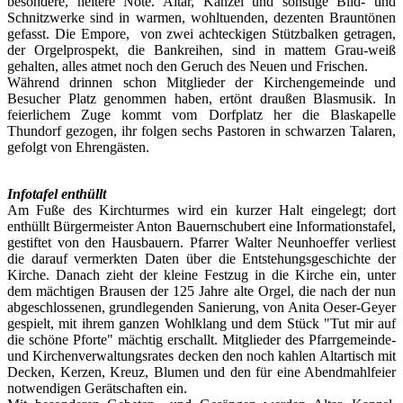
besondere, heitere Note. Altar, Kanzel und sonstige Bild- und
Schnitzwerke sind in warmen, wohltuenden, dezenten Brauntönen
gefasst. Die Empore, von zwei achteckigen Stützbalken getragen,
der Orgelprospekt, die Bankreihen, sind in mattem Grau-weiß
gehalten, alles atmet noch den Geruch des Neuen und Frischen.
Während drinnen schon Mitglieder der Kirchengemeinde und
Besucher Platz genommen haben, ertönt draußen Blasmusik. In
feierlichem Zuge kommt vom Dorfplatz her die Blaskapelle
Thundorf gezogen, ihr folgen sechs Pastoren in schwarzen Talaren,
gefolgt von Ehrengästen.
Infotafel enthüllt
Am Fuße des Kirchturmes wird ein kurzer Halt eingelegt; dort
enthüllt Bürgermeister Anton Bauernschubert eine Informationstafel,
gestiftet von den Hausbauern. Pfarrer Walter Neunhoeffer verliest
die darauf vermerkten Daten über die Entstehungsgeschichte der
Kirche. Danach zieht der kleine Festzug in die Kirche ein, unter
dem mächtigen Brausen der 125 Jahre alte Orgel, die nach der nun
abgeschlossenen, grundlegenden Sanierung, von Anita Oeser-Geyer
gespielt, mit ihrem ganzen Wohlklang und dem Stück "Tut mir auf
die schöne Pforte" mächtig erschallt. Mitglieder des Pfarrgemeinde-
und Kirchenverwaltungsrates decken den noch kahlen Altartisch mit
Decken, Kerzen, Kreuz, Blumen und den für eine Abendmahlfeier
notwendigen Gerätschaften ein.