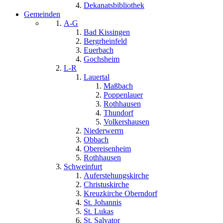
Dekanatsbibliothek
Gemeinden
A-G
Bad Kissingen
Bergrheinfeld
Euerbach
Gochsheim
L-R
Lauertal
Maßbach
Poppenlauer
Rothhausen
Thundorf
Volkershausen
Niederwerrn
Obbach
Obereisenheim
Rothhausen
Schweinfurt
Auferstehungskirche
Christuskirche
Kreuzkirche Oberndorf
St. Johannis
St. Lukas
St. Salvator