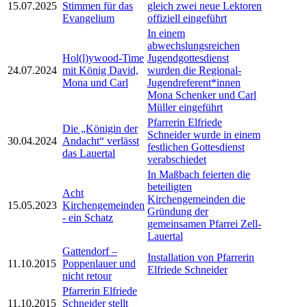
15.07.2025
Stimmen für das
gleich zwei neue Lektoren
Evangelium
offiziell eingeführt
In einem
abwechslungsreichen
Hol(l)ywood-Time
Jugendgottesdienst
24.07.2024
mit König David,
wurden die Regional-
Mona und Carl
Jugendreferent*innen
Mona Schenker und Carl
Müller eingeführt
Pfarrerin Elfriede
Die „Königin der
Schneider wurde in einem
30.04.2024
Andacht“ verlässt
festlichen Gottesdienst
das Lauertal
verabschiedet
In Maßbach feierten die
beteiligten
Acht
Kirchengemeinden die
15.05.2023
Kirchengemeinden
Gründung der
- ein Schatz
gemeinsamen Pfarrei Zell-
Lauertal
Gattendorf –
Installation von Pfarrerin
11.10.2015
Poppenlauer und
Elfriede Schneider
nicht retour
Pfarrerin Elfriede
11.10.2015
Schneider stellt