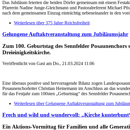
Das Jubiläum feierten die beiden Dörfer gemeinsam mit einem Fest
Pfarrerin Nadine Junge-Gleichmann und Pastoralreferent Michael Pfra
nach dem gemeinsamen Einzug einträchtig nebeneinander in den vord
Weiterlesen
über 375 Jahre Reichsfreiheit
Gelungene Auftaktveranstaltung zum Jubiläumsjahr
Zum 100. Geburtstag des Sennfelder Posaunenchors spi
Dreieinigkeitskirche.
Veröffentlicht von
Gast
am
Do., 21.03.2024 11:06
Eine überaus positive und hervorragende Bilanz zogen Landesposau
Posaunenchorleiter Christian Heinemann im Anschluss an das wunder
für das Festjahr zum 100sten „Geburtstag“ des Sennfelder Posaunenc
Weiterlesen
über Gelungene Auftaktveranstaltung zum Jubiläu
Frech und wild und wundervoll: „Kirche kunterbunt
Ein Aktions-Vormittag für Familien und alle Generat