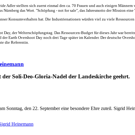
de Adler stellten sich zuerst einmal den ca. 70 Frauen und auch einigen Männern v
aus Nürnberg das Wort. "Schöpfung - not for sale", das Jahresmotto der Mission ei
nser Konsumverhalten hat. Die Industrienationen würden viel zu viele Ressourcen ve
 Day, der Welterschöpfungstag. Das Ressourcen-Budget für dieses Jahr war bereits
d der Earth Overshoot Day noch drei Tage später im Kalender. Der deutsche Oversho
e die Referentin.
Heinemann
der Soli-Deo-Gloria-Nadel der Landeskirche geehrt.
am Sonntag, den 22. September eine besondere Ehre zuteil. Sigrid 
Sigrid Heinemann