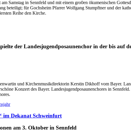
akt am Samstag in Sennfeld und mit einem gro0en ökumenischen Gottes
ng beteiligt; für Gochsheim Pfarrer Wolfgang Stumpftner und der kath
ersten Reihe den Kirche.
elte der Landesjugendposaunenchor in der bis auf den 
nenwartin und Kirchenmusikdirektorin Kerstin Dikhoff vom Bayer. La
schöne Konzert des Bayer. Landesjugendposaunenchores in Sennfeld. D
hores.
msjahr
“ im Dekanat Schweinfurt
ionen am 3. Oktober in Sennfeld