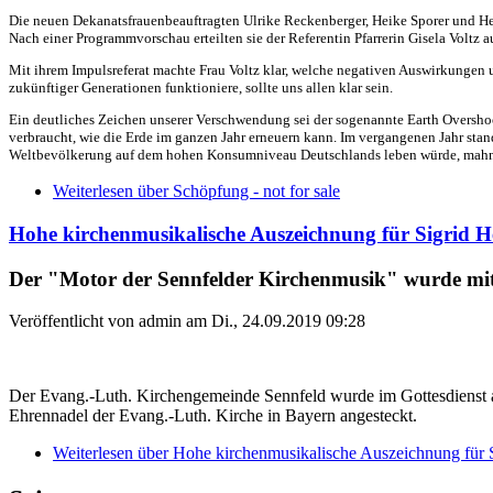
Die neuen Dekanatsfrauenbeauftragten Ulrike Reckenberger, Heike Sporer und Hei
Nach einer Programmvorschau erteilten sie der Referentin Pfarrerin Gisela Voltz 
Mit ihrem Impulsreferat machte Frau Voltz klar, welche negativen Auswirkungen u
zukünftiger Generationen funktioniere, sollte uns allen klar sein.
Ein deutliches Zeichen unserer Verschwendung sei der sogenannte Earth Overshoot
verbraucht, wie die Erde im ganzen Jahr erneuern kann. Im vergangenen Jahr stan
Weltbevölkerung auf dem hohen Konsumniveau Deutschlands leben würde, mahnt
Weiterlesen
über Schöpfung - not for sale
Hohe kirchenmusikalische Auszeichnung für Sigrid 
Der "Motor der Sennfelder Kirchenmusik" wurde mit 
Veröffentlicht von
admin
am
Di., 24.09.2019 09:28
Der Evang.-Luth. Kirchengemeinde Sennfeld wurde im Gottesdienst 
Ehrennadel der Evang.-Luth. Kirche in Bayern angesteckt.
Weiterlesen
über Hohe kirchenmusikalische Auszeichnung für 