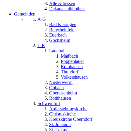
Alle Adressen
Dekanatsbibliothek
Gemeinden
A-G
Bad Kissingen
Bergrheinfeld
Euerbach
Gochsheim
L-R
Lauertal
Maßbach
Poppenlauer
Rothhausen
Thundorf
Volkershausen
Niederwerrn
Obbach
Obereisenheim
Rothhausen
Schweinfurt
Auferstehungskirche
Christuskirche
Kreuzkirche Oberndorf
St. Johannis
St. Lukas