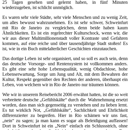
25 Tagen gesehen und gelernt haben, in fünf Minuten
wiederzugeben, ist schlicht unmöglich.
Es waren sehr viele Städte, sehr viele Menschen und zu wenig Zeit,
um alles bewusst wahrzunehmen. Es ist sehr schwer, Schweinfurt
mit Rio de Janeiro zu vergleichen, denn beide haben kaum
Ähnlichkeiten. Es ist ein regelrechter Kulturschock, wenn wir, die
wir aus dieser Multimillionenstadt voller Kontraste und Gefahren
kommen, auf eine reiche und über tausendjährige Stadt stoßen! Es
ist, wie in ein Buch mittelalterlicher Geschichten einzutauchen.
Das dortige Leben ist sehr organisiert, und so soll es auch sein, denn
das deutsche Vorsorge- und Rentensystem ist vollkommen anders.
Es gibt eine sehr hohe Lebensqualität, wenig Obdachlose, hohe
Lebenserwartung, Sorge um Jung und Alt, mit dem Bewahren der
Kultur, Respekt gegenüber den Rechten der anderen, überhaupt ein
Leben, von welchem wir in Rio de Janeiro nur träumen können.
Wie wir in unserem Reisebericht 2006 erwähnt hatten, ist die so weit
verbreitete deutsche „Gefühlskälte“ durch die Wahrnehmung ersetzt
worden, dass man sich gegenseitig zu verstehen und zu lieben lernt.
Es tut wirklich Not, „Gefühlskälte“, Sachlichkeit und Ehrlichkeit
differenzierter zu begreifen. Hier in Rio schämen wir uns fast,
„nein“ zu sagen; ja man kann es sogar als Beleidigung auffassen!
Dort in Schweinfurt ist ein „Nein“ einfach ein Schlussstrich, ohne