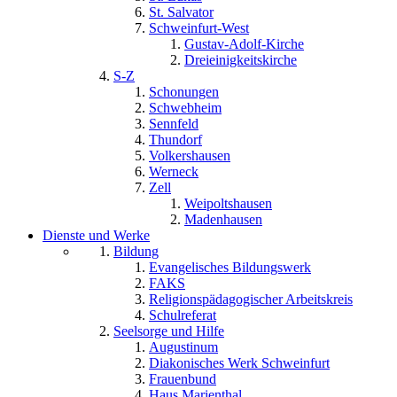
St. Salvator
Schweinfurt-West
Gustav-Adolf-Kirche
Dreieinigkeitskirche
S-Z
Schonungen
Schwebheim
Sennfeld
Thundorf
Volkershausen
Werneck
Zell
Weipoltshausen
Madenhausen
Dienste und Werke
Bildung
Evangelisches Bildungswerk
FAKS
Religionspädagogischer Arbeitskreis
Schulreferat
Seelsorge und Hilfe
Augustinum
Diakonisches Werk Schweinfurt
Frauenbund
Haus Marienthal