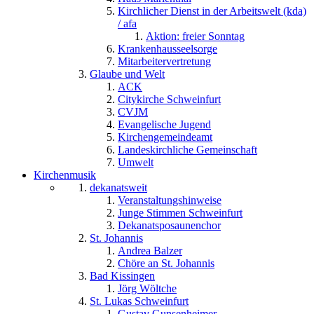
Kirchlicher Dienst in der Arbeitswelt (kda)
/ afa
Aktion: freier Sonntag
Krankenhausseelsorge
Mitarbeitervertretung
Glaube und Welt
ACK
Citykirche Schweinfurt
CVJM
Evangelische Jugend
Kirchengemeindeamt
Landeskirchliche Gemeinschaft
Umwelt
Kirchenmusik
dekanatsweit
Veranstaltungshinweise
Junge Stimmen Schweinfurt
Dekanatsposaunenchor
St. Johannis
Andrea Balzer
Chöre an St. Johannis
Bad Kissingen
Jörg Wöltche
St. Lukas Schweinfurt
Gustav Gunsenheimer