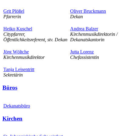
Grit Plößel
Oliver Bruckmann
Pfarrerin
Dekan
Heiko Kuschel
Andrea Balzer
Citypfarrer,
Kirchenmusikdirektorin /
Öffentlichkeitsreferent, stv. Dekan
Dekanatskantorin
Jörg Wöltche
Jutta Lorenz
Kirchenmusikdirektor
Chefassistentin
Tanja Leisentritt
Sekretärin
Büros
Dekanatsbüro
Kirchen