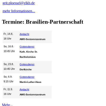
grit.ploessel@elkb.de
mehr Informationen...
Termine: Brasilien-Partnerschaft
Fr, 14.8.
Andacht
16 Uhr
AWO-Seniorenzentrum
So, 16.8.
Gottesdienst
10:45 Uhr
Kath. Kirche St.
Bartholomäus
So, 23.8.
Gottesdienst
10:45 Uhr
Dorfkirche
So, 6.9.
Gottesdienst
9:15 Uhr
Martin-Luther-Haus
Fr, 11.9.
Andacht
16 Uhr
AWO-Seniorenzentrum
Mehr...