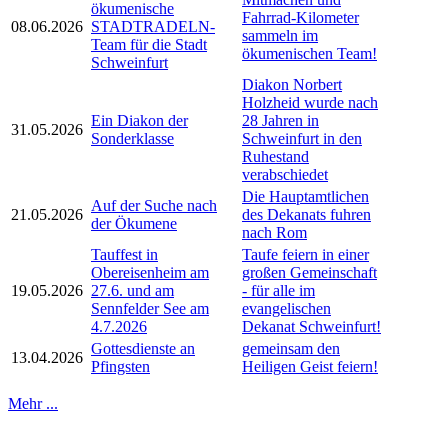
ökumenische
Fahrrad-Kilometer
08.06.2026
STADTRADELN-
sammeln im
Team für die Stadt
ökumenischen Team!
Schweinfurt
Diakon Norbert
Holzheid wurde nach
Ein Diakon der
28 Jahren in
31.05.2026
Sonderklasse
Schweinfurt in den
Ruhestand
verabschiedet
Die Hauptamtlichen
Auf der Suche nach
21.05.2026
des Dekanats fuhren
der Ökumene
nach Rom
Tauffest in
Taufe feiern in einer
Obereisenheim am
großen Gemeinschaft
19.05.2026
27.6. und am
- für alle im
Sennfelder See am
evangelischen
4.7.2026
Dekanat Schweinfurt!
Gottesdienste an
gemeinsam den
13.04.2026
Pfingsten
Heiligen Geist feiern!
Mehr ...