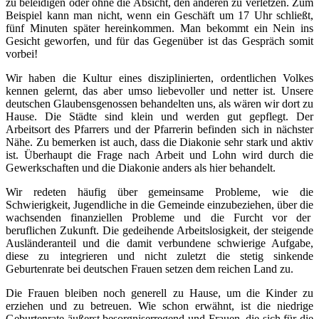
zu beleidigen oder ohne die Absicht, den anderen zu verletzen. Zum
Beispiel kann man nicht, wenn ein Geschäft um 17 Uhr schließt,
fünf Minuten später hereinkommen. Man bekommt ein Nein ins
Gesicht geworfen, und für das Gegenüber ist das Gespräch somit
vorbei!
Wir haben die Kultur eines disziplinierten, ordentlichen Volkes
kennen gelernt, das aber umso liebevoller und netter ist. Unsere
deutschen Glaubensgenossen behandelten uns, als wären wir dort zu
Hause. Die Städte sind klein und werden gut gepflegt. Der
Arbeitsort des Pfarrers und der Pfarrerin befinden sich in nächster
Nähe. Zu bemerken ist auch, dass die Diakonie sehr stark und aktiv
ist. Überhaupt die Frage nach Arbeit und Lohn wird durch die
Gewerkschaften und die Diakonie anders als hier behandelt.
Wir redeten häufig über gemeinsame Probleme, wie die
Schwierigkeit, Jugendliche in die Gemeinde einzubeziehen, über die
wachsenden finanziellen Probleme und die Furcht vor der
beruflichen Zukunft. Die gedeihende Arbeitslosigkeit, der steigende
Ausländeranteil und die damit verbundene schwierige Aufgabe,
diese zu integrieren und nicht zuletzt die stetig sinkende
Geburtenrate bei deutschen Frauen setzen dem reichen Land zu.
Die Frauen bleiben noch generell zu Hause, um die Kinder zu
erziehen und zu betreuen. Wie schon erwähnt, ist die niedrige
Geburtenrate äußerst besorgniserregend und Frauen, die sich für die