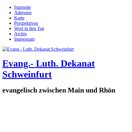
Direkt zum Inhalt
Startseite
Adressen
Hauptmenü
Karte
Perspektiven
Wort in den Tag
Archiv
Impressum
Evang.- Luth. Dekanat
Schweinfurt
evangelisch zwischen Main und Rhön