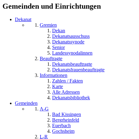
Gemeinden und Einrichtungen
Dekanat
Gremien
Dekan
Dekanatsausschuss
Dekanatssynode
Senior
Landessynodalinnen
Beauftragte
Dekanatsbeauftragte
Dekanatsfrauenbeauftragte
Informationen
Zahlen / Fakten
Karte
Alle Adressen
Dekanatsbibliothek
Gemeinden
A-G
Bad Kissingen
Bergrheinfeld
Euerbach
Gochsheim
L-R