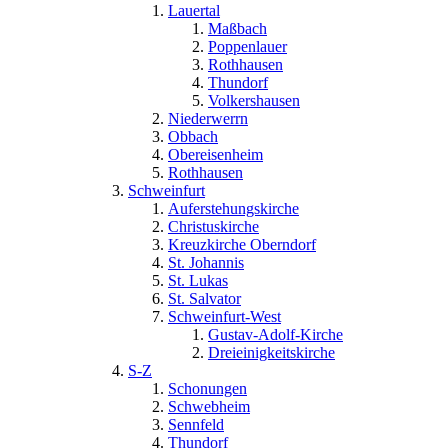
Lauertal
Maßbach
Poppenlauer
Rothhausen
Thundorf
Volkershausen
Niederwerrn
Obbach
Obereisenheim
Rothhausen
Schweinfurt
Auferstehungskirche
Christuskirche
Kreuzkirche Oberndorf
St. Johannis
St. Lukas
St. Salvator
Schweinfurt-West
Gustav-Adolf-Kirche
Dreieinigkeitskirche
S-Z
Schonungen
Schwebheim
Sennfeld
Thundorf