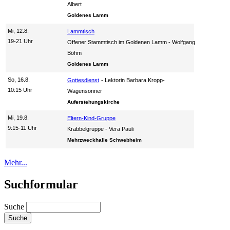
Albert
Goldenes Lamm
Mi, 12.8.
Lammtisch
19-21 Uhr
Offener Stammtisch im Goldenen Lamm
Wolfgang
Böhm
Goldenes Lamm
So, 16.8.
Gottesdienst
Lektorin Barbara Kropp-
10:15 Uhr
Wagensonner
Auferstehungskirche
Mi, 19.8.
Eltern-Kind-Gruppe
9:15-11 Uhr
Krabbelgruppe
Vera Pauli
Mehrzweckhalle Schwebheim
Mehr...
Suchformular
Suche