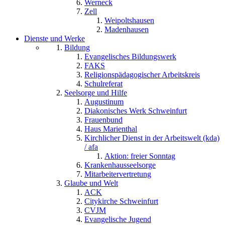
Werneck
Zell
Weipoltshausen
Madenhausen
Dienste und Werke
Bildung
Evangelisches Bildungswerk
FAKS
Religionspädagogischer Arbeitskreis
Schulreferat
Seelsorge und Hilfe
Augustinum
Diakonisches Werk Schweinfurt
Frauenbund
Haus Marienthal
Kirchlicher Dienst in der Arbeitswelt (kda)
/ afa
Aktion: freier Sonntag
Krankenhausseelsorge
Mitarbeitervertretung
Glaube und Welt
ACK
Citykirche Schweinfurt
CVJM
Evangelische Jugend