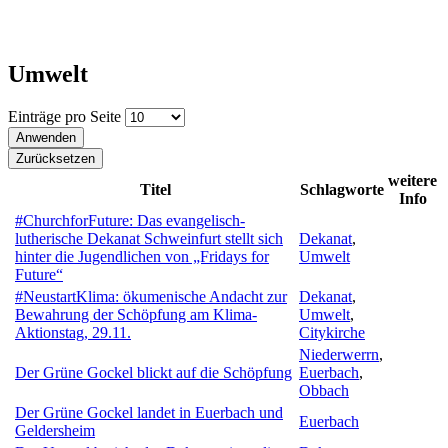
Umwelt
Einträge pro Seite
weitere
Titel
Schlagworte
Info
#ChurchforFuture: Das evangelisch-
lutherische Dekanat Schweinfurt stellt sich
Dekanat
,
hinter die Jugendlichen von „Fridays for
Umwelt
Future“
#NeustartKlima: ökumenische Andacht zur
Dekanat
,
Bewahrung der Schöpfung am Klima-
Umwelt
,
Aktionstag, 29.11.
Citykirche
Niederwerrn
,
Der Grüne Gockel blickt auf die Schöpfung
Euerbach
,
Obbach
Der Grüne Gockel landet in Euerbach und
Euerbach
Geldersheim