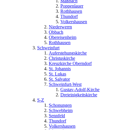
Maßbach
Poppenlauer
Rothhausen
Thundorf
Volkershausen
Niederwerrn
Obbach
Obereisenheim
Rothhausen
Schweinfurt
Auferstehungskirche
Christuskirche
Kreuzkirche Oberndorf
St. Johannis
St. Lukas
St. Salvator
Schweinfurt-West
Gustav-Adolf-Kirche
Dreieinigkeitskirche
S-Z
Schonungen
Schwebheim
Sennfeld
Thundorf
Volkershausen