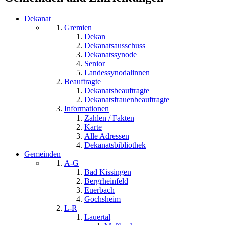
Dekanat
Gremien
Dekan
Dekanatsausschuss
Dekanatssynode
Senior
Landessynodalinnen
Beauftragte
Dekanatsbeauftragte
Dekanatsfrauenbeauftragte
Informationen
Zahlen / Fakten
Karte
Alle Adressen
Dekanatsbibliothek
Gemeinden
A-G
Bad Kissingen
Bergrheinfeld
Euerbach
Gochsheim
L-R
Lauertal