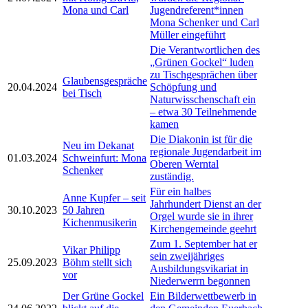
Mona und Carl
Jugendreferent*innen
Mona Schenker und Carl
Müller eingeführt
Die Verantwortlichen des
„Grünen Gockel“ luden
zu Tischgesprächen über
Glaubensgespräche
20.04.2024
Schöpfung und
bei Tisch
Naturwisschenschaft ein
– etwa 30 Teilnehmende
kamen
Die Diakonin ist für die
Neu im Dekanat
regionale Jugendarbeit im
01.03.2024
Schweinfurt: Mona
Oberen Werntal
Schenker
zuständig.
Für ein halbes
Anne Kupfer – seit
Jahrhundert Dienst an der
30.10.2023
50 Jahren
Orgel wurde sie in ihrer
Kichenmusikerin
Kirchengemeinde geehrt
Zum 1. September hat er
Vikar Philipp
sein zweijähriges
25.09.2023
Böhm stellt sich
Ausbildungsvikariat in
vor
Niederwerrn begonnen
Der Grüne Gockel
Ein Bilderwettbewerb in