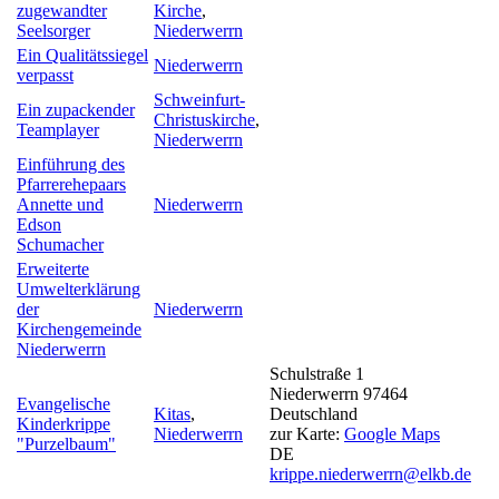
zugewandter
Kirche
,
Seelsorger
Niederwerrn
Ein Qualitätssiegel
Niederwerrn
verpasst
Schweinfurt-
Ein zupackender
Christuskirche
,
Teamplayer
Niederwerrn
Einführung des
Pfarrerehepaars
Annette und
Niederwerrn
Edson
Schumacher
Erweiterte
Umwelterklärung
der
Niederwerrn
Kirchengemeinde
Niederwerrn
Schulstraße 1
Niederwerrn
97464
Evangelische
Kitas
,
Deutschland
Kinderkrippe
Niederwerrn
zur Karte:
Google Maps
"Purzelbaum"
DE
krippe.niederwerrn@elkb.de