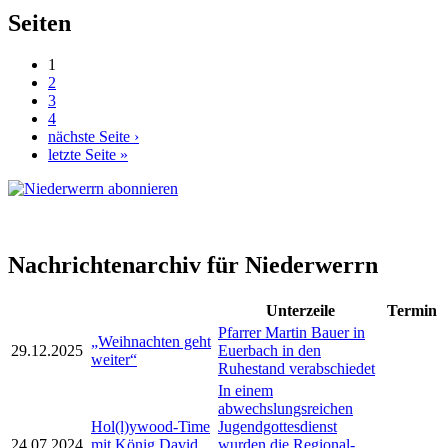
Seiten
1
2
3
4
nächste Seite ›
letzte Seite »
Nachrichtenarchiv für Niederwerrn
Unterzeile
Termin
Pfarrer Martin Bauer in
„Weihnachten geht
29.12.2025
Euerbach in den
weiter“
Ruhestand verabschiedet
In einem
abwechslungsreichen
Hol(l)ywood-Time
Jugendgottesdienst
24.07.2024
mit König David,
wurden die Regional-