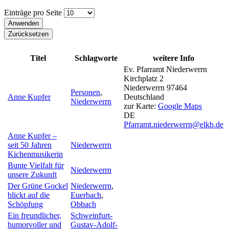
Einträge pro Seite
Titel
Schlagworte
weitere Info
Ev. Pfarramt Niederwerrn
Kirchplatz 2
Niederwerrn
97464
Personen
,
Anne Kupfer
Deutschland
Niederwerrn
zur Karte:
Google Maps
DE
Pfarramt.niederwerrn@elkb.de
Anne Kupfer –
seit 50 Jahren
Niederwerrn
Kichenmusikerin
Bunte Vielfalt für
Niederwerrn
unsere Zukunft
Der Grüne Gockel
Niederwerrn
,
blickt auf die
Euerbach
,
Schöpfung
Obbach
Ein freundlicher,
Schweinfurt-
humorvoller und
Gustav-Adolf-