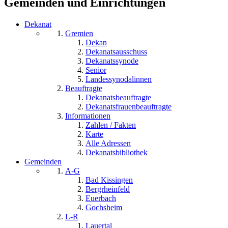
Gemeinden und Einrichtungen
Dekanat
Gremien
Dekan
Dekanatsausschuss
Dekanatssynode
Senior
Landessynodalinnen
Beauftragte
Dekanatsbeauftragte
Dekanatsfrauenbeauftragte
Informationen
Zahlen / Fakten
Karte
Alle Adressen
Dekanatsbibliothek
Gemeinden
A-G
Bad Kissingen
Bergrheinfeld
Euerbach
Gochsheim
L-R
Lauertal