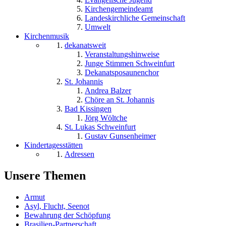
Kirchengemeindeamt
Landeskirchliche Gemeinschaft
Umwelt
Kirchenmusik
dekanatsweit
Veranstaltungshinweise
Junge Stimmen Schweinfurt
Dekanatsposaunenchor
St. Johannis
Andrea Balzer
Chöre an St. Johannis
Bad Kissingen
Jörg Wöltche
St. Lukas Schweinfurt
Gustav Gunsenheimer
Kindertagesstätten
Adressen
Unsere Themen
Armut
Asyl, Flucht, Seenot
Bewahrung der Schöpfung
Brasilien-Partnerschaft