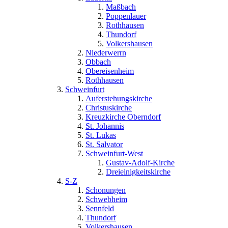
Maßbach
Poppenlauer
Rothhausen
Thundorf
Volkershausen
Niederwerrn
Obbach
Obereisenheim
Rothhausen
Schweinfurt
Auferstehungskirche
Christuskirche
Kreuzkirche Oberndorf
St. Johannis
St. Lukas
St. Salvator
Schweinfurt-West
Gustav-Adolf-Kirche
Dreieinigkeitskirche
S-Z
Schonungen
Schwebheim
Sennfeld
Thundorf
Volkershausen