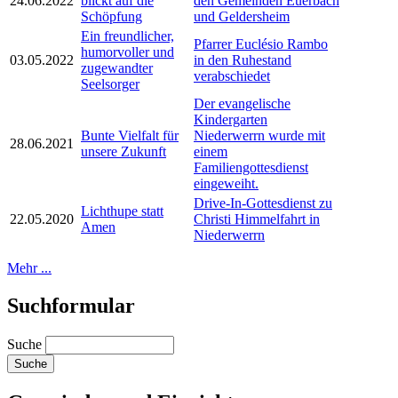
24.06.2022
blickt auf die
den Gemeinden Euerbach
Schöpfung
und Geldersheim
Ein freundlicher,
Pfarrer Euclésio Rambo
humorvoller und
03.05.2022
in den Ruhestand
zugewandter
verabschiedet
Seelsorger
Der evangelische
Kindergarten
Bunte Vielfalt für
Niederwerrn wurde mit
28.06.2021
unsere Zukunft
einem
Familiengottesdienst
eingeweiht.
Drive-In-Gottesdienst zu
Lichthupe statt
22.05.2020
Christi Himmelfahrt in
Amen
Niederwerrn
Mehr ...
Suchformular
Suche