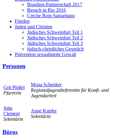
Brasilien-Partnerschaft 2017
Besuch in Rio 2016
Creche Bom Samaritano
Frieden
Juden und Christen
Jüdisches Schweinfurt Teil 1
Jüdisches Schweinfurt Teil 2
Jüdisches Schweinfurt Teil 3
jüdisch-christliches Gespräch
Prävention sexualisierte Gewalt
Personen
Mona Schenker
Grit Plößel
Regionaljugendreferentin für Konfi- und
Pfarrerin
Jugendarbeit
Jutta
Anne Kupfer
Clement
Sekretärin
Sekretärin
Büros