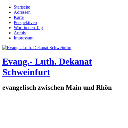
Direkt zum Inhalt
Startseite
Adressen
Hauptmenü
Karte
Perspektiven
Wort in den Tag
Archiv
Impressum
Evang.- Luth. Dekanat
Schweinfurt
evangelisch zwischen Main und Rhön