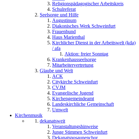
Religionspädagogischer Arbeitskreis
Schulreferat
Seelsorge und Hilfe
Augustinum
Diakonisches Werk Schweinfurt
Frauenbund
Haus Marienthal
Kirchlicher Dienst in der Arbeitswelt (kda)
/ afa
Aktion: freier Sonntag
Krankenhausseelsorge
Mitarbeitervertretung
Glaube und Welt
ACK
Citykirche Schweinfurt
CVJM
Evangelische Jugend
Kirchengemeindeamt
Landeskirchliche Gemeinschaft
Umwelt
Kirchenmusik
dekanatsweit
Veranstaltungshinweise
Junge Stimmen Schweinfurt
Dekanatsposaunenchor