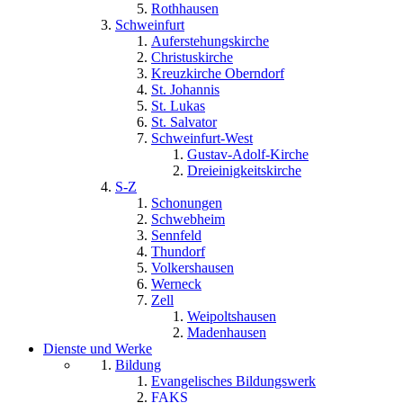
Rothhausen
Schweinfurt
Auferstehungskirche
Christuskirche
Kreuzkirche Oberndorf
St. Johannis
St. Lukas
St. Salvator
Schweinfurt-West
Gustav-Adolf-Kirche
Dreieinigkeitskirche
S-Z
Schonungen
Schwebheim
Sennfeld
Thundorf
Volkershausen
Werneck
Zell
Weipoltshausen
Madenhausen
Dienste und Werke
Bildung
Evangelisches Bildungswerk
FAKS