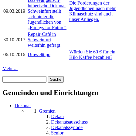
Das evangelisch-
Die Forderungen der
lutherische Dekanat
Jugendlichen nach mehr
09.03.2019
Schweinfurt stellt
Klimaschutz sind auch
sich hinter die
unser Anliegen.
Jugendlichen von
„Fridays for Future“
Repair-Café in
30.10.2017
Schweinfurt
weiterhin gefragt
Würden Sie 60 € für ein
06.10.2016
Umwelttipp
Kilo Kaffee bezahlen?
Mehr ...
Suche
Suchformular
Gemeinden und Einrichtungen
Dekanat
Gremien
Dekan
Dekanatsausschuss
Dekanatssynode
Senior