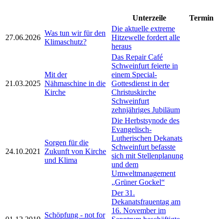
Unterzeile
Termin
Die aktuelle extreme
Was tun wir für den
27.06.2026
Hitzewelle fordert alle
Klimaschutz?
heraus
Das Repair Café
Schweinfurt feierte in
Mit der
einem Special-
21.03.2025
Nähmaschine in die
Gottesdienst in der
Kirche
Christuskirche
Schweinfurt
zehnjähriges Jubiläum
Die Herbstsynode des
Evangelisch-
Lutherischen Dekanats
Sorgen für die
Schweinfurt befasste
24.10.2021
Zukunft von Kirche
sich mit Stellenplanung
und Klima
und dem
Umweltmanagement
„Grüner Gockel“
Der 31.
Dekanatsfrauentag am
16. November im
Schöpfung - not for