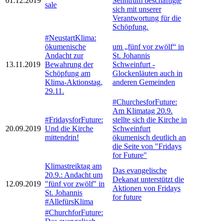
01.12.2019
Senntrum beschäftigte
sale
sich mit unserer
Verantwortung für die
Schöpfung.
#NeustartKlima:
ökumenische
um „fünf vor zwölf“ in
Andacht zur
St. Johannis
13.11.2019
Bewahrung der
Schweinfurt -
Schöpfung am
Glockenläuten auch in
Klima-Aktionstag,
anderen Gemeinden
29.11.
#ChurchesforFuture:
Am Klimatag 20.9.
#FridaysforFuture:
stellte sich die Kirche in
20.09.2019
Und die Kirche
Schweinfurt
mittendrin!
ökumenisch deutlich an
die Seite von "Fridays
for Future"
Klimastreiktag am
Das evangelische
20.9.: Andacht um
Dekanat unterstützt die
12.09.2019
"fünf vor zwölf" in
Aktionen von Fridays
St. Johannis
for future
#AllefürsKlima
#ChurchforFuture: