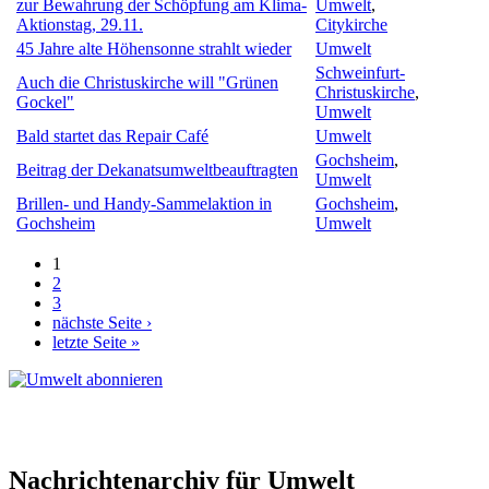
zur Bewahrung der Schöpfung am Klima-
Umwelt
,
Aktionstag, 29.11.
Citykirche
45 Jahre alte Höhensonne strahlt wieder
Umwelt
Schweinfurt-
Auch die Christuskirche will "Grünen
Christuskirche
,
Gockel"
Umwelt
Bald startet das Repair Café
Umwelt
Gochsheim
,
Beitrag der Dekanatsumweltbeauftragten
Umwelt
Brillen- und Handy-Sammelaktion in
Gochsheim
,
Gochsheim
Umwelt
1
Seiten
2
3
nächste Seite ›
letzte Seite »
Nachrichtenarchiv für Umwelt