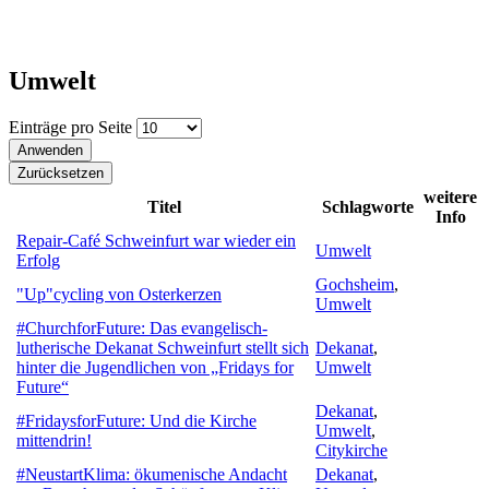
Umwelt
Einträge pro Seite
weitere
Titel
Schlagworte
Info
Repair-Café Schweinfurt war wieder ein
Umwelt
Erfolg
Gochsheim
,
"Up"cycling von Osterkerzen
Umwelt
#ChurchforFuture: Das evangelisch-
lutherische Dekanat Schweinfurt stellt sich
Dekanat
,
hinter die Jugendlichen von „Fridays for
Umwelt
Future“
Dekanat
,
#FridaysforFuture: Und die Kirche
Umwelt
,
mittendrin!
Citykirche
#NeustartKlima: ökumenische Andacht
Dekanat
,