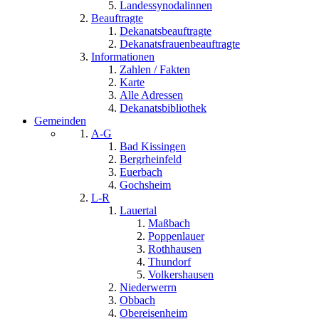
Landessynodalinnen
Beauftragte
Dekanatsbeauftragte
Dekanatsfrauenbeauftragte
Informationen
Zahlen / Fakten
Karte
Alle Adressen
Dekanatsbibliothek
Gemeinden
A-G
Bad Kissingen
Bergrheinfeld
Euerbach
Gochsheim
L-R
Lauertal
Maßbach
Poppenlauer
Rothhausen
Thundorf
Volkershausen
Niederwerrn
Obbach
Obereisenheim